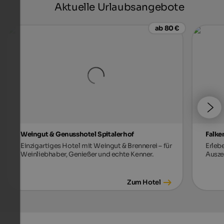
Aktuelle Urlaubsangebote
ab 80 €
Weingut & Genusshotel Spitalerhof
Falke
Einzigartiges Hotel mit Weingut & Brennerei – für
Erleb
Weinliebhaber, Genießer und echte Kenner.
Auszei
Zum Hotel