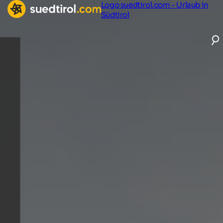
Logo suedtirol.com - Urlaub in
Südtirol