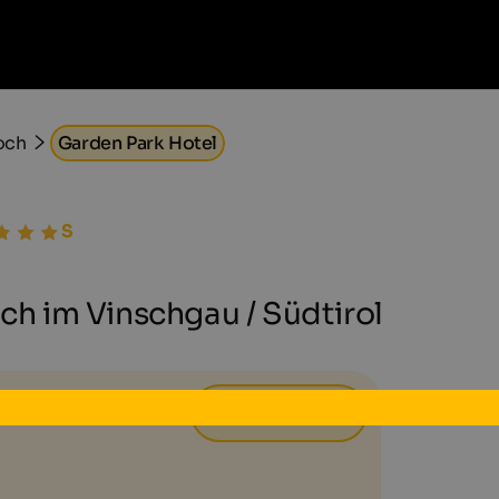
och
Garden Park Hotel
och im Vinschgau / Südtirol
117 €
ab
pro Tag