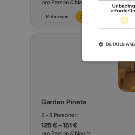
pro Person & Nacht
Unbeding
erforderli
Mehr lesen
Jetzt anfragen
DETAILS AN
Garden Pineta
2 - 3
Personen
125 € – 151 €
pro Person & Nacht