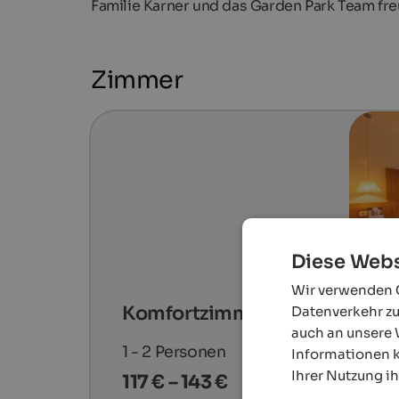
Familie Karner und das Garden Park Team fre
Zimmer
Diese Webs
Wir verwenden C
Komfortzimmer Garden
Datenverkehr zu
auch an unsere 
1 - 2
Personen
Informationen k
Ihrer Nutzung i
117 € – 143 €