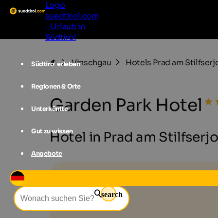
Logo
suedtirol.com
- Urlaub in
Südtirol
Vinschgau
Hotels Prad am Stilfserj
Südtirol erleben
Regionen & Orte
Garden Park Hotel
Unterkünfte
Gut zu wissen
Hotel in Prad am Stilfserj
Angebote
search