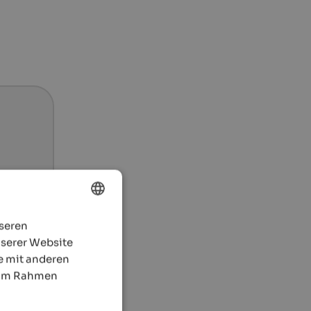
nseren
ENGLISH
nserer Website
GERMAN
e mit anderen
e im Rahmen