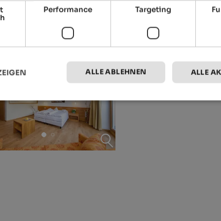
t
Performance
Targeting
Fu
ch
ALLE ABLEHNEN
ZEIGEN
ALLE A