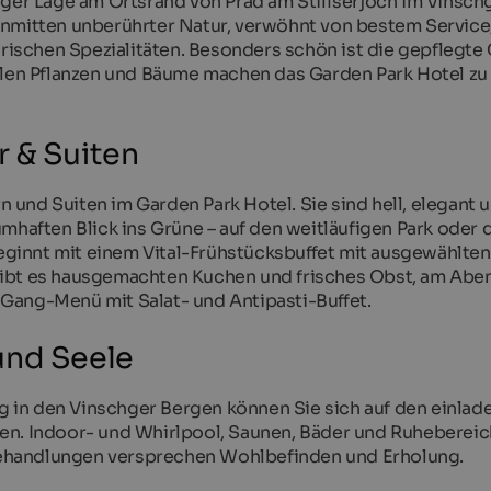
iger Lage am Ortsrand von Prad am Stilfserjoch im Vinschg
inmitten unberührter Natur, verwöhnt von bestem Service
schen Spezialitäten. Besonders schön ist die gepflegte
elen Pflanzen und Bäume machen das Garden Park Hotel zu
r & Suiten
und Suiten im Garden Park Hotel. Sie sind hell, elegant 
mhaften Blick ins Grüne – auf den weitläufigen Park oder 
ginnt mit einem Vital-Frühstücksbuffet mit ausgewählten
gibt es hausgemachten Kuchen und frisches Obst, am Abe
Gang-Menü mit Salat- und Antipasti-Buffet.
und Seele
 in den Vinschger Bergen können Sie sich auf den einla
en. Indoor- und Whirlpool, Saunen, Bäder und Ruheberei
ehandlungen versprechen Wohlbefinden und Erholung.