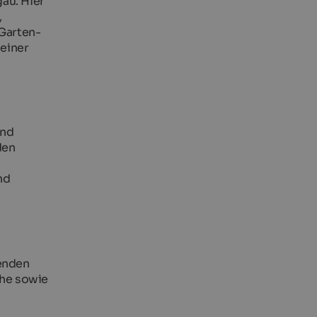
au. Hier
,
 Garten-
 einer
und
den
nd
denden
che sowie