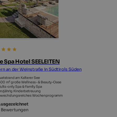
e Spa Hotel SEELEITEN
ern an der Weinstraße in Südtirols Süden
ivatstrand am Kalterer See
600 m² große Wellness- & Beauty-Oase
ults-only Spa & Family Spa
nzjährig Kinderbetreuung
wechslungsreiches Wochenprogramm
Ausgezeichnet
 Bewertungen