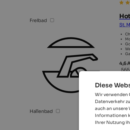
Hot
Freibad
St. 
Ch
Mo
Go
We
Ga
4,6 
565
Diese Webs
Wir verwenden C
TOP H
Datenverkehr zu
auch an unsere 
Hallenbad
Informationen k
Ihrer Nutzung i