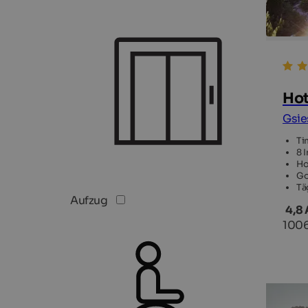
Hot
Gsie
Ti
8 
Ho
Go
Tä
Aufzug
4,8
100
TOP H