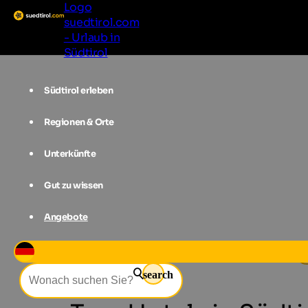
Logo
suedtirol.com
- Urlaub in
Südtirol
Südtirol erleben
Regionen & Orte
Unterkünfte
Gut zu wissen
Angebote
Unterkünfte
Südtirol
Hotel
T
search