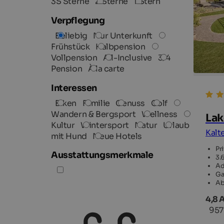
3S Sterne
2 Sterne
1 Stern
Verpflegung
Beliebig
Nur Unterkunft
Frühstück
Halbpension
Vollpension
All-Inclusive
3/4
Pension
À la carte
Interessen
Biken
Familie
Genuss
Golf
Wandern & Bergsport
Wellness
Lak
Kultur
Wintersport
Natur
Urlaub
Kalt
mit Hund
Neue Hotels
Pr
Ausstattungsmerkmale
3.
Ad
Ga
Ab
4,8 
957