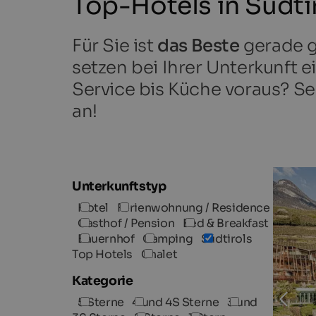
Top-Hotels in Südti
Für Sie ist
das Beste
gerade g
setzen bei Ihrer Unterkunft e
Service bis Küche voraus? Se
an!
TOP H
Unterkunftstyp
Hotel
Ferienwohnung / Residence
Gasthof / Pension
Bed & Breakfast
Bauernhof
Camping
Südtirols
Top Hotels
Chalet
Kategorie
5 Sterne
4 und 4S Sterne
3 und