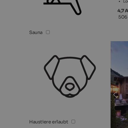
Lo
4,7 
506
Sauna
TOP H
Haustiere erlaubt