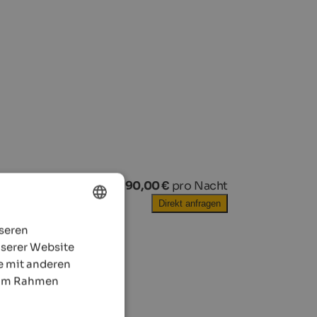
ab
90,00 €
pro Nacht
Direkt anfragen
nseren
ENGLISH
nserer Website
GERMAN
e mit anderen
e im Rahmen