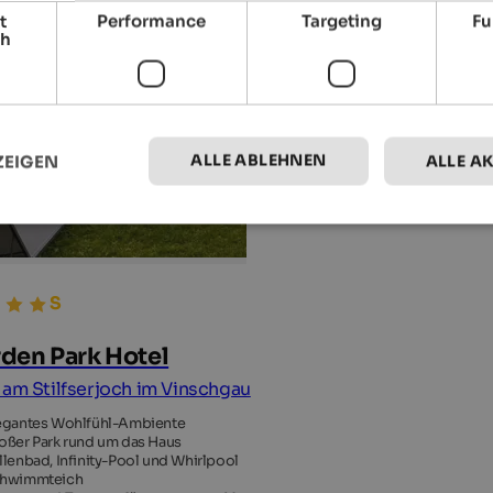
t
Performance
Targeting
Fu
ch
ALLE ABLEHNEN
ZEIGEN
ALLE A
den Park Hotel
 am Stilfserjoch im Vinschgau
egantes Wohlfühl-Ambiente
oßer Park rund um das Haus
llenbad, Infinity-Pool und Whirlpool
hwimmteich