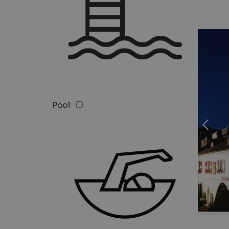
TOP H
Pool