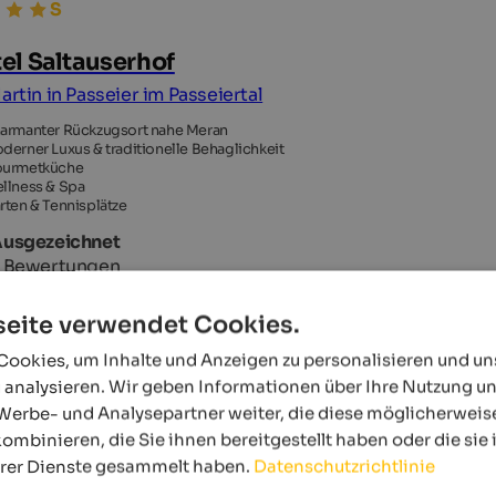
el Saltauserhof
Martin in Passeier im Passeiertal
armanter Rückzugsort nahe Meran
derner Luxus & traditionelle Behaglichkeit
urmetküche
llness & Spa
rten & Tennisplätze
Ausgezeichnet
 Bewertungen
eite verwendet Cookies.
ookies, um Inhalte und Anzeigen zu personalisieren und u
OTEL
 analysieren. Wir geben Informationen über Ihre Nutzung u
Werbe- und Analysepartner weiter, die diese möglicherweis
ombinieren, die Sie ihnen bereitgestellt haben oder die si
hrer Dienste gesammelt haben.
Datenschutzrichtlinie