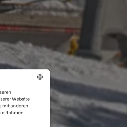
nseren
ENGLISH
nserer Website
GERMAN
e mit anderen
e im Rahmen