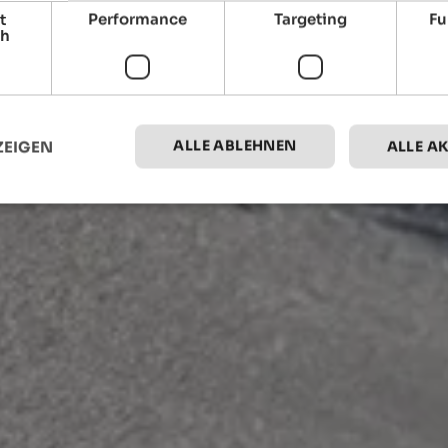
t
Performance
Targeting
Fu
ch
ALLE ABLEHNEN
ZEIGEN
ALLE A