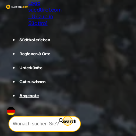
Logo
suedtirol.com
- Urlaub in
Südtirol
Südtirol erleben
Regionen & Orte
Unterkünfte
Gut zu wissen
Angebote
search