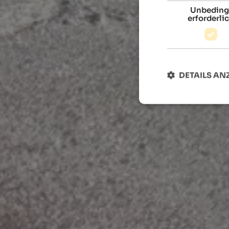
Unbeding
erforderli
DETAILS AN