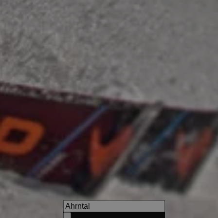
Pension Sonnenhof
In Meransen direkt am Gitsch
Atmosphäre & ausgezeichnet