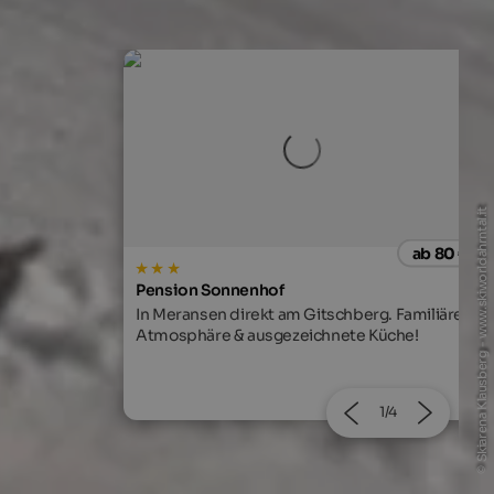
© Skiarena Klausberg - www.skiworldahrntal.it
ab 80 €
ab 70
Rieplechnhof
Bauernhofurlaub für die ganze Familie in
berg. Familiäre
Ahornach bei Sand in Taufers.
e Küche!
2/4