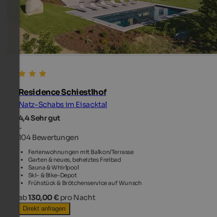
Residence Schiestlhof
Natz-Schabs im Eisacktal
4,4
Sehr gut
-
104 Bewertungen
Ferienwohnungen mit Balkon/Terrasse
Garten & neues, beheiztes Freibad
Sauna & Whirlpool
Ski- & Bike-Depot
Frühstück & Brötchenservice auf Wunsch
ab
130,00 €
pro Nacht
Direkt anfragen