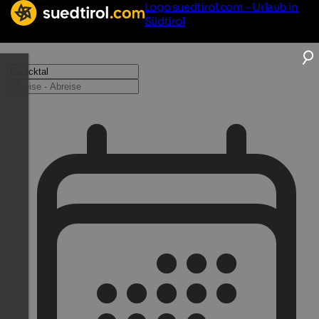
Logo suedtirol.com - Urlaub in
Südtirol