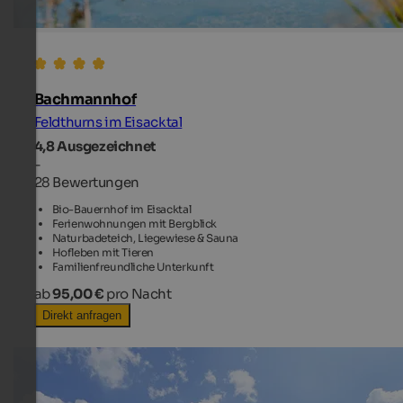
Bachmannhof
Feldthurns im Eisacktal
4,8
Ausgezeichnet
-
28 Bewertungen
Bio-Bauernhof im Eisacktal
Ferienwohnungen mit Bergblick
Naturbadeteich, Liegewiese & Sauna
Hofleben mit Tieren
Familienfreundliche Unterkunft
ab
95,00 €
pro Nacht
Direkt anfragen