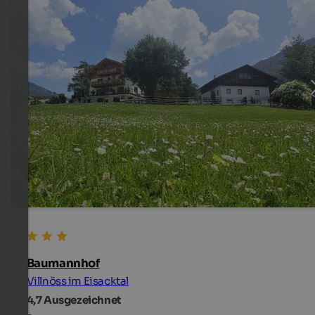
Baumannhof
Villnöss im Eisacktal
4,7
Ausgezeichnet
-