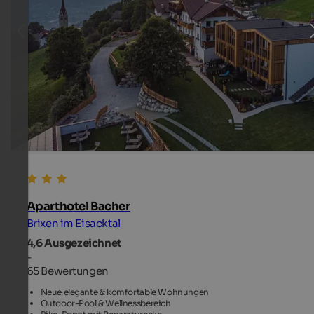
Aparthotel Bacher
Brixen im Eisacktal
4,6
Ausgezeichnet
-
65 Bewertungen
Neue elegante & komfortable Wohnungen
Outdoor-Pool & Wellnessbereich