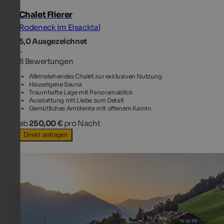
Chalet Flierer
Rodeneck im Eisacktal
5,0
Ausgezeichnet
-
8 Bewertungen
Alleinstehendes Chalet zur exklusiven Nutzung
Hauseigene Sauna
Traumhafte Lage mit Panoramablick
Ausstattung mit Liebe zum Detail
Gemütliches Ambiente mit offenem Kamin
ab
250,00 €
pro Nacht
Direkt anfragen