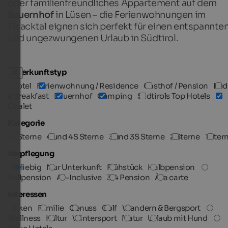
oder familienfreundliches Appartement auf dem
Bauernhof
in Lüsen – die Ferienwohnungen im
Eisacktal eignen sich perfekt für einen entspannte
und ungezwungenen Urlaub in Südtirol.
Unterkunftstyp
Hotel
Ferienwohnung / Residence
Gasthof / Pension
Bed
& Breakfast
Bauernhof
Camping
Südtirols Top Hotels
Chalet
Kategorie
5 Sterne
4 und 4S Sterne
3 und 3S Sterne
2 Sterne
1 Ster
Verpflegung
Beliebig
Nur Unterkunft
Frühstück
Halbpension
Vollpension
All-Inclusive
3/4 Pension
À la carte
Interessen
Biken
Familie
Genuss
Golf
Wandern & Bergsport
Wellness
Kultur
Wintersport
Natur
Urlaub mit Hund