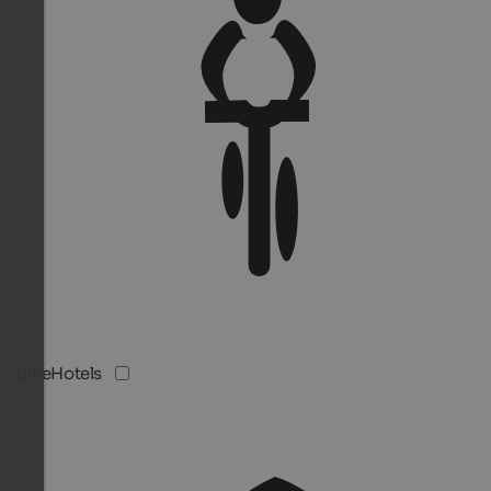
BikeHotels