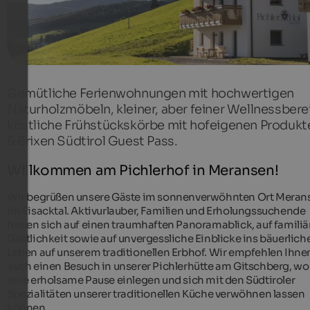
Gemütliche Ferienwohnungen mit hochwertigen
Naturholzmöbeln, kleiner, aber feiner Wellnessbere
köstliche Frühstückskörbe mit hofeigenen Produkt
& Brixen Südtirol Guest Pass.
Willkommen am Pichlerhof in Meransen!
Wir begrüßen unsere Gäste im sonnenverwöhnten Ort Meran
im Eisacktal. Aktivurlauber, Familien und Erholungssuchende
freuen sich auf einen traumhaften Panoramablick, auf familiä
Gastlichkeit sowie auf unvergessliche Einblicke ins bäuerlich
Leben auf unserem traditionellen Erbhof. Wir empfehlen Ihne
auch einen Besuch in unserer Pichlerhütte am Gitschberg, wo
eine erholsame Pause einlegen und sich mit den Südtiroler
Spezialitäten unserer traditionellen Küche verwöhnen lassen
können.