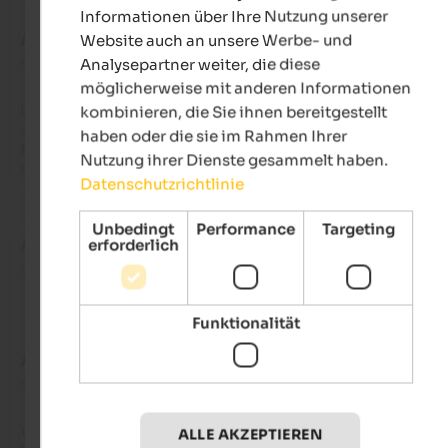
Informationen über Ihre Nutzung unserer
AUSGEZEICHNET
Website auch an unsere Werbe- und
Analysepartner weiter, die diese
5 von 5 Sternen
möglicherweise mit anderen Informationen
Der überaus freundliche Umgang mit allen im Pichlerhof, die
kombinieren, die Sie ihnen bereitgestellt
sensationelle Lage, die Hüttenabende mit köstlichem Essen, 
haben oder die sie im Rahmen Ihrer
Ruhe, die wunderbare Ausstattung der Wohnung und der neu
Nutzung ihrer Dienste gesammelt haben.
Hofhund!!
Datenschutzrichtlinie
Unbedingt
Performance
Targeting
erforderlich
Anonym
- Juli 2026
gereist als Familie mit älteren Kindern
Funktionalität
AUSGEZEICHNET
5 von 5 Sternen
Wir sind total begeistert von unserem liebgewonnenem 
ALLE AKZEPTIEREN