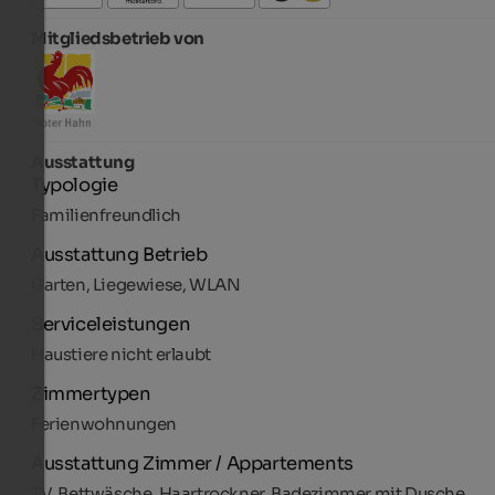
Mitgliedsbetrieb von
Ausstattung
Typologie
Familienfreundlich
Ausstattung Betrieb
Garten, Liegewiese, WLAN
Serviceleistungen
Haustiere nicht erlaubt
Zimmertypen
Ferienwohnungen
Ausstattung Zimmer / Appartements
TV, Bettwäsche, Haartrockner, Badezimmer mit Dusche,