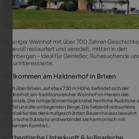
Ein uriger Weinhof mit über 700 Jahren Geschichte
liebevoll restauriert und veredelt, mitten in den
Weinbergen – ideal für Genießer, Ruhesuchende un
Naturinteressierte.
Willkommen am Haidnerhof in Brixen
Hoch über Brixen, auf etwa 730 m Höhe, befindet sich der
Haidnerhof, ein traditionsreicher Weinhof im Herzen des
Eisacktals. Die ruhige Sonnenlage bietet herrliche Ausblicke 
das Tal und die umliegenden Berge. Die liebevoll restaurierte
Architektur des denkmalgeschützten Bauernhauses bewahrt
historische Substanz und verbindet sie harmonisch mit
modernem Komfort.
Authentische Unterkunft & kulinarische