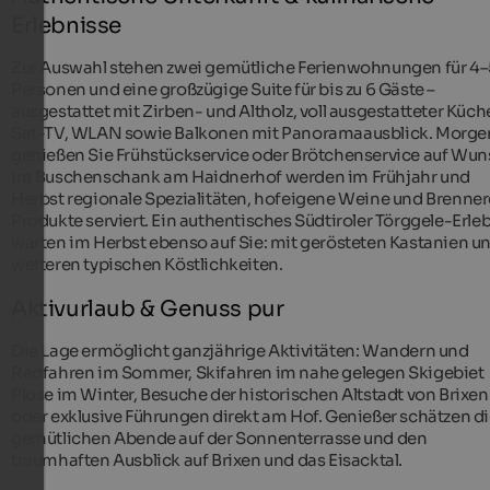
Erlebnisse
Zur Auswahl stehen zwei gemütliche Ferienwohnungen für 4–
Personen und eine großzügige Suite für bis zu 6 Gäste –
ausgestattet mit Zirben- und Altholz, voll ausgestatteter Küch
Sat-TV, WLAN sowie Balkonen mit Panoramaausblick. Morge
genießen Sie Frühstückservice oder Brötchenservice auf Wun
Im Buschenschank am Haidnerhof werden im Frühjahr und
Herbst regionale Spezialitäten, hofeigene Weine und Brenner
Produkte serviert. Ein authentisches Südtiroler Törggele-Erle
warten im Herbst ebenso auf Sie: mit gerösteten Kastanien u
weiteren typischen Köstlichkeiten.
Aktivurlaub & Genuss pur
Die Lage ermöglicht ganzjährige Aktivitäten: Wandern und
Radfahren im Sommer, Skifahren im nahe gelegen Skigebiet
Plose im Winter, Besuche der historischen Altstadt von Brixen
oder exklusive Führungen direkt am Hof. Genießer schätzen d
gemütlichen Abende auf der Sonnenterrasse und den
traumhaften Ausblick auf Brixen und das Eisacktal.