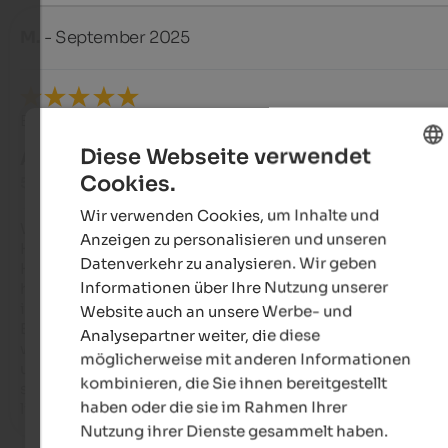
M.
- September 2025
Bewertung aus Google
Diese Webseite verwendet
AUSGEZEICHNET
Cookies.
5 von 5 Sternen
ENGLISH
Wir verwenden Cookies, um Inhalte und
GERMAN
Wir waren am 19.09.25 mit einer Bus Reisegesellschaft im 
Anzeigen zu personalisieren und unseren
Haidnerhof...toll gelegen in den Berghängen über Brixen...sc
Datenverkehr zu analysieren. Wir geben
Hof und Anwesen mit wunderschönen Ausblick...die Gaststät
Informationen über Ihre Nutzung unserer
hat ein uriges sehr schönes Ambiente...Biergarten vorhanden.
ist sehr sauber und hygienisch...sehr nette und zuvorkomme
Website auch an unsere Werbe- und
Bedienung...hier ist die Welt noch in Ordnung und man fühlt 
Analysepartner weiter, die diese
wohl...der Wein und in unserem Fall die Vesperplatte sind seh
möglicherweise mit anderen Informationen
und auf jeden Empfehlenswert...wir können den Haidnerhof 
kombinieren, die Sie ihnen bereitgestellt
seinen gesamtes Team nur wärmst Weiterempfehlen...vielen
haben oder die sie im Rahmen Ihrer
lieben Dank...
Nutzung ihrer Dienste gesammelt haben.