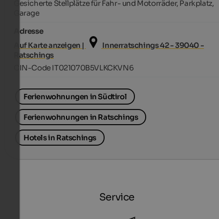
Gesicherte Stellplätze für Fahr- und Motorräder, Parkplatz,
Garage
Adresse
Auf Karte anzeigen |
Innerratschings 42 - 39040 -
Ratschings
CIN-Code IT021070B5VLKCKVN6
Ferienwohnungen in Südtirol
Ferienwohnungen in Ratschings
Hotels in Ratschings
Service