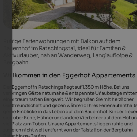
Ruhige Ferienwohnungen mit Balkon auf dem
Bauernhof im Ratschingstal, ideal für Familien &
Aktivurlauber, nah an Wanderweg, Langlaufloipe &
Bergbahn.
Willkommen in den Eggerhof Appartements
Der Eggerhof in Ratschings liegt auf 1.350 m Höhe. Bei uns
verbringen Gäste naturnahe & entspannte Urlaubstage mitten
einer traumhaften Bergwelt. Wir begrüßen Sie mit herzlicher
Gastfreundschaft und geben während Ihres Ferienaufenthalt
gerne Einblicke in das Leben auf dem Bauernhof. Kinder freue
sich über Kühe, Hühner und andere Vierbeiner auf dem Hof u
viel Platz zum Toben. Unsere Appartements liegen ruhig und
zugleich nicht weit entfernt von der Talstation der Bergbahn
Ratschings-Jaufen.