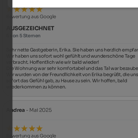
Bewertung aus Google
AUSGEZEICHNET
5 von 5 Sternen
Sehr nette Gastgeberin, Erika. Sie haben uns herzlich empfa
Wir haben uns sofort wohl gefühlt und wunderschöne Tage 
verbracht. Hoffentlich wie wir bald wieder!

Die Wohnung war sehr komfortabel und das Tal war bezauber
Wir wurden von der Freundlichkeit von Erika begrüßt, die uns
sofort das Gefühl gab, zu Hause zu sein. Wir hoffen, bald 
wiederkommen zu können.
Andrea
- Mai 2025
Bewertung aus Google