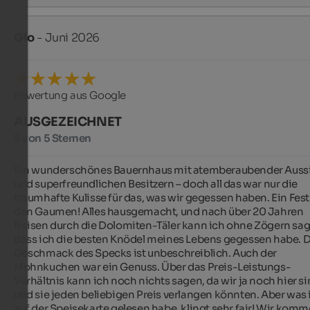
Gio
- Juni 2026
Bewertung aus Google
AUSGEZEICHNET
5 von 5 Sternen
Ein wunderschönes Bauernhaus mit atemberaubender Aussi
und superfreundlichen Besitzern – doch all das war nur die 
traumhafte Kulisse für das, was wir gegessen haben. Ein Fest 
den Gaumen! Alles hausgemacht, und nach über 20 Jahren 
Reisen durch die Dolomiten-Täler kann ich ohne Zögern sage
dass ich die besten Knödel meines Lebens gegessen habe. D
Geschmack des Specks ist unbeschreiblich. Auch der 
Mohnkuchen war ein Genuss. Über das Preis-Leistungs-
Verhältnis kann ich noch nichts sagen, da wir ja noch hier si
und sie jeden beliebigen Preis verlangen könnten. Aber was i
auf der Speisekarte gelesen habe, klingt sehr fair! Wir komm