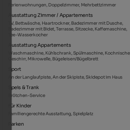
Ferienwohnungen, Doppelzimmer, Mehrbettzimmer
Ausstattung Zimmer / Appartements
TV, Bettwäsche, Haartrockner, Badezimmer mit Dusche,
Badezimmer mit Bidet, Terrasse, Sitzecke, Kaffemaschine,
Tee-Wasserkocher
Ausstattung Appartements
Waschmaschine, Kühlschrank, Spülmaschine, Kochnische
Geschirr, Mikrowelle, Bügeleisen/Bügelbrett
Sport
An der Langlaufpiste, An der Skipiste, Skidepot im Haus
Speis & Trank
Brötchen-Service
Für Kinder
Familiengerechte Ausstattung, Spielplatz
Parken