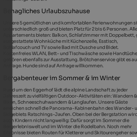
Behagliches Urlaubszuhause
Unsere 5 gemütlichen und komfortablen Ferienwohnungen s
unterschiedlich groß und bieten Platz für 2 bis 6 Personen. All
Appartements bieten: Balkon, Schlafzimmer mit Doppelbett, 
ausgestattete Wohnküche mit Küchenzeile, Esstisch,
Schlafcouch und TV sowie Bad mit Dusche und Bidet.
Kostenfreies WLAN, Bett- und Tischwäsche sowie Handtüche
gehören ebenfalls zur Ausstattung. Brötchenservice gibt es au
Anfrage. Hunde sind auf Anfrage willkommen.
Bergabenteuer im Sommer & im Winter
Rund um den Eggerhof lädt die alpine Landschaft zu jeder
Jahreszeit zu vielfältigen Outdoor-Aktivitäten ein: Wandern &
Biken, Schneeschuhwandern & Langlaufen. Unsere Gäste
erreichen schnell die Panorama-Kabinenbahn des Wander- 
Skigebiets Ratschings-Jaufen. Oben bei der Bergstation wird
auch Kindern nicht langweilig: Dafür sorgt im Sommer die
Bergerlebniswelt und im Winter die Rodelbahn. Noch mehr
Erlebnisse bieten Routen für Kletterer und Skitourengeher so