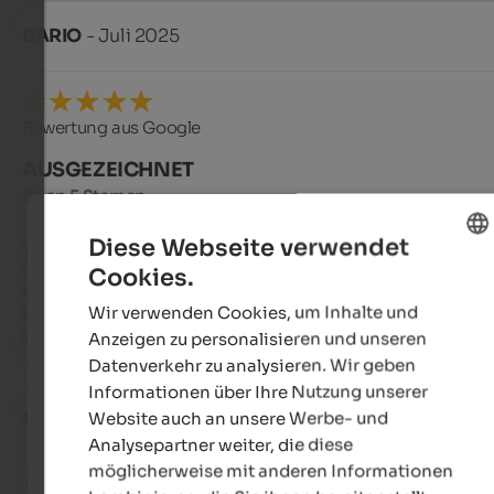
DARIO
- Juli 2025
Bewertung aus Google
AUSGEZEICHNET
5 von 5 Sternen
Diese Webseite verwendet
Wunderschöner, ruhiger und friedlicher Ort, 15 Minuten von 
Sterzing und zwei Minuten von der Ratschings-Seilbahn 
Cookies.
ENGLISH
entfernt....schönes und gut ausgestattetes Haus...Erika, die 
Wir verwenden Cookies, um Inhalte und
Besitzerin, ist sehr nett und immer bereit zu helfen...sehr 
GERMAN
empfehlenswert
Anzeigen zu personalisieren und unseren
Datenverkehr zu analysieren. Wir geben
Informationen über Ihre Nutzung unserer
Website auch an unsere Werbe- und
Carlo
- Juli 2025
Analysepartner weiter, die diese
möglicherweise mit anderen Informationen