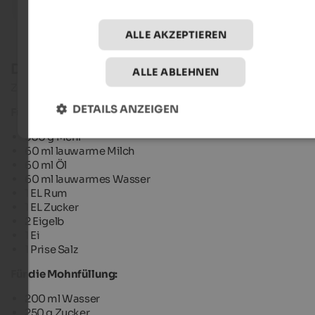
ALLE AKZEPTIEREN
Das Rezept
ALLE ABLEHNEN
Zutaten für ca. 40 Krapfen
DETAILS ANZEIGEN
Für den Teig:
500 g Mehl
60 ml lauwarme Milch
60 ml Öl
60 ml lauwarmes Wasser
1 EL Rum
1 EL Zucker
2 Eigelb
1 Ei
1 Prise Salz
Für die Mohnfüllung:
200 ml Wasser
250 g Zucker