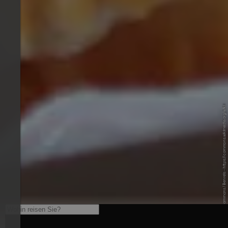
© Wikimedia Commons / Benreis - https://commons.wikimedia.org/wiki