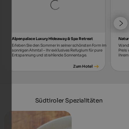
Alpenpalace Luxury Hideaway & Spa Retreat
Natur
Erleben Sie den Sommer in seiner schönsten Form im
Wande
sonnigen Ahrntal – Ihr exklusives Refugium für pure
Preis
Entspannung und strahlende Sonnentage.
Ihrem
Zum Hotel
Südtiroler Spezialitäten