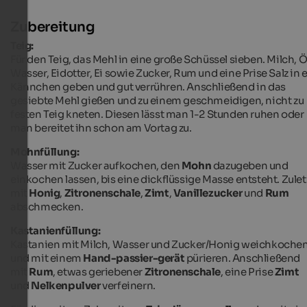
Zubereitung
Teig:
Für den Teig, das Mehl in eine große Schüssel sieben. Milch, Ö
Wasser, Eidotter, Ei sowie Zucker, Rum und eine Prise Salz in 
Kännchen geben und gut verrühren. Anschließend in das
gesiebte Mehl gießen und zu einem geschmeidigen, nicht zu
festen Teig kneten. Diesen lässt man 1-2 Stunden ruhen oder
man bereitet ihn schon am Vortag zu.
Mohnfüllung:
Wasser mit Zucker aufkochen, den
Mohn
dazugeben und
einkochen lassen, bis eine dickflüssige Masse entsteht. Zulet
mit
Honig
,
Zitronenschale
,
Zimt
,
Vanillezucker
und
Rum
abschmecken.
Kastanienfüllung:
Kastanien mit Milch, Wasser und Zucker/Honig weichkoche
und mit einem
Hand-passier-gerät
pürieren. Anschließend
mit
Rum
, etwas geriebener
Zitronenschale
, eine Prise
Zimt
und
Nelkenpulver
verfeinern.