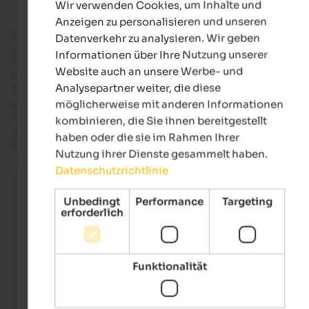
Wir verwenden Cookies, um Inhalte und
GERMAN
Anzeigen zu personalisieren und unseren
Krapfen unterscheiden sich nicht nur in ihrer Form, die eckig
Datenverkehr zu analysieren. Wir geben
kurz, lang, rund oder mondförmig sein kann, sondern auch u
Informationen über Ihre Nutzung unserer
vor allem in ihrem Geschmack. Sie können mit
Marmelade
,
Website auch an unsere Werbe- und
Mohn
,
Kastanien
,
getrockneten Birnen
und
Äpfeln
oder
Analysepartner weiter, die diese
Topfen
, dem sogenannten Schötte, gefüllt sein. Aufgetischt
wird der gebratene Nachtisch auf beinahe jedem Südtiroler
möglicherweise mit anderen Informationen
Volksfest, auf Bauernmärkte, besonderen Anlässen oder in
kombinieren, die Sie ihnen bereitgestellt
Hof- und Buschenschänken zur
Törggele-Zeit
. Und hier das
haben oder die sie im Rahmen Ihrer
köstliche Rezept zum Nachbacken.
Nutzung ihrer Dienste gesammelt haben.
Datenschutzrichtlinie
Südtiroler Krapfen
Hausgemachte Südtiroler Krapfen mit Marmelade-, M
Unbedingt
Performance
Targeting
oder Kastanienfüllung.
erforderlich
Wikimedia Commons / Benreis
Funktionalität