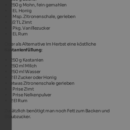
250 g Mohn, fein gemahlen
1 EL Honig
1 Msp. Zitronenschale, gerieben
1/2 TL Zimt
1 Pkg. Vanillezucker
1 EL Rum
Oder als Alternative im Herbst eine köstliche
Kastanienfüllung
:
250 g Kastanien
250 ml Milch
250 ml Wasser
2 El Zucker oder Honig
etwas Zitronenschale gerieben
1 Prise Zimt
1 Prise Nelkenpulver
2 El Rum
Zusätzlich benötigt man noch Fett zum Backen und
Staubzucker.