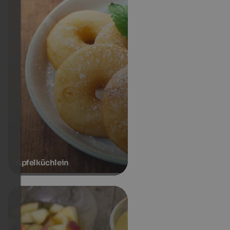
Apfelküchlein