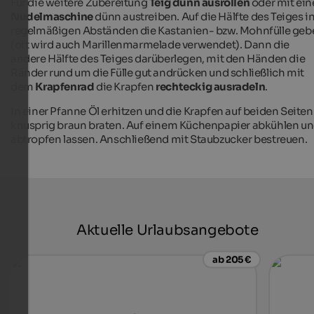
Für die weitere Zubereitung
Teig dünn ausrollen
oder mit ein
Nudelmaschine
dünn austreiben. Auf die Hälfte des Teiges i
regelmäßigen Abständen die Kastanien- bzw. Mohnfülle geb
(oft wird auch Marillenmarmelade verwendet). Dann die
andere Hälfte des Teiges darüberlegen, mit den Händen die
Ränder rund um die Fülle gut andrücken und schließlich mit
dem
Krapfenrad
die Krapfen
rechteckig ausradeln
.
In einer Pfanne Öl erhitzen und die Krapfen auf beiden Seiten
knusprig braun braten. Auf einem Küchenpapier abkühlen u
abtropfen lassen. Anschließend mit Staubzucker bestreuen.
Aktuelle Urlaubsangebote
ab 205 €