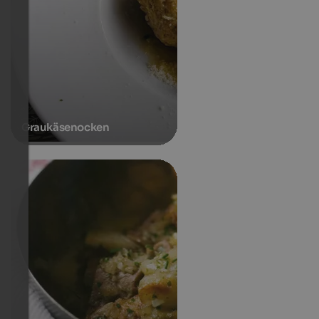
Graukäsenocken