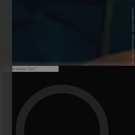
© IDM Südtirol-Alto Adige / Manuel Ferrigato - www.idm-suedtirol.com