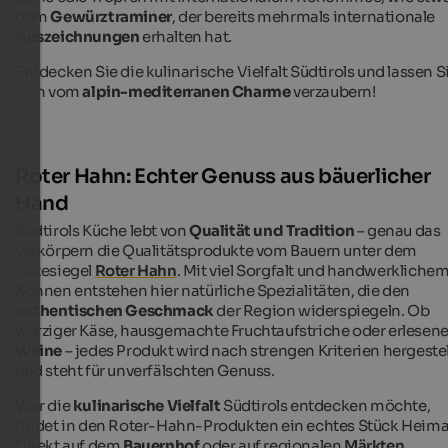
dem
Gewürztraminer
, der bereits mehrmals internationale
Auszeichnungen
erhalten hat.
Entdecken Sie die kulinarische Vielfalt Südtirols und lassen S
sich vom
alpin-mediterranen Charme
verzaubern!
Roter Hahn: Echter Genuss aus bäuerlicher
Hand
Südtirols Küche lebt von
Qualität und Tradition
– genau das
verkörpern die Qualitätsprodukte vom Bauern unter dem
Gütesiegel
Roter Hahn
. Mit viel Sorgfalt und handwerkliche
Können entstehen hier natürliche Spezialitäten, die den
authentischen Geschmack
der Region widerspiegeln. Ob
würziger Käse, hausgemachte Fruchtaufstriche oder erlesen
Weine
– jedes Produkt wird nach strengen Kriterien hergestel
und steht für unverfälschten Genuss.
Wer die
kulinarische Vielfalt
Südtirols entdecken möchte,
findet in den Roter-Hahn-Produkten ein echtes Stück Heima
Direkt auf dem
Bauernhof
oder auf regionalen
Märkten