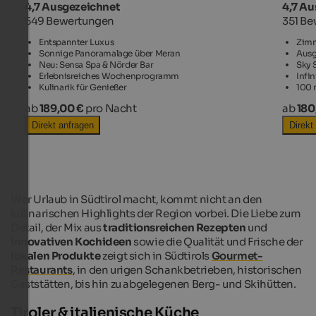
4,7 Ausgezeichnet
4,7 Au
549 Bewertungen
351 B
Entspannter Luxus
Zimm
Sonnige Panoramalage über Meran
Ausg
Neu: Sensa Spa & Nörder Bar
Sky 
Erlebnisreiches Wochenprogramm
Infi
Kulinarik für Genießer
100 
ab
189,00 €
pro Nacht
ab
180
Direkt anfragen
Direkt
Wer Urlaub in Südtirol macht, kommt nicht an den
kulinarischen Highlights der Region vorbei. Die Liebe zum
Detail, der Mix aus
traditionsreichen Rezepten
und
innovativen Kochideen
sowie die Qualität und Frische der
lokalen Produkte
zeigt sich in Südtirols
Gourmet-
Restaurants
, in den urigen Schankbetrieben, historischen
Gaststätten, bis hin zu abgelegenen Berg- und Skihütten.
Tiroler & italienische Küche