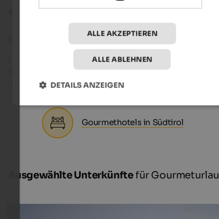
Genuss
ALLE AKZEPTIEREN
Gourmeturlaub in Südtirol
ALLE ABLEHNEN
Niggilan, Buchteln, Tirschtlan – Polenta, Ossobuco
Ravioli und Spaghetti. Wer in Südtirol isst, speist
multikulturell. Denn die Südtiroler Küche mischt
DETAILS ANZEIGEN
Tirolerisches mit Italienischem, Tradition mit Mode
Gourmethotels in Südtirol
Ausgewählte Unterkünfte
für Gourmeturla