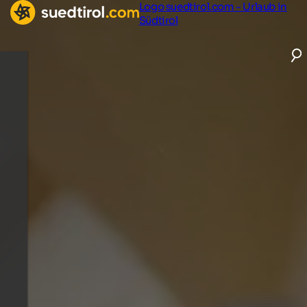
Logo suedtirol.com - Urlaub in
Südtirol