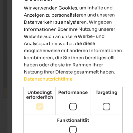
Wir verwenden Cookies, um Inhalte und
GERMAN
Anzeigen zu personalisieren und unseren
Datenverkehr zu analysieren. Wir geben
Informationen über Ihre Nutzung unserer
Website auch an unsere Werbe- und
Analysepartner weiter, die diese
möglicherweise mit anderen Informationen
kombinieren, die Sie ihnen bereitgestellt
haben oder die sie im Rahmen Ihrer
Nutzung ihrer Dienste gesammelt haben.
Datenschutzrichtlinie
Unbedingt
Performance
Targeting
Suchen
erforderlich
ab 205 €
s
Funktionalität
LANERHOF Relax & Active Retreat
WINKLER
Spa-Hotel | St. Lorenzen am Kronplatz
Designho