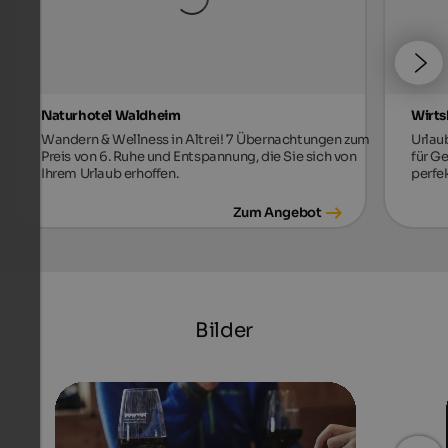
Naturhotel Waldheim
Wirts
Wandern & Wellness in Altrei! 7 Übernachtungen zum
Urlau
Preis von 6. Ruhe und Entspannung, die Sie sich von
für G
Ihrem Urlaub erhoffen.
perfe
Zum Angebot
Bilder