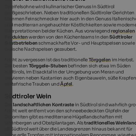
Zweifelsohne wird kulinarischer Genuss in Südtirol
großgeschrieben. Neben traditionellen Südtiroler Gerichten
kommen Feinschmecker hier auch in den Genuss italienisch
und mediterran angehauchter Köstlichkeiten sowie modern
Interpretationen beider Küchen. Aus vorwiegend
regionalen
Produkten
werden von den Küchenteams in den
Südtiroler
Gastbetrieben
schmackhafte Vor- und Hauptspeisen sowie
typische Nachspeisen gezaubert.
Nicht zu vergessen ist das traditionelle
Törggelen
im Herbst.
Die besten
Törggele-Stuben
befinden sich etwa im Süden
Südtirols, im Eisacktal in der Umgebung von Meran und
servieren neben Kastanien auch Eigenbauwein, süße Krapfen
erntefrische Trauben und
Äpfel
.
Südtiroler Wein
Die
landschaftlichen Kontraste
in Südtirol sind wahrlich gro
Nicht weit entfernt von den schneebedeckten Gipfeln der
Dolomiten gibt es mediterrane Hügellandschaften mit
Weinbergen und Obstplantagen. Als
traditionelles Weinlan
ist Südtirol weit über die Landesgrenzen hinaus bekannt für
seine edle Tropfen mit internationalem Renommee, wie etw