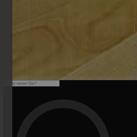
© IDM Südtirol-Alto Adige / Max Lautenschläger - www.idm-suedtirol.com