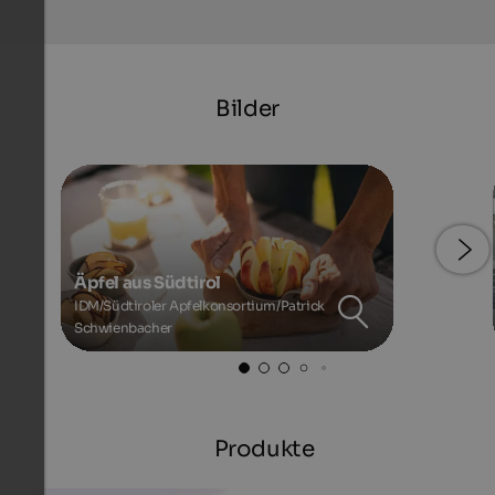
Bilder
Äpfel aus Südtirol
IDM/Südtiroler Apfelkonsortium/Patrick
Schwienbacher
Produkte