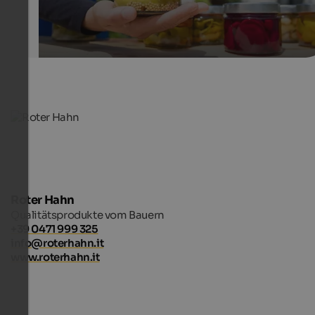
Roter Hahn
Qualitätsprodukte vom Bauern
+39 0471 999 325
info@roterhahn.it
www.roterhahn.it