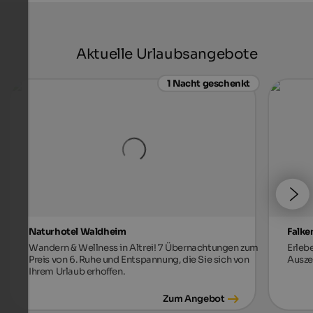
Aktuelle Urlaubsangebote
1 Nacht geschenkt
Naturhotel Waldheim
Falke
Wandern & Wellness in Altrei! 7 Übernachtungen zum
Erleb
Preis von 6. Ruhe und Entspannung, die Sie sich von
Auszei
Ihrem Urlaub erhoffen.
Zum Angebot