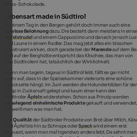
Nuss-Schokolade.
Lebensart made in Südtirol
Zu einem Tag in den Bergen gehört doch immer auch eine
gewisse Belohnung
dazu. Die besteht dann meistens in ein
Apfelstrudel
und einem Cappuccino und danach je nach Lus
und Laune in einem Radler. Das mag jetzt alles ein bisschen
konstruiert wirken, doch gerade bei der
Marende
auf dem Be
und auf der Berghütte entspricht das Klischee, das man von
den Südtirolern hat, tatsächlich der Wirklichkeit.
Wenn man tagein, tagaus in Südtirol lebt, fällt es gar nicht
mehr auf, dass in der Speisekammer vielerorts eine schöne
Speckseite hängt. Im Juni werden die Holunderblüten für de
Sirup in Zuckersaft gelegt und kaum einer kann den
Südtiroler
Äpfeln
widerstehen. Schon aus Prinzip werden
vorwiegend einheimische Produkte
gekauft und verwendet
Da weiß man was man hat.
Die
Qualität
der Südtiroler Produkte von Brot über Milch, Käs
und Äpfel bis hin zu Schnaps oder
Speck
wird einem erst
bewusst, wenn man mal irgendwo anders lebt. Da sehnt man