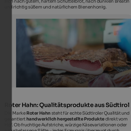
sich nach gutem, hartem Schüttelbrot, nach dunklen Breatln
und richtig süßem und natürlichem Bienenhonig.
Südtiroler Speck
Auf den Südtiroler Märkten gibt es auch Qualitätsprodu
Speck vom Bauern zu kaufen.
Kurverwaltung Meran/Hannes Niederkofler
Roter Hahn: Qualitätsprodukte aus Südtirol
Die Marke
Roter Hahn
steht für echte Südtiroler Qualität und
garantiert
handwerklich hergestellte Produkte
direkt vom
Hof. Ob fruchtige Aufstriche, würzige Käsevariationen oder
naturbelassene Säfte – jedes Erzeugnis überzeugt durch