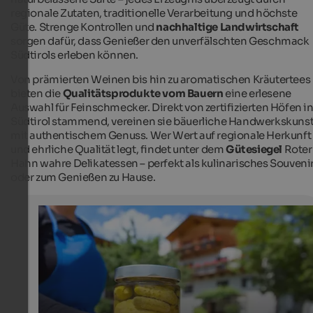
regionale Zutaten, traditionelle Verarbeitung und höchste
Güte. Strenge Kontrollen und
nachhaltige Landwirtschaft
sorgen dafür, dass Genießer den unverfälschten Geschmack
Südtirols erleben können.
Von prämierten Weinen bis hin zu aromatischen Kräutertees
bieten die
Qualitätsprodukte vom Bauern
eine erlesene
Auswahl für Feinschmecker. Direkt von zertifizierten Höfen i
Südtirol stammend, vereinen sie bäuerliche Handwerkskuns
mit authentischem Genuss. Wer Wert auf regionale Herkunft
und ehrliche Qualität legt, findet unter dem
Gütesiegel
Roter
Hahn wahre Delikatessen – perfekt als kulinarisches Souveni
oder zum Genießen zu Hause.
Qualitätsprodukte - Roter Hahn
Die vielfältigen Produkte von „Roter Hahn“ sind direkt 
Bauernhöfen und auf Bauernmärkten erhältlich.
SBB/Roter Hahn