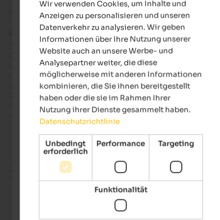
gemütlichen Spazierwege an, die Sie rund um Kiens und
Wir verwenden Cookies, um Inhalte und
GERMAN
Ehrenburg erwarten.
Anzeigen zu personalisieren und unseren
Datenverkehr zu analysieren. Wir geben
Wanderung zum Schloss Ehrenburg
Informationen über Ihre Nutzung unserer
Zum Schloss gelangt man auf einer 2,5 km langen Wanderun
Website auch an unsere Werbe- und
Ausgangspunkt ist Ehrenburg/Kiens. Von dort folgt man der
Analysepartner weiter, die diese
Schlossstraße zum Schloss. Um die kurze Wanderung etwas
möglicherweise mit anderen Informationen
auszudehnen empfehlen wir einen Besuch im traditionellen
Gasthaus Knapp, wo es leckere Pustertaler Spezialitäten gibt.
kombinieren, die Sie ihnen bereitgestellt
Am Schloss können Besucher die Wanderung fortsetzen und
haben oder die sie im Rahmen Ihrer
die außergewöhnliche Kulturlandschaft rund um Ehrenburg
Nutzung ihrer Dienste gesammelt haben.
und Montal entdecken.
Datenschutzrichtlinie
Unbedingt
Performance
Targeting
erforderlich
Funktionalität