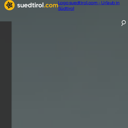
Logo suedtirol.com - Urlaub in
Südtirol