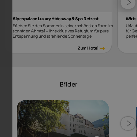
Alpenpalace Luxury Hideaway & Spa Retreat
Wirts
Erleben Sie den Sommer in seiner schönsten Form im
Urlau
sonnigen Ahrntal – Ihr exklusives Refugium für pure
für G
Entspannung und strahlende Sonnentage.
perfe
Zum Hotel
Bilder