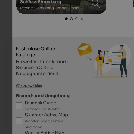
Schloss Ehrenburg
Internet Consulting - Isabel Gräber
Kostenlose Online-
Kataloge
Für weitere Infos können
Sie unsere Online-
Kataloge anfordern!
Alle auswählen
Bruneck und Umgebung
Bruneck Guide
Sommer und Winter
Summer Active Map
Wanderungen, Hütten
und mehr
Winter Active Map