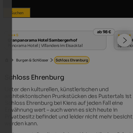
Suchen
ab 98 €
s
Granpanorama Hotel Sambergerhof
SOLVIE 
Panorama Hotel | Villanders im Eisacktal
Sporthot
Burgen & Schlösser
Schloss Ehrenburg
Schloss Ehrenburg
Unter den kulturellen, künstlerischen und
architektonischen Prunkstücken des Pustertals ist
Schloss Ehrenburg bei Kiens auf jeden Fall eine
Erwähnung wert – auch wenn es sich heute in
Privatbesitz befindet und leider nicht mehr besicht
werden kann.