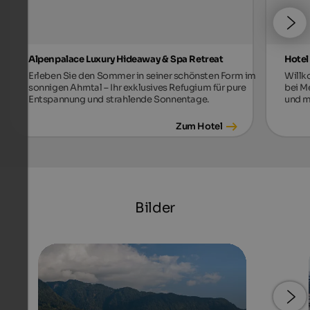
Alpenpalace Luxury Hideaway & Spa Retreat
Hotel
Erleben Sie den Sommer in seiner schönsten Form im
Willk
sonnigen Ahrntal – Ihr exklusives Refugium für pure
bei M
Entspannung und strahlende Sonnentage.
und m
Zum Hotel
Bilder