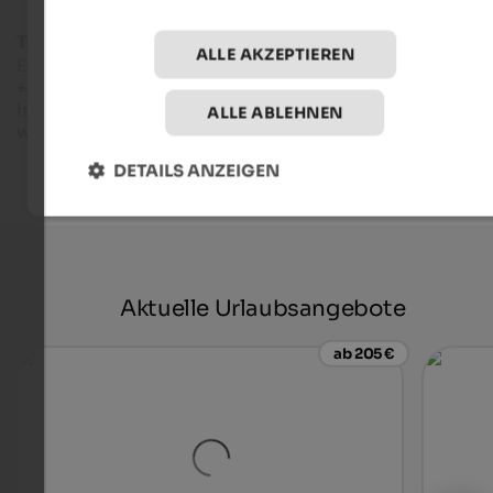
Tourismusverein Schenna
ALLE AKZEPTIEREN
Erzherzog Johann Platz 1/D - 39017
+39 0473 945669
info@schenna.com
ALLE ABLEHNEN
www.schenna.com
DETAILS ANZEIGEN
Aktuelle Urlaubsangebote
ab 205 €