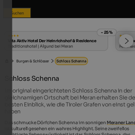
Suchen
- 25 %
Vita Aktiv Hotel Der Heinrichshof & Residence
Apartme
Traditionshotel | Algund bei Meran
Ferienw
Burgen & Schlösser
Schloss Schenna
Schloss Schenna
Im original eingerichteten Schloss Schenna in der
gleichnamigen Ortschaft bei Meran erhalten Sie d
besten Einblick, wie die Tiroler Grafen von einst ge
haben
Das schmucke Dörfchen Schenna im sonnigen
Meraner Lan
ist kulturell gesehen ein wahres Highlight. Seine zweifellos
wichtigste Sehenswürdigkeit ist das Schloss Schenna, das