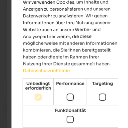
Wir verwenden Cookies, um Inhalte und
Web: schloss-schenna.com
GERMAN
Anzeigen zu personalisieren und unseren
Datenverkehr zu analysieren. Wir geben
Schloss Schenna
Das mächtige Schloss Schenna ist Stammsitz der Graf
Informationen über Ihre Nutzung unserer
Meran in Tirol und bis heute im Besitz dieser Familie.
Website auch an unsere Werbe- und
Analysepartner weiter, die diese
Tourismusverein Schenna/Frieder Blickle
möglicherweise mit anderen Informationen
kombinieren, die Sie ihnen bereitgestellt
haben oder die sie im Rahmen Ihrer
Nutzung ihrer Dienste gesammelt haben.
Datenschutzrichtlinie
Unbedingt
Performance
Targeting
erforderlich
Funktionalität