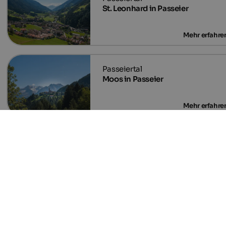
St. Leonhard in Passeier
Moos in Passeier
Weitere Orte
Ausgewählte Unterkünfte
in Riffian
Familie
Golf
Wandern & Bergsport