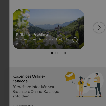
Riffian im Frühling
Tourismusverein Passeiertal - Benjamin
Pfitscher
Kostenlose Online-
Kataloge
Für weitere Infos können
Sie unsere Online-Kataloge
anfordern!
Alle auswählen