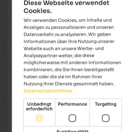
Diese Webseite verwendet
Cookies.
ENGLISH
Abseits von Hektik und Alltag und zugleich in unmittelbarer
Nähe zu Südtirols bekannter Kurstadt genießen Sie in Riffian
Wir verwenden Cookies, um Inhalte und
GERMAN
die sanfte Schönheit der Landschaft, die Ihnen
Anzeigen zu personalisieren und unseren
abwechslungsreiche Urlaubstage garantiert. Der Ort liegt ru
Datenverkehr zu analysieren. Wir geben
5 Kilometer von
Meran
entfernt, auf einer
sonnenverwöhnte
Informationen über Ihre Nutzung unserer
Terrasse
des vorderen Passeiertals auf 504 Metern
Website auch an unsere Werbe- und
Meereshöhe. Die mediterrane Atmosphäre des Meraner Lan
und der urig-alpine Charakter des Passeiertals treffen hier
Analysepartner weiter, die diese
aufeinander.
möglicherweise mit anderen Informationen
kombinieren, die Sie ihnen bereitgestellt
Die Geschichte des kleinen Ortes geht bis auf das Mittelalter
haben oder die sie im Rahmen Ihrer
zurück. Bereits damals waren Riffian und seine
Kirche zur
Schmerzhaften Muttergottes
als Wallfahrtsort bekannt. Als
Nutzung ihrer Dienste gesammelt haben.
weitere Sehenswürdigkeiten warten beispielsweise die
Datenschutzrichtlinie
prähistorische Siedlungsstätte Burgstall
in der Nähe von
Riffian sowie die
Erdpyramiden
und das kleine
Unbedingt
Performance
Targeting
Traktormuseum
beim Ungericht Hof im Nachbardorf
Kuens
erforderlich
Pfarrkirche von Riffian
Die Pfarrkirche ist schon von weitem sichtbar.
Funktionalität