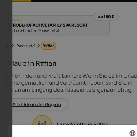
ab 190 €
s
STROBLHOF ACTIVE FAMILY SPA RESORT
St. Leonhard im Passeiertal
Passeiertal
Riffian
Urlaub in Riffian
Ruhe finden und Kraft tanken: Wenn Sie es im Urla
gerne gemütlich und verträumt haben, sind Sie in
Riffian am Eingang des Passeiertals genau richtig.
Alle Orte in der Region
Unterkünfte in Riffian