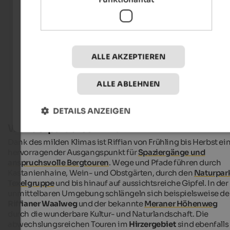
Internet Consulting - Patrick Kammerlander
ALLE AKZEPTIEREN
ALLE ABLEHNEN
DETAILS ANZEIGEN
Wanderparadies Riffian
Dank des milden Klimas ist Riffian von Frühling bis Herbst ei
hervorragender Ausgangspunkt für
Spaziergänge und
anspruchsvolle Bergtouren
. Wege und Pfade führen durch
Kastanienhaine, Wein- und Obstgärten, durch den
Naturpar
Texelgruppe
und bis hinauf auf aussichtsreiche Gipfel. In der
unmittelbaren Umgebung schlängeln sich beispielsweise de
Riffianer Waalweg
und der bekannte
Meraner Höhenweg
durch die wunderbare Kultur- und Naturlandschaft. Die
abwechslungsreichen Touren im
Hirzergebiet
sind ebenfalls