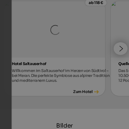
ab 118 €
Hotel Saltauserhof
Quell
Willkommen im Saltauserhof im Herzen von Südtirol –
Das 5
bei Meran. Die perfekte Symbiose aus alpiner Tradition
10.50
und mediterranem Luxus.
12 Poo
Zum Hotel
Bilder