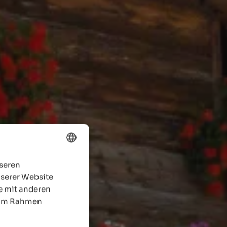
nseren
ENGLISH
nserer Website
GERMAN
e mit anderen
e im Rahmen