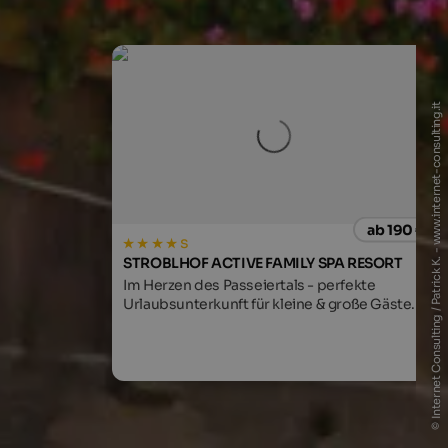
© Internet Consulting / Patrick K. - www.internet-consulting.it
ab 190 €
s
STROBLHOF ACTIVE FAMILY SPA RESORT
Im Herzen des Passeiertals - perfekte
Urlaubsunterkunft für kleine & große Gäste.