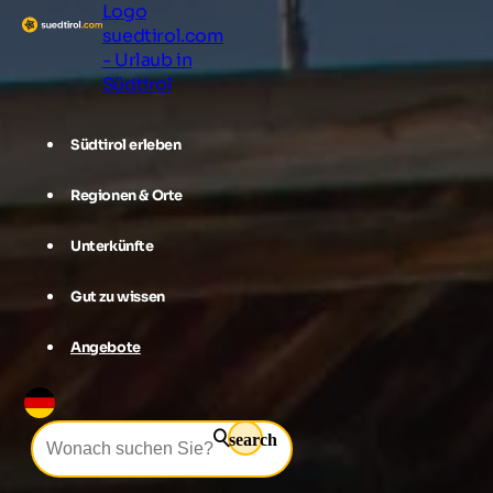
Logo
suedtirol.com
- Urlaub in
Südtirol
Südtirol erleben
Regionen & Orte
Unterkünfte
Gut zu wissen
Angebote
search