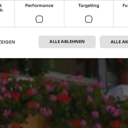
t
Performance
Targeting
Fu
ch
ALLE ABLEHNEN
ZEIGEN
ALLE A