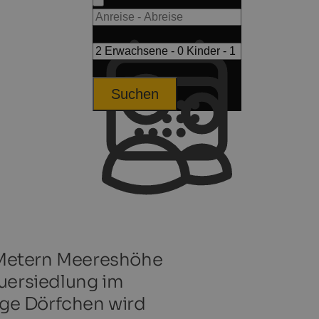
Suchen
0 Metern Meereshöhe
auersiedlung im
hige Dörfchen wird