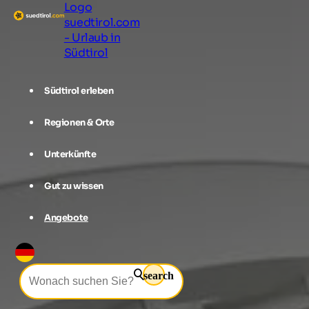
Logo
suedtirol.com
- Urlaub in
Südtirol
Südtirol erleben
Regionen & Orte
Unterkünfte
Gut zu wissen
Angebote
search