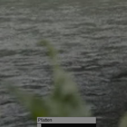
APIPURA hotel rinner
Familiäres Hotel mit Api-Wel
vorzüglicher Küche & eigener