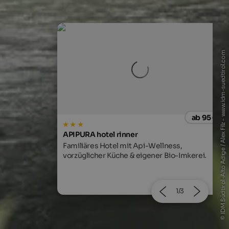
© IDM Südtirol-Alto Adige / Alex Filz - www.idm-suedtirol.com
ab 95 €
ab 189
s
Falkensteiner Hotel Bozen WaltherPark
lness,
Modernes Design, Panorama-Spa,
 Bio-Imkerei.
Japanische Fusionküche und zentrale Lage!
2/3