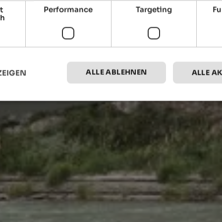
t
Performance
Targeting
Fu
ch
ALLE ABLEHNEN
ZEIGEN
ALLE A