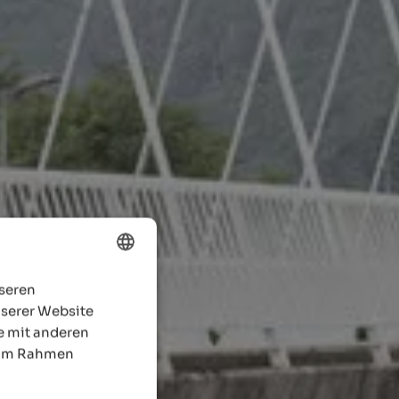
nseren
ENGLISH
nserer Website
GERMAN
e mit anderen
e im Rahmen