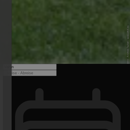
© Gemeinde Vahrn - Andreas Tauber - www.vahrn.eu