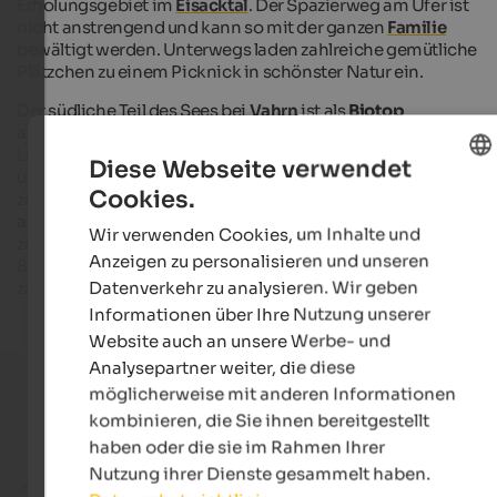
Erholungsgebiet im
Eisacktal
. Der Spazierweg am Ufer ist
nicht anstrengend und kann so mit der ganzen
Familie
bewältigt werden. Unterwegs laden zahlreiche gemütliche
Plätzchen zu einem Picknick in schönster Natur ein.
Der südliche Teil des Sees bei
Vahrn
ist als
Biotop
ausgewiesen, steht damit unter Naturschutz und bietet
Lebensraum für viele verschiedene Libellen sowie andere Tie
Diese Webseite verwendet
und Pflanzenarten. Der nördliche Bereich war ursprünglich fr
Cookies.
zugänglich. Aufgrund der
geringen Wassertiefe
und der
ENGLISH
ausgezeichneten Wasserqualität
lud der Vahrner See auch
Wir verwenden Cookies, um Inhalte und
GERMAN
zum Schwimmen ein. Seit 2018 gilt hier jedoch ein Verbot für
Anzeigen zu personalisieren und unseren
Baden, Tauchen und Fischen, da auf dem Grund des Sees
Datenverkehr zu analysieren. Wir geben
zahlreiche Relikte aus den Weltkriegen liegen.
Informationen über Ihre Nutzung unserer
Website auch an unsere Werbe- und
Analysepartner weiter, die diese
möglicherweise mit anderen Informationen
kombinieren, die Sie ihnen bereitgestellt
Aktuelle Urlaubsangebote
haben oder die sie im Rahmen Ihrer
Nutzung ihrer Dienste gesammelt haben.
ab 50 €