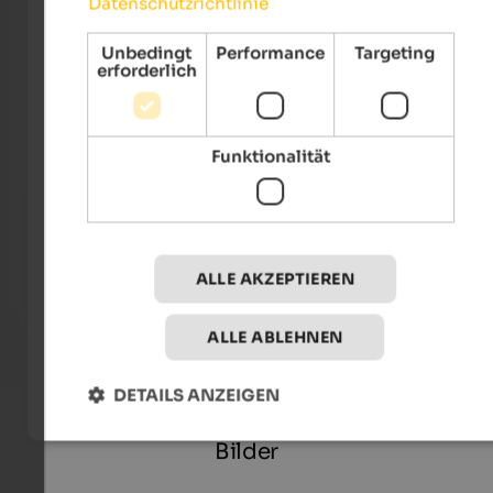
Datenschutzrichtlinie
Unbedingt
Performance
Targeting
erforderlich
Funktionalität
Steierhof
Falke
Gemeinsam Tiere füttern, Natur entdecken, entspannen
Erleb
– unvergesslicher Familienurlaub auf dem Bauernhof in
Auszei
ALLE AKZEPTIEREN
Südtirol.
Urlaub auf dem Bauernhof
ALLE ABLEHNEN
DETAILS ANZEIGEN
Bilder