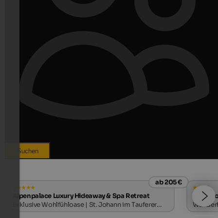
Suchen
ab 205 €
Alpenpalace Luxury Hideaway & Spa Retreat
Naturho
Exklusive Wohlfühloase | St. Johann im Tauferer
Wanderho
Ahrntal