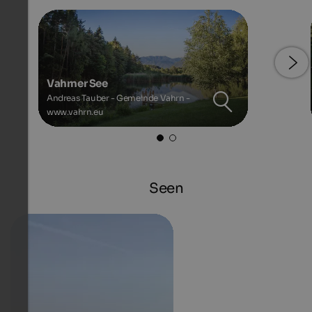
Vahrner See
Andreas Tauber - Gemeinde Vahrn -
www.vahrn.eu
Seen