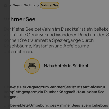
Seen in Südtirol
Vahrner See
Vahrner See
Der kleine See bei Vahrn im Eisacktal ist ein belieb
Ziel für alle Genießer und Wanderer. Rund um den 
können Sie traumhafte Spaziergänge durch
Kirschbäume, Kastanien und Apfelbäume
unternehmen.
Naturhotels in Südtirol
Hinweis: Der Zugang zum Vahrner See ist bis auf Widerruf
komplett gesperrt, da Taucher Kriegsrelikte aus dem See
bergen.
Die bewaldete Umgebung des Vahrner Sees ist ein beliebtes