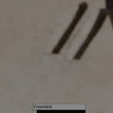
Wanderhotel Jaufentalerhof
Naturerlebnis & Entspannung
echter Gastlichkeit, BergWel