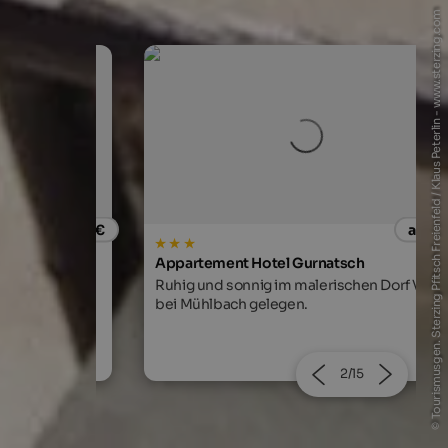
© Tourismusgen. Sterzing Pfitsch Freienfeld / Klaus Peterlin - www.sterzing.com
ab 135 €
ab 54
Appartement Hotel Gurnatsch
, Genuss mit
Ruhig und sonnig im malerischen Dorf Vals
lness.
bei Mühlbach gelegen.
2/15