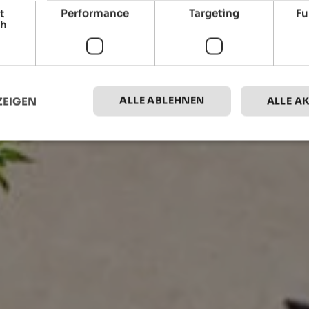
t
Performance
Targeting
Fu
ch
ALLE ABLEHNEN
ZEIGEN
ALLE A