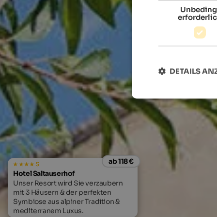
Unbeding
erforderli
DETAILS AN
ab 118 €
s
Hotel Saltauserhof
Unser Resort wird Sie verzaubern
mit 3 Häusern & der perfekten
Symbiose aus alpiner Tradition &
mediterranem Luxus.