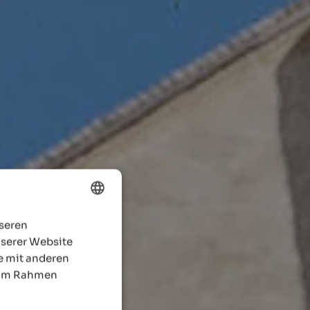
nseren
ENGLISH
nserer Website
GERMAN
e mit anderen
e im Rahmen