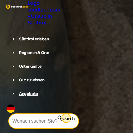
Logo
suedtirol.com
- Urlaub in
Südtirol
Südtirol erleben
Regionen & Orte
Unterkünfte
Gut zu wissen
Angebote
search