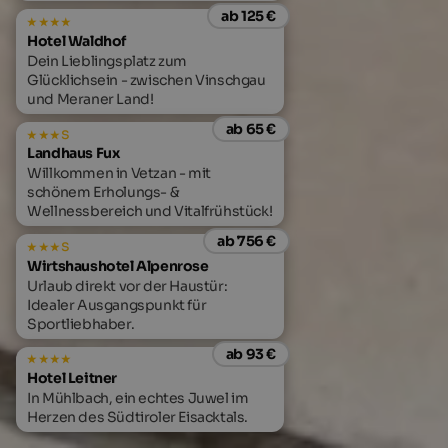
ab 125 €
Hotel Waldhof
Dein Lieblingsplatz zum
Glücklichsein - zwischen Vinschgau
und Meraner Land!
ab 65 €
s
Landhaus Fux
Willkommen in Vetzan - mit
schönem Erholungs- &
Wellnessbereich und Vitalfrühstück!
ab 756 €
s
Wirtshaushotel Alpenrose
Urlaub direkt vor der Haustür:
Idealer Ausgangspunkt für
Sportliebhaber.
ab 93 €
Hotel Leitner
In Mühlbach, ein echtes Juwel im
Herzen des Südtiroler Eisacktals.