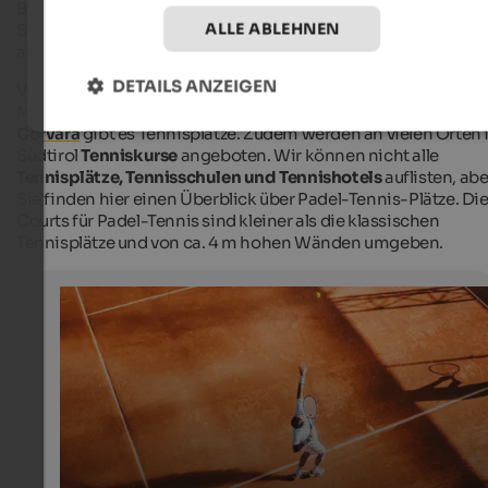
Beliebtheit. Padel-Tennis ist eine Kombination aus Tennis un
ALLE ABLEHNEN
Squash. Die
Trend-Sportart
wird normalerweise als
Doppel,
also mit 2 Zweier-Teams gespielt.
DETAILS ANZEIGEN
Von Sterzing bis Neumarkt, vom Passeiertal bis Terenten, vo
Mals bis Kastelruth, vom Sarntal bis ins Ahrntal, von Toblach 
Corvara
gibt es Tennisplätze. Zudem werden an vielen Orten 
Südtirol
Tenniskurse
angeboten. Wir können nicht alle
Tennisplätze, Tennisschulen und Tennishotels
auflisten, abe
Sie finden hier einen Überblick über Padel-Tennis-Plätze. Di
Courts für Padel-Tennis sind kleiner als die klassischen
Tennisplätze und von ca. 4 m hohen Wänden umgeben.
Tennis und Padel-Tennis
Beim Aufschlag im Tennis ist höchste Konzentration a
Unsplash - Moises Alex