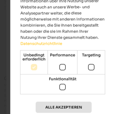
Informationen über Ihre Nutzung unserer
Tennishallen erlauben zudem das wetterunabhäng
Website auch an unsere Werbe- und
Tennisspielen.
Analysepartner weiter, die diese
möglicherweise mit anderen Informationen
kombinieren, die Sie ihnen bereitgestellt
Hotels in Südtirol
haben oder die sie im Rahmen Ihrer
Nutzung ihrer Dienste gesammelt haben.
Datenschutzrichtlinie
Ferienwohnungen in Südtirol
Unbedingt
Performance
Targeting
erforderlich
Große Auswahl an Tennisplätzen
Funktionalität
Momentan boomt der Tennissport in Südtirol und in ganz
Italien. Das hat zwei Gründe: Einerseits stammt der junge
Shooting-Star
Jannik Sinner
aus Sexten im Südtiroler
Hochpustertal und hat einen Tennis-Hype in seinem
Heimatland ausgelöst. Andererseits erfreut sich
Padel Tenni
ALLE AKZEPTIEREN
(auch Paddle-Tennis oder Pádel genannt) immer größerer