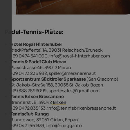
Padel-Tennis-Plätze:
Hotel Royal Hinterhuber
Ried/Pfaffental 1A, 39031 Reischach/Bruneck
+39 0474 541 000, info@royal-hinterhuber.com
Tennis & Padel Club Meran
Piavestrasse 46, 39012 Meran
+39 0473 236 982, spiller@meranarena.it
Sportzentrum Südtiroler Sparkasse
(San Giacomo)
St. Jakob-Straße 158, 39055 St. Jakob, Bozen
+39 388 7893099, sportesalus@gmail.com
Tennis Brixen Bressanone
Brennerstr. 8, 39042
Brixen
+39 0472 835 133, info@tennisbrixenbressanone.it
Tennisclub Rungg
Riunggweg, 39057 Girlan, Eppan
+39 0471 661339, info@rungg.info