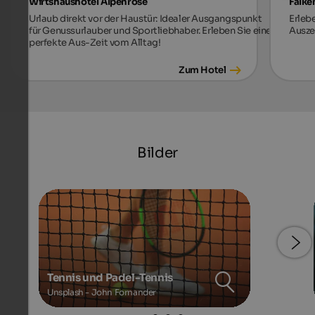
Wirtshaushotel Alpenrose
Falke
Urlaub direkt vor der Haustür: Idealer Ausgangspunkt
Erleb
für Genussurlauber und Sportliebhaber. Erleben Sie eine
Auszei
perfekte Aus-Zeit vom Alltag!
Zum Hotel
Bilder
Tennis und Padel-Tennis
Unsplash - John Fornander