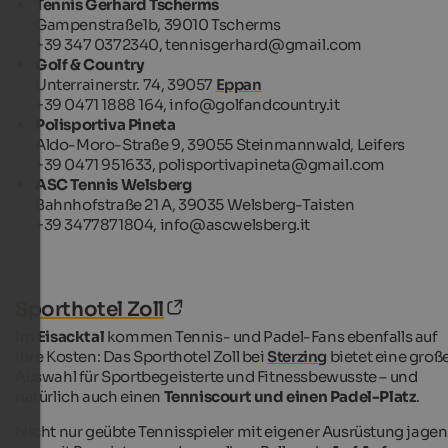
Tennis Gerhard Tscherms
Gampenstraße1b, 39010 Tscherms
+39 347 0372340, tennisgerhard@gmail.com
Golf & Country
Unterrainerstr. 74, 39057
Eppan
+39 0471 1888 164, info@golfandcountry.it
Polisportiva Pineta
Aldo-Moro-Straße 9, 39055 Steinmannwald, Leifers
+39 0471 951633, polisportivapineta@gmail.com
ASC Tennis Welsberg
Bahnhofstraße 21 A, 39035 Welsberg-Taisten
+39 3477871804, info@ascwelsberg.it
Sporthotel Zoll
Im
Eisacktal
kommen Tennis- und Padel-Fans ebenfalls auf
ihre Kosten: Das Sporthotel Zoll bei
Sterzing
bietet eine groß
Auswahl für Sportbegeisterte und Fitnessbewusste – und
natürlich auch einen
Tenniscourt und einen Padel-Platz
.
Nicht nur geübte Tennisspieler mit eigener Ausrüstung jagen