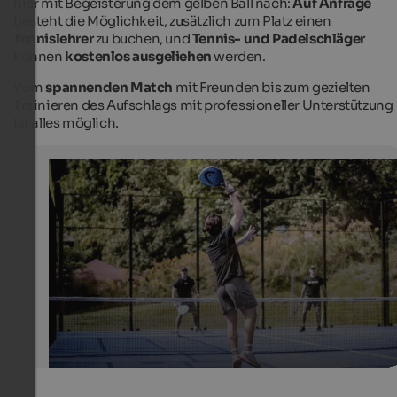
hier mit Begeisterung dem gelben Ball nach:
Auf Anfrage
besteht die Möglichkeit, zusätzlich zum Platz einen
Tennislehrer
zu buchen, und
Tennis- und Padelschläger
können
kostenlos ausgeliehen
werden.
Vom
spannenden Match
mit Freunden bis zum gezielten
Trainieren des Aufschlags mit professioneller Unterstützung
ist alles möglich.
Padel-Platz Sporthotel Zoll
Das Sporthotel Zoll bei Sterzing bietet einen Tennisplat
einen Padel-Platz.
Sporthotel Zoll - Fabian Schaiter