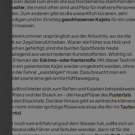
gehören dabei zum einen die aus Nordamerika stammenden
Kanadier
, die meist offen sind und Platz für mehrere Persone
bieten. Zum anderen gibt es die wesentlich kürzeren, sehr
wendigen und im Einstieg
geschlossenen Kajaks
für ein ode
zwei Insassen.
Letztere kommen ursprünglich aus der Antarktis, wo sie die
Inuit zur Jagd benutzt haben. Waren sie früher aus Holz und
Knochen gefertigt, sind die bunten Sportboote heute
vorwiegend aus verschiedenen Kunststoffarten. Wichtig ist
das Erlernen der
Eskimo- oder Kenterrolle
. Mit dieser Techni
kann ein gekentertes Kajak wieder umgedreht werden, ohne
dass der Fahrer „aussteigen“ muss. Dazu braucht man ein
Paddel sowie eine gekonnte Hüftbewegung.
In Südtirol bieten sich zum Raften und Kajaken beispielsweis
die Rienz und der Eisack an - die Hauptflüsse des
Pustertals
und des Eisacktals. Darüber hinaus gibt es zahlreiche kleinere
aber nicht minder spritzige Flüsse wie etwa die Ahr im
Taufer
Ahrntal
.
Wer noch keine Erfahrung auf dem Wasser hat, sollte sich an
professionelle Führer und Schulen wenden, dann ist für die