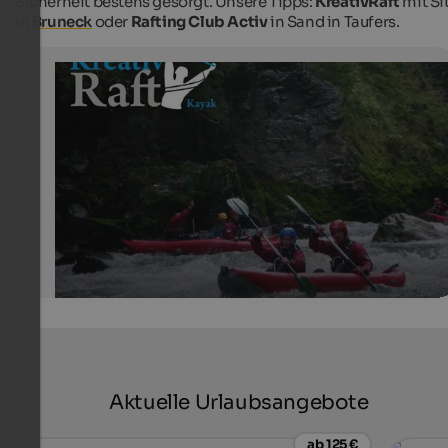
Sicherheit bestens gesorgt. Unsere Tipps:
KreativRaft
mit Si
in
Bruneck
oder
Rafting Club Activ
in Sand in Taufers.
Kreativ Rafting und Kajak
Wildwasserfahrten, Rafting-Touren, Kajak- oder Kanuf
in Südtirol gibt es zahlreiche Flüsse für Wasserratten die
Abenteuer aus sind.
Kreativraft / Rafting Pustertal
Aktuelle Urlaubsangebote
ab 125 €