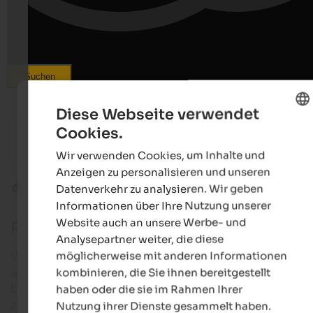
Suchen
Diese Webseite verwendet
ab 163 €
s
s
Cookies.
ENGLISH
VIKTORIA ALPINE HIDEAWAY
Falkenst
Wellnesshotel | Hafling bei Meran
20% auf 
Wir verwenden Cookies, um Inhalte und
GERMAN
Anzeigen zu personalisieren und unseren
Datenverkehr zu analysieren. Wir geben
Andere Sportarten
Rafting & Kajak
Informationen über Ihre Nutzung unserer
Website auch an unsere Werbe- und
Rafting, Kajak & Co.
Analysepartner weiter, die diese
Wer Abenteuer liebt und Wasser nicht scheut: Für
möglicherweise mit anderen Informationen
actionreiche Rafting-Touren, Kajak- und Kanufahrt
kombinieren, die Sie ihnen bereitgestellt
bieten die großen und kleinen Flüsse in Südtirol
haben oder die sie im Rahmen Ihrer
zahlreiche Möglichkeiten.
Nutzung ihrer Dienste gesammelt haben.