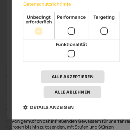
Datenschutzrichtlinie
Unbedingt
Performance
Targeting
erforderlich
Hotels in Südtirol
Funktionalität
Ferienwohnungen in Südtirol
Wildwasser bedeutet nicht zwangsläufig entfesselte und
furchteinflößende Naturgewalt. Spaß, Spannung und
ALLE AKZEPTIEREN
Nervenkitzel für die ganze
Familie
kommen aber dennoch
nicht zu kurz. Und das
wildromantische Naturerlebnis
auch
ALLE ABLEHNEN
nicht.
In den letzten Jahren haben sich auch in Südtirol zahlreiche
DETAILS ANZEIGEN
Rafting-Clubs und Kajakschulen
etabliert, schließlich biete
sich die heimischen Flüsse bestens für das nasse Vergnügen
an. Von gemütlich dahinfließenden Gewässern für unerfahre
Matrosen bis hin zu tosenden, mit Stufen und Stürzen