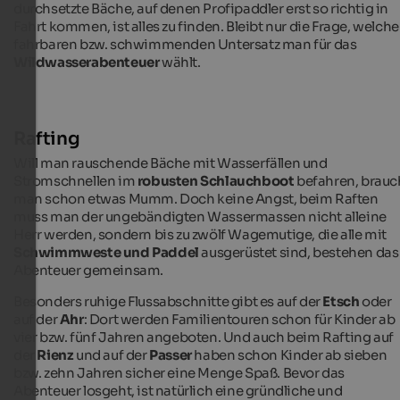
durchsetzte Bäche, auf denen Profipaddler erst so richtig in
Fahrt kommen, ist alles zu finden. Bleibt nur die Frage, welch
fahrbaren bzw. schwimmenden Untersatz man für das
Wildwasserabenteuer
wählt.
Rafting
Will man rauschende Bäche mit Wasserfällen und
Stromschnellen im
robusten Schlauchboot
befahren, brauc
man schon etwas Mumm. Doch keine Angst, beim Raften
muss man der ungebändigten Wassermassen nicht alleine
Herr werden, sondern bis zu zwölf Wagemutige, die alle mit
Schwimmweste und Paddel
ausgerüstet sind, bestehen das
Abenteuer gemeinsam.
Besonders ruhige Flussabschnitte gibt es auf der
Etsch
oder
auf der
Ahr
: Dort werden Familientouren schon für Kinder ab
vier bzw. fünf Jahren angeboten. Und auch beim Rafting auf
der
Rienz
und auf der
Passer
haben schon Kinder ab sieben
bzw. zehn Jahren sicher eine Menge Spaß. Bevor das
Abenteuer losgeht, ist natürlich eine gründliche und