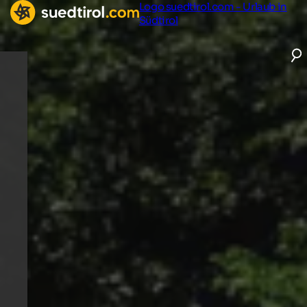
Logo suedtirol.com - Urlaub in
Südtirol