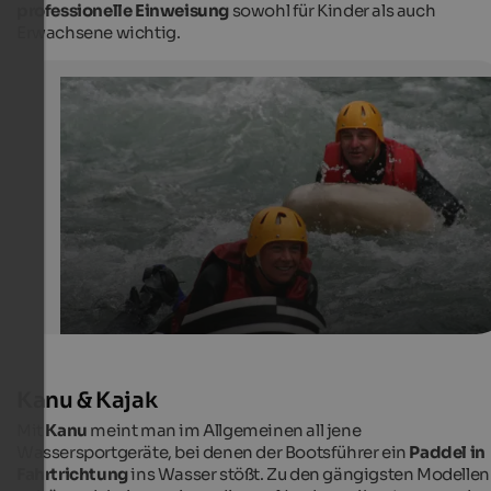
professionelle Einweisung
sowohl für Kinder als auch
Erwachsene wichtig.
Rafting Club Activ
Eine bunte Palette aufregender Natur-Sport-Program
Rafting Club Activ
Kanu & Kajak
Mit
Kanu
meint man im Allgemeinen all jene
Wassersportgeräte, bei denen der Bootsführer ein
Paddel in
Fahrtrichtung
ins Wasser stößt. Zu den gängigsten Modellen