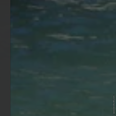
© KreativRaft Issing - www.kreativraft.com