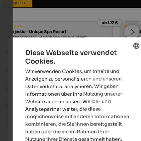
Suchen
ab 122 €
s
Majestic – Unique Spa Resort
Alpwell
Wellnesshotel | Reischach am Kronplatz
Wellness
Diese Webseite verwendet
Reiturlaub Südtirol
Reiten im Vinschgau
Cookies.
ENGLISH
Reiten im Vinschgau
Wir verwenden Cookies, um Inhalte und
GERMAN
Anzeigen zu personalisieren und unseren
Der Vinschgau im Westen Südtirols ist ein beliebt
Datenverkehr zu analysieren. Wir geben
Revier für Reiter. Wer hier seinen Reiturlaub verbrin
Informationen über Ihre Nutzung unserer
kann sich nicht über familienfreundliche Reiterhöf
Website auch an unsere Werbe- und
und komfortable Hotels freuen, sondern auch über
Analysepartner weiter, die diese
eine einmalige Landschaft zwischen den
möglicherweise mit anderen Informationen
Gletscherriesen im Ortlergebiet und in den Ötztale
kombinieren, die Sie ihnen bereitgestellt
Alpen.
haben oder die sie im Rahmen Ihrer
Nutzung ihrer Dienste gesammelt haben.