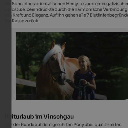
der Sohn eines orientalischen Hengstes und einer galizische
Landstute, beeindruckte durch die harmonische Verbindung
von Kraft und Eleganz. Auf ihn gehen alle 7 Blutlinienbegründ
der Rasse zurück.
Reiten in Südtirol
Große und kleine Pferdefreunde haben in Südtirol viele
Möglichkeiten ihrem liebsten Hobby nachzugehen und
die herrliche Naturlandschaft zu entdecken.
IDM Südtirol/Alessandro Trovati
Reiturlaub im Vinschgau
Von der Runde auf dem geführten Pony über qualifizierten