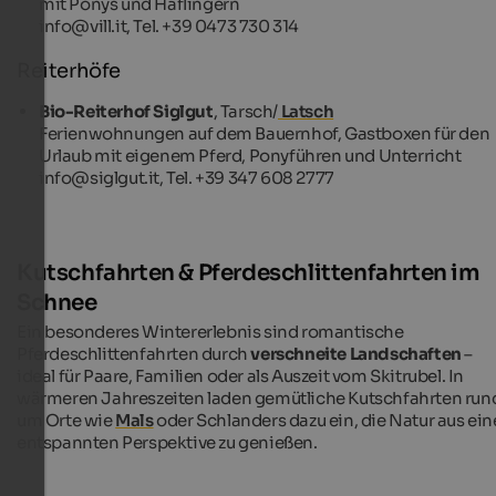
mit Ponys und Haflingern
info@vill.it, Tel. +39 0473 730 314
Reiterhöfe
Bio-Reiterhof Siglgut
, Tarsch/
Latsch
Ferienwohnungen auf dem Bauernhof, Gastboxen für den
Urlaub mit eigenem Pferd, Ponyführen und Unterricht
info@siglgut.it, Tel. +39 347 608 2777
Kutschfahrten & Pferdeschlittenfahrten im
Schnee
Ein besonderes Wintererlebnis sind romantische
Pferdeschlittenfahrten durch
verschneite Landschaften
–
ideal für Paare, Familien oder als Auszeit vom Skitrubel. In
wärmeren Jahreszeiten laden gemütliche Kutschfahrten run
um Orte wie
Mals
oder Schlanders dazu ein, die Natur aus ein
entspannten Perspektive zu genießen.