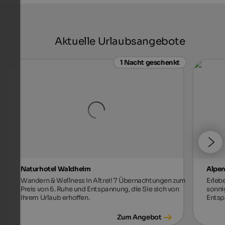
Aktuelle Urlaubsangebote
1 Nacht geschenkt
Naturhotel Waldheim
Alpen
Wandern & Wellness in Altrei! 7 Übernachtungen zum
Erleb
Preis von 6. Ruhe und Entspannung, die Sie sich von
sonni
Ihrem Urlaub erhoffen.
Entsp
Zum Angebot