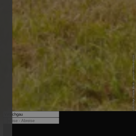
© IDM Südtirol-Alto Adige / Frieder Blickle - www.idm-suedtirol.com