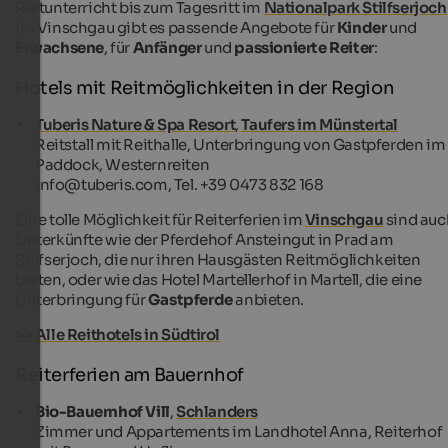
Reitunterricht bis zum Tagesritt im
Nationalpark Stilfserjoch
im Vinschgau gibt es passende Angebote für
Kinder
und
Erwachsene
, für
Anfänger
und
passionierte Reiter
:
Hotels mit Reitmöglichkeiten in der Region
Tuberis Nature & Spa Resort
,
Taufers im Münstertal
Reitstall mit Reithalle, Unterbringung von Gastpferden im
Paddock, Westernreiten
info@tuberis.com, Tel. +39 0473 832 168
Eine tolle Möglichkeit für Reiterferien im
Vinschgau
sind auc
Unterkünfte wie der Pferdehof Ansteingut in Prad am
Stilfserjoch, die nur ihren Hausgästen Reitmöglichkeiten
bieten, oder wie das Hotel Martellerhof in Martell, die eine
Unterbringung für
Gastpferde
anbieten.
>> Alle Reithotels in Südtirol
Reiterferien am Bauernhof
Bio-Bauernhof Vill
,
Schlanders
Zimmer und Appartements im Landhotel Anna, Reiterhof