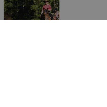
Wanderreiten
Hotels in Südtirol
Ferienwohnungen in Südtirol
Unterkünfte in Südtirol
Alle Reithotels in Südtirol
Urlaub auf dem Bauernhof
Pferdeschlittenfahrten
Skijöring
Familientipps