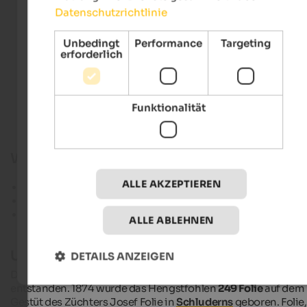
Datenschutzrichtlinie
Hotels im Vinschgau
Unbedingt
Performance
Targeting
erforderlich
Ferienwohnungen im Vinschgau
Funktionalität
Wofür ist dieses Reitgebiet bekannt?
ALLE AKZEPTIEREN
Ursprung der Haflinger-Pferde
Tagesritte im Nationalpark Stilfserjoch
Schönes Gebiet für Kutschfahrten im Sommer und
ALLE ABLEHNEN
Pferdeschlittenfahrten
im Winter
Ursprung der Haflinger
DETAILS ANZEIGEN
Die weltbekannte Pferderasse
Haflinger
ist im Vinschgau
entstanden. 1874 wurde das Hengstfohlen
249 Folie
auf dem
Gestüt des Züchters Josef Folie in
Schluderns
geboren. Folie,