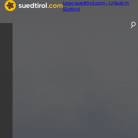
Logo suedtirol.com - Urlaub in
Südtirol