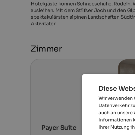
Hotelgäste können Schneeschuhe, Rodeln, W
ausleihen. Mit dem Stilfser Joch und den Gi
spektakulärsten alpinen Landschaften Südti
Aktivitäten.
Zimmer
Diese Webs
Wir verwenden C
Datenverkehr zu
auch an unsere 
Informationen k
Payer Suite
Ihrer Nutzung i