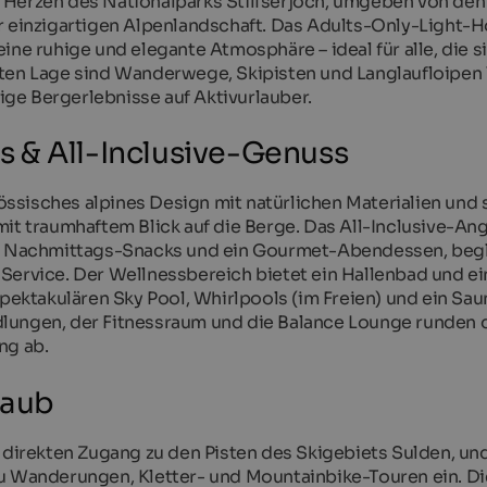
 Herzen des Nationalparks Stilfserjoch, umgeben von den
r einzigartigen Alpenlandschaft. Das Adults-Only-Light-Ho
ine ruhige und elegante Atmosphäre – ideal für alle, die si
ten Lage sind Wanderwege, Skipisten und Langlaufloipen 
tige Bergerlebnisse auf Aktivurlauber.
 & All-Inclusive-Genuss
ssisches alpines Design mit natürlichen Materialien und 
mit traumhaftem Blick auf die Berge. Das All-Inclusive-An
en, Nachmittags-Snacks und ein Gourmet-Abendessen, begl
vice. Der Wellnessbereich bietet ein Hallenbad und ei
spektakulären Sky Pool, Whirlpools (im Freien) und ein Sau
lungen, der Fitnessraum und die Balance Lounge runden 
ng ab.
laub
irekten Zugang zu den Pisten des Skigebiets Sulden, un
zu Wanderungen, Kletter- und Mountainbike-Touren ein. Di