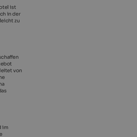
tel ist
ch in der
leicht zu
schaffen
gebot
eitet von
ne
na
das
d im
e