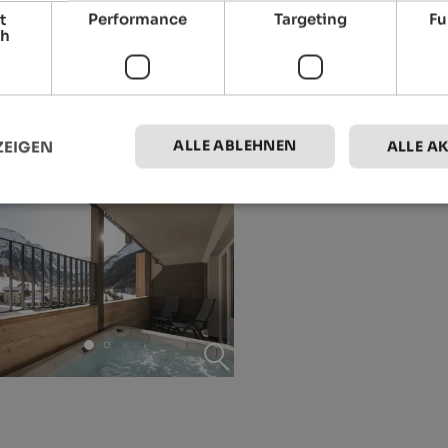
t
Performance
Targeting
Fu
ch
ALLE ABLEHNEN
ZEIGEN
ALLE A