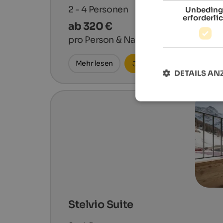
2 - 4
Personen
Unbeding
erforderli
ab 320 €
pro Person & Nacht
Mehr lesen
Jetzt anfragen
DETAILS AN
Stelvio Suite