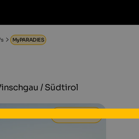
fs
MyPARADIES
Vinschgau / Südtirol
180 €
ab
pro Tag