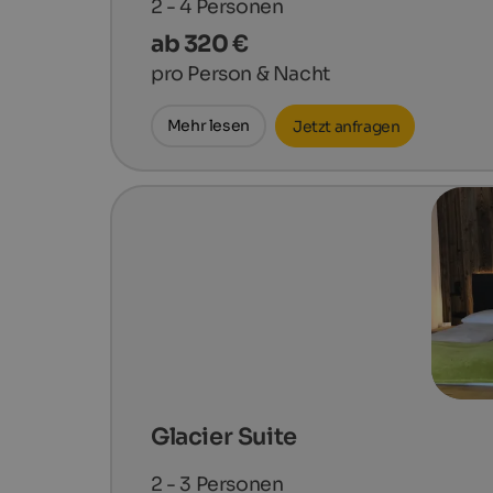
2 - 4
Personen
ab 320 €
pro Person & Nacht
Mehr lesen
Jetzt anfragen
Glacier Suite
2 - 3
Personen