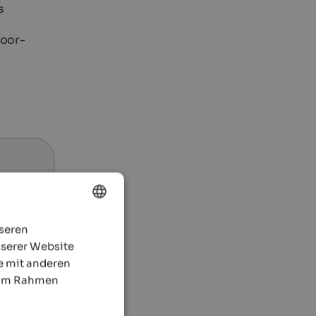
s
door-
nseren
ENGLISH
nserer Website
GERMAN
e mit anderen
e im Rahmen