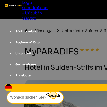
Logo
suedtirol.com
- Urlaub in
Südtirol
Vinschgau
Unterkünfte Sulden-Stil
Südtirol erleben
Regionen & Orte
MyPARADIES
Unterkünfte
Gut zu wissen
Hotel in Sulden-Stilfs im 
Angebote
search