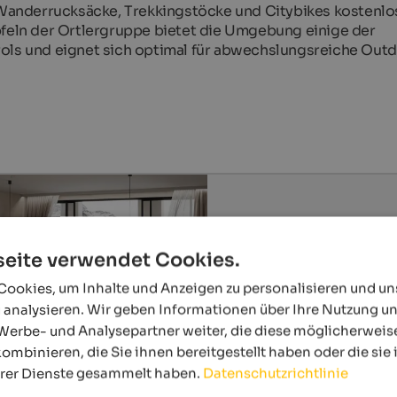
anderrucksäcke, Trekkingstöcke und Citybikes kostenlo
pfeln der Ortlergruppe bietet die Umgebung einige der
rols und eignet sich optimal für abwechslungsreiche Out
eite verwendet Cookies.
ookies, um Inhalte und Anzeigen zu personalisieren und u
 analysieren. Wir geben Informationen über Ihre Nutzung u
Werbe- und Analysepartner weiter, die diese möglicherweis
ombinieren, die Sie ihnen bereitgestellt haben oder die si
hrer Dienste gesammelt haben.
Datenschutzrichtlinie