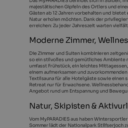
Das MyPARADIES befindet sich in Sulden, im
majestätischen Gipfeln des Ortlers und eine
Gästen ab 12 Jahren vorbehalten und bietet e
Natur erholen möchten. Dank der privilegier
erreichen: Zu jeder Jahreszeit warten vielfäl
Moderne Zimmer, Wellness
Die Zimmer und Suiten kombinieren zeitgenö
so ein stilvolles und gemütliches Ambiente 
umfasst Frühstück, ein leichtes Mittagess
einem aufmerksamen und zuvorkommenden Ser
Textilsauna für alle Hotelgäste sowie einen 
Retreat nur für Erwachsene. Wellnessbehand
Angebot rund um Entspannung und Bewegu
Natur, Skipisten & Aktivur
Vom MyPARADIES aus haben Wintersportler d
Sommer lädt der Nationalpark Stilfserjoch 