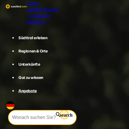
Logo
suedtirol.com
- Urlaub in
Südtirol
Südtirol erleben
Regionen & Orte
Unterkünfte
Gut zu wissen
Angebote
search