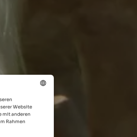
nseren
ENGLISH
nserer Website
GERMAN
e mit anderen
e im Rahmen