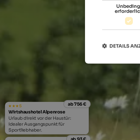
Unbeding
erforderli
DETAILS AN
ab 756 €
s
Wirtshaushotel Alpenrose
Urlaub direkt vor der Haustür:
Idealer Ausgangspunkt für
Sportliebhaber.
ab 93 €