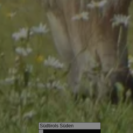
Hotel Tenz
Genießen Sie einen 360-Grad
das Etschtal, die umliegend
und Dörfer.