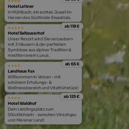
Hotel Leitner
In Mühlbach, ein echtes Juwel im
Herzen des Südtiroler Eisacktals.
ab 118 €
s
Hotel Saltauserhof
Unser Resort wird Sie verzaubern
mit 3 Häusern & der perfekten
Symbiose aus alpiner Tradition &
mediterranem Luxus.
ab 65 €
s
Landhaus Fux
Willkommen in Vetzan - mit
schönem Erholungs- &
Wellnessbereich und Vitalfrühstück!
ab 125 €
Hotel Waldhof
Dein Lieblingsplatz zum
Glücklichsein - zwischen Vinschgau
und Meraner Land!