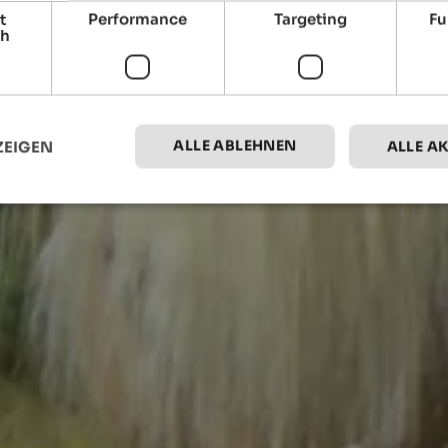
t
Performance
Targeting
Fu
ch
ALLE ABLEHNEN
ZEIGEN
ALLE A