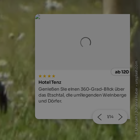
© Unsplash / Johanna Huber - unsplash.com
ab 120 €
ab 163
s
VIKTORIA ALPINE HIDEAWAY
-Blick über
Genießen Sie Ihre Pause im einzigartigen
en Weinberge
waldSPA auf über 6000m²!
2/14