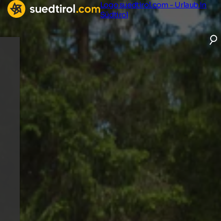
Logo suedtirol.com - Urlaub in
Südtirol