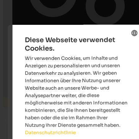
Diese Webseite verwendet
Cookies.
ENGLISH
Wir verwenden Cookies, um Inhalte und
GERMAN
Anzeigen zu personalisieren und unseren
Datenverkehr zu analysieren. Wir geben
Informationen über Ihre Nutzung unserer
Website auch an unsere Werbe- und
Analysepartner weiter, die diese
Suchen
möglicherweise mit anderen Informationen
kombinieren, die Sie ihnen bereitgestellt
haben oder die sie im Rahmen Ihrer
ab 125 €
Nutzung ihrer Dienste gesammelt haben.
Hotel Waldhof
Quellen
Datenschutzrichtlinie
Vitalpina Hotel | Rabland bei Meran
Sport- &