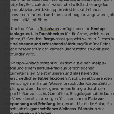
Prinzip der „Reizreaktion“, wodurch die Selbstheilung des
Körpers aktiviert wird. Kneippen wirkt bei zahlreichen
Beschwerden lindernd und kann, vorbeugend angewandt, di
Lebensqualität erhöhen.
Der Kneipp-Pfad in
Reischach
verfügt über eine
Kneipp-
Tretanlage
und ein
Tauchbecken
für die Arme, welche von
frischem, fließendem
Bergwasser
gespeist werden. Dieses h
eine
belebende und erfrischende Wirkung
für müde Beine,
welche besonders in der warmen Jahreszeit als wohltuend
empfunden wird.
Die Kneipp-Anlage besteht außerdem aus einer
Kneipp-
Stiege
und einem
Barfuß-Pfad
aus verschiedenen
Naturmaterialien. Sie stimulieren und
massieren
die
unterschiedlichen
Fußreflexzonen
. Nach den aktivierenden
Anwendungen im kalten Wasser braucht der Körper Zeit für
Erholung und um die neu gewonnene Energie durch den
Körper fließen zu lassen. Gemütliche Sitzgelegenheiten lade
zum Verweilen ein und sorgen für ausreichend
Platz zur
Entspannung und Erholung
. Insgesamt bietet die Anlage in
Reischach ein
ganzheitliches Wellness-Erlebnis
in der
herrlich
frischen Waldluft
.