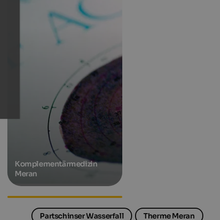
Komplementärmedizin
Meran
Wellnesshotels in Südtirol
Partschinser Wasserfall
Therme Meran