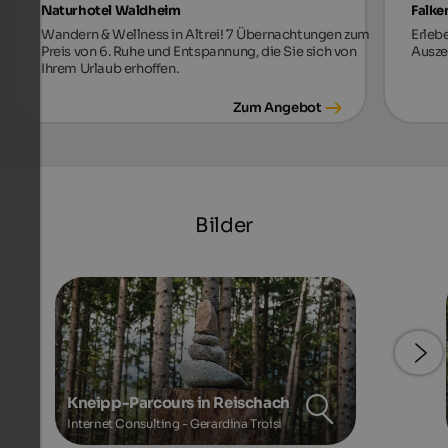
Naturhotel Waldheim
Falke
Wandern & Wellness in Altrei! 7 Übernachtungen zum
Erleb
Preis von 6. Ruhe und Entspannung, die Sie sich von
Auszei
Ihrem Urlaub erhoffen.
Zum Angebot
Bilder
Kneipp-Parcours in Reischach
Internet Consulting - Gerardina Troisi