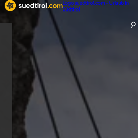
Logo suedtirol.com - Urlaub in
Südtirol