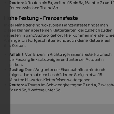
Routen
: 4 Routen bis 5a, weitere 13 bis 6a, 16 unter 7a und 
Touren zwischen 7b und 8b.
Hohe Festung - Franzensfeste
In der Nähe der eindrucksvollen Franzensfeste findet man
diesen kleinen aber feinen Klettergarten, der zugleich zu den
neuesten in ganz Südtirol gehört. Hier kommen in erster Lini
Anfänger bis Fortgeschrittene und auch kleine Kletterer auf
ihre Kosten.
Anfahrt
: Von Brixen in Richtung Franzensfeste, kurz nach
der Festung links abzweigen und unter der Autobahn
parken.
Zustieg
: Dem Weg unter der Eisenbahnlinie hindurch
folgen, dann auf dem beschilderten Steig in etwa 15
Minuten bis zu den Kletterfelsen weitergehen.
Routen
: 4 Touren im Schwierigkeitsgrad 3 und 4, 7 zwisc
5a und 5c, 8 weitere unter 6c.