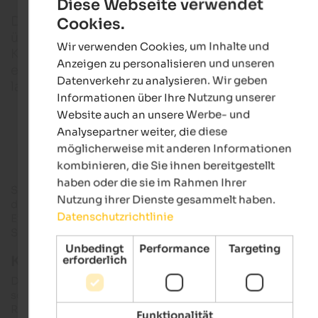
Diese Webseite verwendet
Dem Vergleich mit den Dolomiten als nahezu
Cookies.
ENGLISH
übermächtigem Nachbarn kann das Eisacktal im
Wir verwenden Cookies, um Inhalte und
GERMAN
Klettersinn kaum standhalten. Trotzdem gibt es hie
Anzeigen zu personalisieren und unseren
einige interessante Klettergebiete mit einer
Datenverkehr zu analysieren. Wir geben
langjährigen Geschichte.
Informationen über Ihre Nutzung unserer
Website auch an unsere Werbe- und
Wanderhotels in Südtirol
Analysepartner weiter, die diese
möglicherweise mit anderen Informationen
kombinieren, die Sie ihnen bereitgestellt
haben oder die sie im Rahmen Ihrer
So zählt beispielsweise der Klettergarten Mahr bei
Brixen
zu
Nutzung ihrer Dienste gesammelt haben.
den ältesten im Tal. Die vier wichtigsten Klettergärten im
Datenschutzrichtlinie
Eisacktal und seiner unmittelbaren Umgebung stellen wir
Sportkletterern hier vor.
Unbedingt
Performance
Targeting
Kleine Rotwand - Karersee
erforderlich
Dieser Klettergarten mit fünf Sektoren zeichnet sich durch
seine landschaftlich einmalige Lage unterhalb der Rotwand 
Rosengartengebiet aus. Geübte Klettermaxe können sich hie
Funktionalität