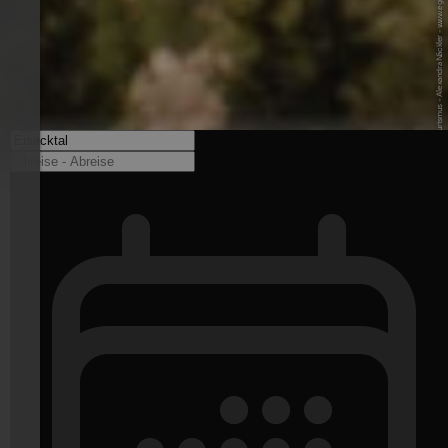
© Eggental Tourismus - Alexandra Näckler - www.eggental.com