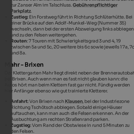
zur Zanser Alm im Talschluss.
Gebührenpflichtiger
Parkplatz
.
Zustieg
: Ein Forstweg führt in Richtung Schlüterhütte. Bei
einer Brücke auf den Adolf-Munkel-Weg (Nummer 35)
wechseln, dann bei der ersten Abzweigung links abbiege
und zu den Felsen weitergehen.
Routen
: 7 Touren mit Schwierigkeitsgrad 3 und 4, 19
zwischen 5a und 5c, 20 weitere bis 6c sowie jeweils 1 7a, 7
und 8a.
Mahr - Brixen
Der Klettergarten Mahr liegt direkt neben der Brennerautoba
bei Brixen. Auch wenn man es fast nicht glauben kann: die
Autos hört man beim Klettern fast gar nicht. Fündig werden
hier Anfänger ebenso wie gut trainierte Kletterer.
Anfahrt
: Von Brixen nach
Klausen
, bei der Industriezone
Richtung Tschötsch abbiegen. Sobald einige Häuser
auftauchen, kann man auch die Felsen erkennen. An der
Ausbuchtung am rechten Straßenrand parken.
Zugstieg
: Vom Rand der Obstwiese in rund 5 Minuten zu
den Felsen.