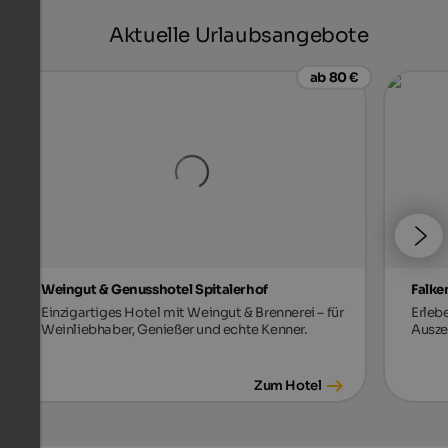
Aktuelle Urlaubsangebote
ab 80 €
Weingut & Genusshotel Spitalerhof
Falke
Einzigartiges Hotel mit Weingut & Brennerei – für
Erleb
Weinliebhaber, Genießer und echte Kenner.
Auszei
Zum Hotel