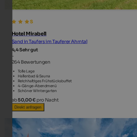
Hotel Mirabell
Sand in Taufers im Tauferer Ahrntal
4,4
Sehr gut
-
264 Bewertungen
Tolle Lage
Hallenbad & Sauna
Reichhaltiges Frühstücksbuffet
4-Gänge-Abendmenü
Schöner Wintergarten
ab
50,00 €
pro Nacht
Direkt anfragen