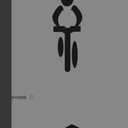
BikeHotels