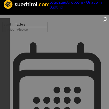
Logo suedtirol.com - Urlaub in
Südtirol