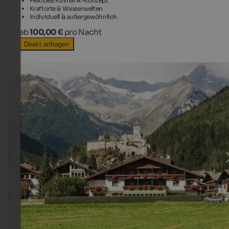
Flexibles Kulinarik-Konzept
Kraftorte & Wasserwelten
Individuell & außergewöhnlich
ab
100,00 €
pro Nacht
Direkt anfragen