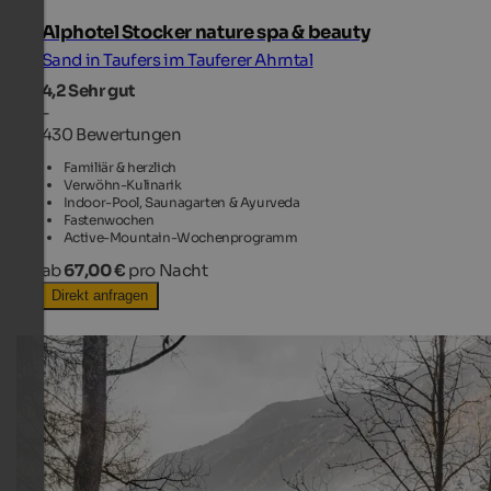
Alphotel Stocker nature spa & beauty
Sand in Taufers im Tauferer Ahrntal
4,2
Sehr gut
-
430 Bewertungen
Familiär & herzlich
Verwöhn-Kulinarik
Indoor-Pool, Saunagarten & Ayurveda
Fastenwochen
Active-Mountain-Wochenprogramm
ab
67,00 €
pro Nacht
Direkt anfragen