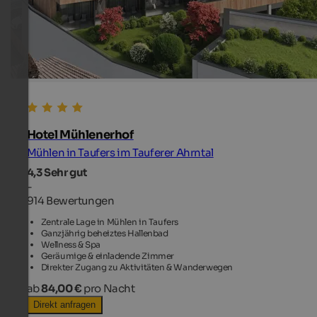
Hotel Mühlenerhof
Mühlen in Taufers im Tauferer Ahrntal
4,3
Sehr gut
-
914 Bewertungen
Zentrale Lage in Mühlen in Taufers
Ganzjährig beheiztes Hallenbad
Wellness & Spa
Geräumige & einladende Zimmer
Direkter Zugang zu Aktivitäten & Wanderwegen
ab
84,00 €
pro Nacht
Direkt anfragen