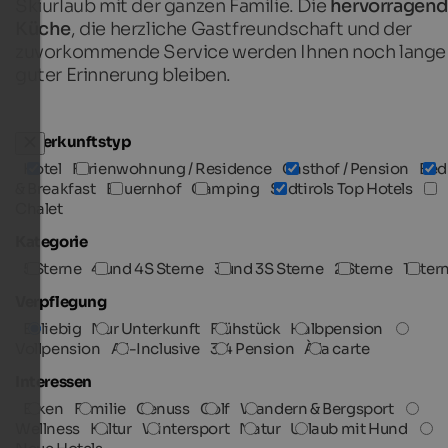
Skiurlaub mit der ganzen Familie. Die
hervorragen
Küche
, die herzliche Gastfreundschaft und der
zuvorkommende Service werden Ihnen noch lange 
guter Erinnerung bleiben.
Unterkunftstyp
Hotel
Ferienwohnung / Residence
Gasthof / Pension
Bed
& Breakfast
Bauernhof
Camping
Südtirols Top Hotels
Chalet
Kategorie
5 Sterne
4 und 4S Sterne
3 und 3S Sterne
2 Sterne
1 Ster
Verpflegung
Beliebig
Nur Unterkunft
Frühstück
Halbpension
Vollpension
All-Inclusive
3/4 Pension
À la carte
Interessen
Biken
Familie
Genuss
Golf
Wandern & Bergsport
Wellness
Kultur
Wintersport
Natur
Urlaub mit Hund