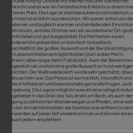
Ich habe Anfang Oktober mit meiner Frau drei Nächte hier 
verbracht und es war ein fantastisches Erlebnis zu einem meh
als fairen Preis. Die Lage ist atemberaubend und malerisch, u
das Hotel ist wirklich wunderschön. Wir waren sofort von der
modernen und zugleich warmen und einladenden Einrichtun
beeindruckt, und das Zimmer war ein wunderbarer Ort: groß,
komfortabel und gut ausgestattet. Die Mahlzeiten waren 
wunderschön präsentiert und einfach fantastisch, 
einschließlich der großen Auswahl und der Berücksichtigung
von Lebensmittelunverträglichkeiten (zum ersten Mal in 
meinem Leben sogar beim Frühstück!). Auch der Barservice w
ausgezeichnet und bot eine große Auswahl an hochwertigen
Gerichten. Der Wellnessbereich wurde sehr geschätzt, obwoh
er etwas klein war. Das Personal war herzlich, freundlich und 
äußerst hilfsbereit und beantwortete gerne alle Fragen, auch 
Umgebung. Die Lage ermöglicht sowohl eine ruhige Erholung
eingebettet in das Grün des Tals direkt am Bach, als auch den
Zugang zu zahlreichen Wanderwegen und Pfaden, ohne weit
von den Annehmlichkeiten der Nachbarorte entfernt zu sein.
Wir werden auf jeden Fall wiederkommen und können einen
Besuch jedem empfehlen!