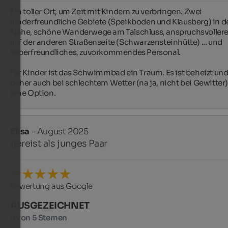
Ein toller Ort, um Zeit mit Kindern zu verbringen. Zwei 
kinderfreundliche Gebiete (Speikboden und Klausberg) in de
Nähe, schöne Wanderwege am Talschluss, anspruchsvollere
auf der anderen Straßenseite (Schwarzensteinhütte) ... und 
superfreundliches, zuvorkommendes Personal.

Für Kinder ist das Schwimmbad ein Traum. Es ist beheizt und
daher auch bei schlechtem Wetter (na ja, nicht bei Gewitter)
eine Option.
Elisa
- August 2025
gereist als junges Paar
Bewertung aus Google
AUSGEZEICHNET
5 von 5 Sternen