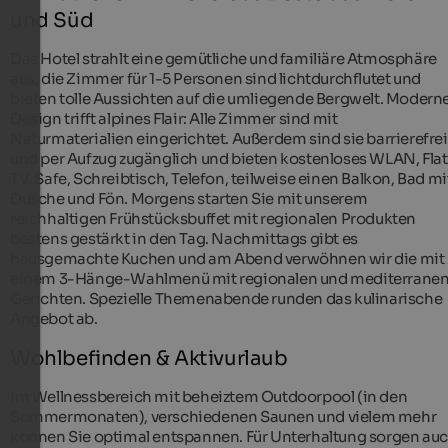
und Süd
Das Hotel strahlt eine gemütliche und familiäre Atmosphäre
aus, die Zimmer für 1-5 Personen sind lichtdurchflutet und
bieten tolle Aussichten auf die umliegende Bergwelt. Modern
Design trifft alpines Flair: Alle Zimmer sind mit
Naturmaterialien eingerichtet. Außerdem sind sie barrierefrei
und per Aufzug zugänglich und bieten kostenloses WLAN, Flat
TV, Safe, Schreibtisch, Telefon, teilweise einen Balkon, Bad mi
Dusche und Fön. Morgens starten Sie mit unserem
reichhaltigen Frühstücksbuffet mit regionalen Produkten
bestens gestärkt in den Tag. Nachmittags gibt es
hausgemachte Kuchen und am Abend verwöhnen wir die mit
einem 3-Hänge-Wahlmenü mit regionalen und mediterrane
Gerichten. Spezielle Themenabende runden das kulinarische
Angebot ab.
Wohlbefinden & Aktivurlaub
Im Wellnessbereich mit beheiztem Outdoorpool (in den
Sommermonaten), verschiedenen Saunen und vielem mehr
können Sie optimal entspannen. Für Unterhaltung sorgen au