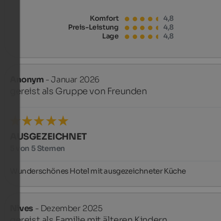
Komfort
4,8
Preis-Leistung
4,8
Lage
4,8
Anonym
- Januar 2026
gereist als Gruppe von Freunden
AUSGEZEICHNET
5 von 5 Sternen
Wunderschönes Hotel mit ausgezeichneter Küche
Nives
- Dezember 2025
gereist als Familie mit älteren Kindern