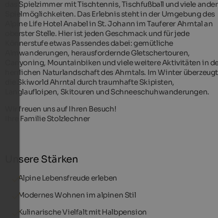
das Spielzimmer mit Tischtennis, Tischfußball und viele ande
Spielmöglichkeiten. Das Erlebnis steht in der Umgebung des
Alpine Life Hotel Anabel in St. Johann im Tauferer Ahrntal an
oberster Stelle. Hier ist jeden Geschmack und für jede
Könnerstufe etwas Passendes dabei: gemütliche
Almwanderungen, herausfordernde Gletschertouren,
Canyoning, Mountainbiken und viele weitere Aktivitäten in d
herrlichen Naturlandschaft des Ahrntals. Im Winter überzeug
die Skiworld Ahrntal durch traumhafte Skipisten,
Langlaufloipen, Skitouren und Schneeschuhwanderungen.
Wir freuen uns auf Ihren Besuch!
Ihre Familie Stolzlechner
Unsere Stärken
Alpine Lebensfreude erleben
Modernes Wohnen im alpinen Stil
Kulinarische Vielfalt mit Halbpension