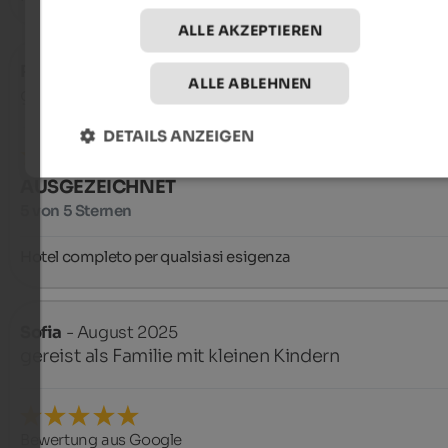
ALLE AKZEPTIEREN
Roberto
- August 2025
ALLE ABLEHNEN
gereist als Älteres Paar
DETAILS ANZEIGEN
AUSGEZEICHNET
5 von 5 Sternen
Hotel completo per qualsiasi esigenza
Sofia
- August 2025
gereist als Familie mit kleinen Kindern
Bewertung aus Google