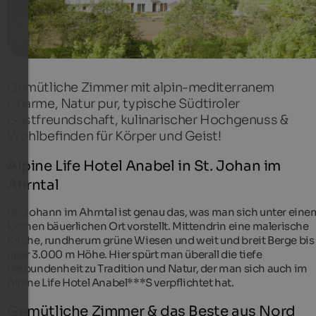
Gemütliche Zimmer mit alpin-mediterranem
Charme, Natur pur, typische Südtiroler
Gastfreundschaft, kulinarischer Hochgenuss &
Wohlbefinden für Körper und Geist!
Alpine Life Hotel Anabel in St. Johan im
Ahrntal
St. Johann im Ahrntal ist genau das, was man sich unter eine
kleinen bäuerlichen Ort vorstellt. Mittendrin eine malerische
Kirche, rundherum grüne Wiesen und weit und breit Berge bis
über 3.000 m Höhe. Hier spürt man überall die tiefe
Verbundenheit zu Tradition und Natur, der man sich auch im
Alpine Life Hotel Anabel***S verpflichtet hat.
Gemütliche Zimmer & das Beste aus Nord