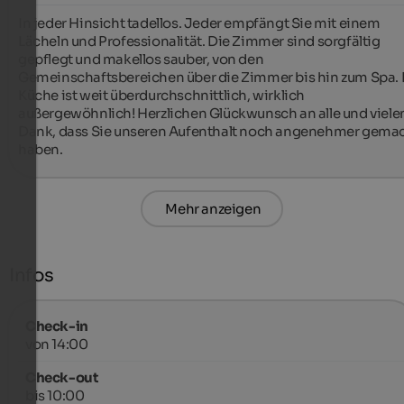
In jeder Hinsicht tadellos. Jeder empfängt Sie mit einem 
Lächeln und Professionalität. Die Zimmer sind sorgfältig 
gepflegt und makellos sauber, von den 
Gemeinschaftsbereichen über die Zimmer bis hin zum Spa. D
Küche ist weit überdurchschnittlich, wirklich 
außergewöhnlich! Herzlichen Glückwunsch an alle und vielen
Dank, dass Sie unseren Aufenthalt noch angenehmer gemac
haben.
Mehr anzeigen
Infos
Check-in
von 14:00
Check-out
bis 10:00