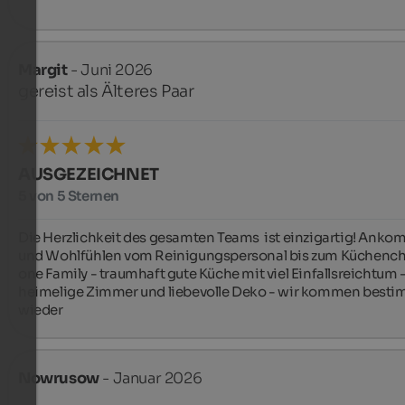
Margit
- Juni 2026
gereist als Älteres Paar
AUSGEZEICHNET
5 von 5 Sternen
Die Herzlichkeit des gesamten Teams  ist einzigartig! Anko
und Wohlfühlen vom Reinigungspersonal bis zum Küchenche
one Family - traumhaft gute Küche mit viel Einfallsreichtum -
heimelige Zimmer und liebevolle Deko - wir kommen besti
wieder
Nowrusow
- Januar 2026