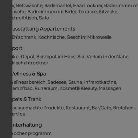
TV, Bettwäsche, Bademantel, Haartrockner, Badezimmer m
Dusche, Badezimmer mit Bidet, Terrasse, Sitzecke,
Schreibtisch, Safe
Ausstattung Appartements
Kühlschrank, Kochnische, Geschirr, Mikrowelle
Sport
Bike-Depot, Skidepot im Haus, Ski-Verleih in der Nähe,
Skischuhtrockner
Wellness & Spa
Wellnessbereich, Badesee, Sauna, Infrarotkabine,
Dampfbad, Ruheraum, Kosmetik/Beauty, Massagen
Speis & Trank
Hausgemachte Produkte, Restaurant, Bar/Café, Brötchen-
Service
Unterhaltung
Wochenprogramm