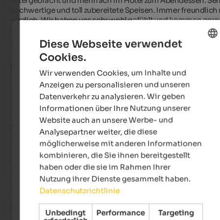
untergebracht und mehrfach im Hotel zum Abendessen. Sehr
hochwertige und toll zubereitete Speisen. Immer freundlich 
herzlich. Wir haben uns sehr wohl gefühlt und kommen gerne
wieder. Sehr zu empfehlen!
Diese Webseite verwendet
Cookies.
ENGLISH
Peter
- September 2025
Wir verwenden Cookies, um Inhalte und
GERMAN
Anzeigen zu personalisieren und unseren
Datenverkehr zu analysieren. Wir geben
Bewertung aus Google
Informationen über Ihre Nutzung unserer
Website auch an unsere Werbe- und
AUSGEZEICHNET
Analysepartner weiter, die diese
5 von 5 Sternen
möglicherweise mit anderen Informationen
kombinieren, die Sie ihnen bereitgestellt
Ja für alle die einen schönen Urlaub verbringen wollen.  
haben oder die sie im Rahmen Ihrer
Radfahren  Wandern.
Nutzung ihrer Dienste gesammelt haben.
Datenschutzrichtlinie
Amilcare
- August 2025
Unbedingt
Performance
Targeting
gereist als Familie mit kleinen Kindern