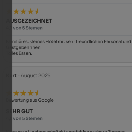
AUSGEZEICHNET
4,7 von 5 Sternen
Familiäres, kleines Hotel mit sehr freundlichen Personal und 
Gastgeberinnen.

Tolles Essen.
Kurt
- August 2025
Bewertung aus Google
SEHR GUT
4,2 von 5 Sternen
Kann man Uneingeschränkt empfehlen saubere Zimmer 