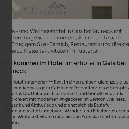
Aktiv- und Wellnesshotel in Gais bei Bruneck mit
breitem Angebot an Zimmern, Suiten und Apartmen
großzügigem Spa-Bereich, Restaurants und direkte
Nähe zu Freizeitaktivitäten im Pustertal.
Willkommen im Hotel Innerhofer in Gais bei
Bruneck
Das Hotel Innerhofer*** liegt in einer ruhigen, gleichzeitig gu
angebundenen Lage in Gais in der Dolomitenregion Kronplat
Pustertal. Die Unterkunft kombiniert traditionelle Südtiroler
Gastlichkeit mit modernen Angeboten im Bereich Wellness,
Kulinarik und Aktivurlaub und eignet sich als Basis für
Erkundungen der Umgebung, Wander- und Biketouren eben
wie für Winteraktivitäten rund um den Kronplatz und im Taufe
Ahrntal.