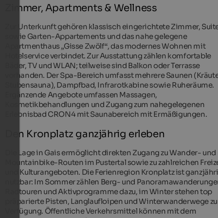
Zimmer, Apartments & Wellness
Zur Unterkunft gehören klassisch eingerichtete Zimmer, Suit
sowie Garten-Appartements und das nahe gelegene
Apartmenthaus „Gisse Zwölf“, das modernes Wohnen mit
Hotelservice verbindet. Zur Ausstattung zählen komfortable
Bäder, TV und WLAN; teilweise sind Balkon oder Terrasse
vorhanden. Der Spa-Bereich umfasst mehrere Saunen (Kräute
Stubensauna), Dampfbad, Infrarotkabine sowie Ruheräume.
Ergänzende Angebote umfassen Massagen,
Kosmetikbehandlungen und Zugang zum nahegelegenen
Erlebnisbad CRON4 mit Saunabereich mit Ermäßigungen.
Den Kronplatz ganzjährig erleben
Die Lage in Gais ermöglicht direkten Zugang zu Wander- und
Mountainbike-Routen im Pustertal sowie zu zahlreichen Freiz
und Kulturangeboten. Die Ferienregion Kronplatz ist ganzjähr
nutzbar: Im Sommer zählen Berg- und Panoramawanderunge
Radtouren und Aktivprogramme dazu, im Winter stehen top
präparierte Pisten, Langlaufloipen und Winterwanderwege zu
Verfügung. Öffentliche Verkehrsmittel können mit dem