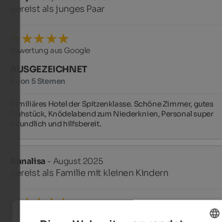
gereist als junges Paar
Bewertung aus Google
AUSGEZEICHNET
5 von 5 Sternen
Familiäres Hotel der Spitzenklasse. Schöne Zimmer, gutes 
Frühstück, Knödelabend zum Niederknien, Personal super 
freundlich und hilfsbereit.
Annalisa
- August 2025
gereist als Familie mit kleinen Kindern
Bewertung aus Google