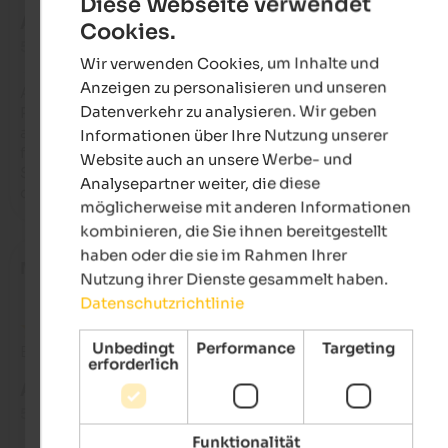
Diese Webseite verwendet
AUSGEZEICHNET
Cookies.
ENGLISH
5 von 5 Sternen
Wir verwenden Cookies, um Inhalte und
GERMAN
Anzeigen zu personalisieren und unseren
Ausgezeichnete Gastfreundschaft und äußerst freundliches 
Datenverkehr zu analysieren. Wir geben
Personal. Das Zimmer war makellos und bot einen 
atemberaubenden Blick auf das Tal. Die Gegend ist wirklich 
Informationen über Ihre Nutzung unserer
friedlich, umgeben von bezaubernder Natur, die Ihre Augen m
Website auch an unsere Werbe- und
Schönheit erfüllt. Ich habe unvergessliche Erinnerungen an 
Analysepartner weiter, die diese
diesen Ort!
möglicherweise mit anderen Informationen
kombinieren, die Sie ihnen bereitgestellt
haben oder die sie im Rahmen Ihrer
Matthias
- August 2025
Nutzung ihrer Dienste gesammelt haben.
Datenschutzrichtlinie
Unbedingt
Performance
Targeting
Bewertung aus Google
erforderlich
AUSGEZEICHNET
5 von 5 Sternen
Funktionalität