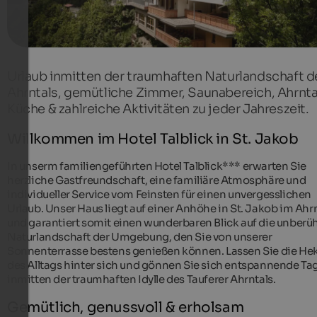
Urlaub inmitten der traumhaften Naturlandschaft d
Ahrntals, gemütliche Zimmer, Saunabereich, Ahrnta
Küche & zahlreiche Aktivitäten zu jeder Jahreszeit.
Willkommen im Hotel Talblick in St. Jakob
In unserm familiengeführten Hotel Talblick*** erwarten Sie
herzliche Gastfreundschaft, eine familiäre Atmosphäre und
individueller Service vom Feinsten für einen unvergesslichen
Urlaub. Unser Haus liegt auf einer Anhöhe in St. Jakob im Ahr
und garantiert somit einen wunderbaren Blick auf die unberü
Naturlandschaft der Umgebung, den Sie von unserer
Sonnenterrasse bestens genießen können. Lassen Sie die Hek
des Alltags hinter sich und gönnen Sie sich entspannende Ta
inmitten der traumhaften Idylle des Tauferer Ahrntals.
Gemütlich, genussvoll & erholsam