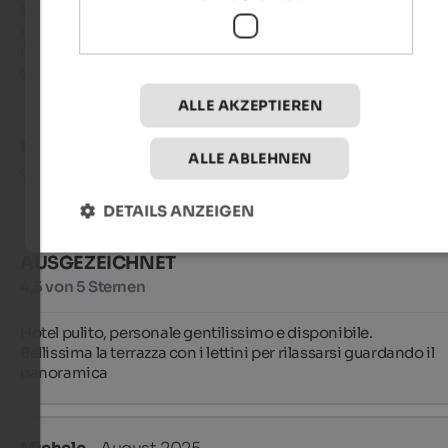
Schöne Lage, Wohlfühlzimmer, super Frühstück und sehr gut
Verpflegung im nahegelegenen Partnerbetrieb, zugewandte
Gastgeber, sachkundige  Anregungen für Unternehmungen, 
großzügiger Saunabereich, rundum angenehm
ALLE AKZEPTIEREN
Gloria
- August 2025
ALLE ABLEHNEN
gereist als Familie mit kleinen Kindern
DETAILS ANZEIGEN
AUSGEZEICHNET
4,5 von 5 Sternen
Hotel pulito, personale gentilissimo e disponibile.

Bellissima la terrazza con i lettini per rilassarsi guardando il 
panoramica