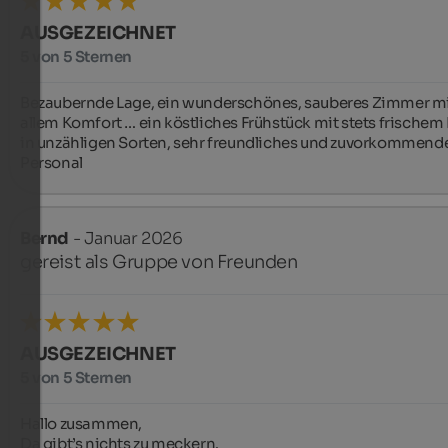
AUSGEZEICHNET
5 von 5 Sternen
Bezaubernde Lage, ein wunderschönes, sauberes Zimmer mi
allem Komfort … ein köstliches Frühstück mit stets frischem 
in unzähligen Sorten, sehr freundliches und zuvorkommende
Personal
Bernd
- Januar 2026
gereist als Gruppe von Freunden
AUSGEZEICHNET
5 von 5 Sternen
Hallo zusammen,

Da gibt’s nichts zu meckern.
