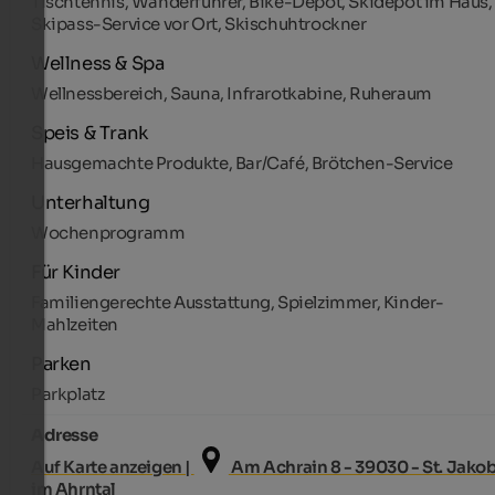
Tischtennis, Wanderführer, Bike-Depot, Skidepot im Haus,
Skipass-Service vor Ort, Skischuhtrockner
Wellness & Spa
Wellnessbereich, Sauna, Infrarotkabine, Ruheraum
Speis & Trank
Hausgemachte Produkte, Bar/Café, Brötchen-Service
Unterhaltung
Wochenprogramm
Für Kinder
Familiengerechte Ausstattung, Spielzimmer, Kinder-
Mahlzeiten
Parken
Parkplatz
Adresse
Auf Karte anzeigen |
Am Achrain 8 - 39030 - St. Jako
im Ahrntal