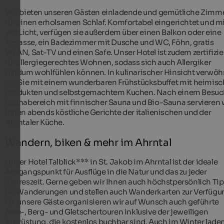
Wir bieten unseren Gästen einladende und gemütliche Zimm
für einen erholsamen Schlaf. Komfortabel eingerichtet und m
viel Licht, verfügen sie außerdem über einen Balkon oder eine
Terrasse, ein Badezimmer mit Dusche und WC, Föhn, gratis
WLAN, Sat-TV und einen Safe. Unser Hotel ist zudem zertifizie
für allergiegerechtes Wohnen, sodass sich auch Allergiker
rundum wohlfühlen können. In kulinarischer Hinsicht verwö
wir Sie mit einem wunderbaren Frühstücksbuffet mit heimis
Produkten und selbstgemachtem Kuchen. Nach einem Besuc
Saunabereich mit finnischer Sauna und Bio-Sauna servieren 
Ihnen abends köstliche Gerichte der italienischen und der
Ahrntaler Küche.
Wandern, biken & mehr im Ahrntal
Unser Hotel Talblick*** in St. Jakob im Ahrntal ist der ideale
Ausgangspunkt für Ausflüge in die Natur und das zu jeder
Jahreszeit. Gerne geben wir Ihnen auch höchstpersönlich Ti
für Wanderungen und stellen auch Wanderkarten zur Verfügu
Für unsere Gäste organisieren wir auf Wunsch auch geführte
Bike-, Berg- und Gletschertouren inklusive der jeweiligen
Ausrüstung, die kostenlos buchbar sind. Auch im Winter laden