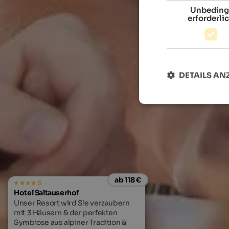
Unbeding
erforderli
DETAILS AN
ab 118 €
s
Hotel Saltauserhof
Unser Resort wird Sie verzaubern
mit 3 Häusern & der perfekten
Symbiose aus alpiner Tradition &