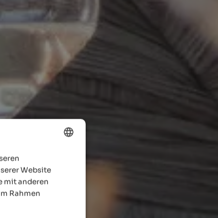
nseren
ENGLISH
nserer Website
GERMAN
e mit anderen
e im Rahmen