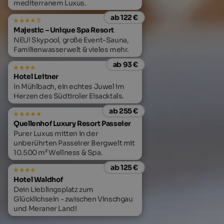
mediterranem Luxus.
ab 122 €
s
Majestic – Unique Spa Resort
NEU! Skypool, große Event-Sauna,
Familienwasserwelt & vieles mehr.
ab 93 €
Hotel Leitner
In Mühlbach, ein echtes Juwel im
Herzen des Südtiroler Eisacktals.
ab 255 €
Quellenhof Luxury Resort Passeier
Purer Luxus mitten in der
unberührten Passeirer Bergwelt mit
10.500 m² Wellness & Spa.
ab 125 €
Hotel Waldhof
Dein Lieblingsplatz zum
Glücklichsein - zwischen Vinschgau
und Meraner Land!