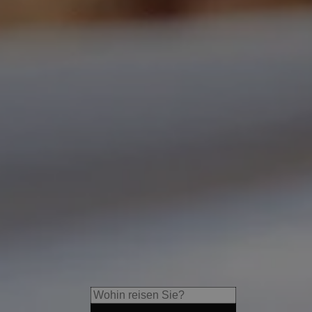
Hotel Tirolerhof
Erleben Sie einzigartige Natur
Höhepunkte und Entspannung
Stoll.