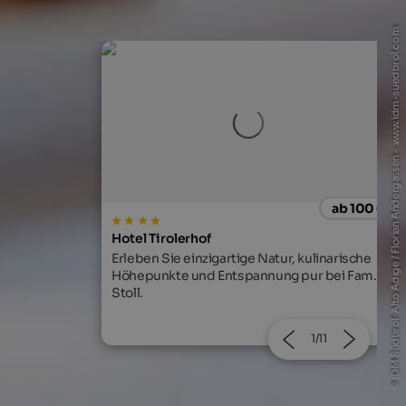
© IDM Südtirol-Alto Adige / Florian Andergassen - www.idm-suedtirol.com
ab 100 €
ab 166
MIRABELL DOLOMITES HOTEL
, kulinarische
Exklusive Wohlfühlzeit mit alpinem
 pur bei Fam.
Wohnkomfort, Gourmetküche und 130
Beauty- & Ayurveda Treatments!
2/11