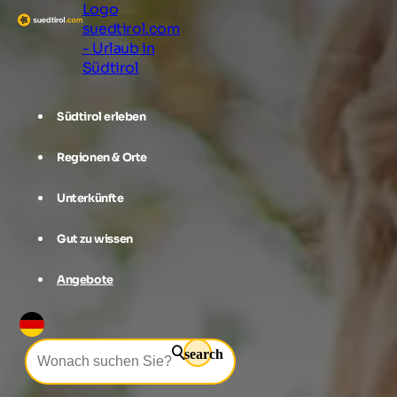
Logo
suedtirol.com
- Urlaub in
Südtirol
Südtirol erleben
Regionen & Orte
Unterkünfte
Gut zu wissen
Angebote
search