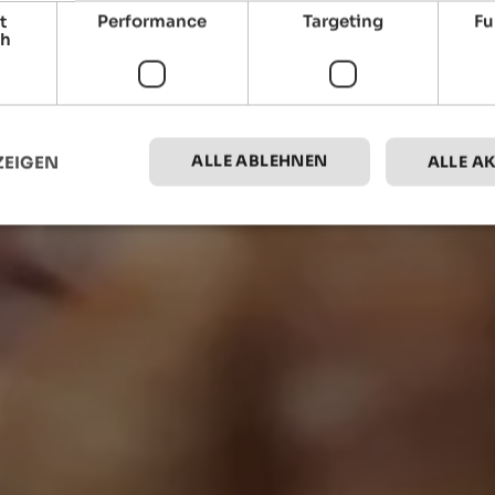
t
Performance
Targeting
Fu
ch
ALLE ABLEHNEN
ZEIGEN
ALLE A