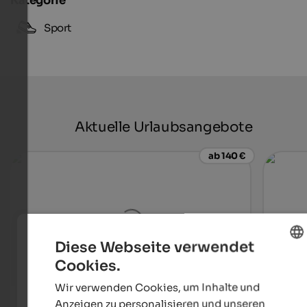
Kategorie
Sport
Aktuelle Urlaubsangebote
ab 140 €
Diese Webseite verwendet
Cookies.
ENGLISH
Wir verwenden Cookies, um Inhalte und
GERMAN
Hotel Sand
Landh
Anzeigen zu personalisieren und unseren