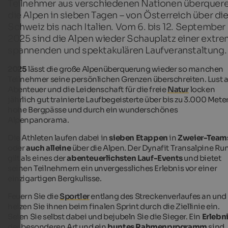
Teilnehmer aus verschiedenen Nationen überquer
die Alpen in sieben Tagen – von Österreich über di
Schweiz bis nach Italien. Vom 6. bis 12. September
2025 sind die Alpen wieder Schauplatz einer extr
spannenden und spektakulären Laufveranstaltung.
2025
lässt die große Alpenüberquerung wieder so manchen
Teilnehmer seine persönlichen Grenzen überschreiten. Lust a
Abenteuer und die Leidenschaft für die freie
Natur
locken
jährlich gut trainierte Laufbegeisterte über bis zu 3.000 Mete
hohe Bergpässe und durch ein wunderschönes
Alpenpanorama.
Die Athleten laufen dabei in
sieben Etappen
in
Zweier-Team
oder
auch alleine
über die Alpen. Der Dynafit Transalpine Ru
gilt als eines der
abenteuerlichsten Lauf-Events
und bietet
seinen Teilnehmern ein unvergessliches Erlebnis vor einer
einzigartigen Bergkulisse.
Feuern Sie die
Sportler
entlang des Streckenverlaufes an und
heizen Sie ihnen beim finalen Sprint durch die Ziellinie ein.
Seien Sie selbst dabei und bejubeln Sie die Sieger. Ein
Erlebn
der besonderen Art und ein
buntes Rahmenprogramm
sind