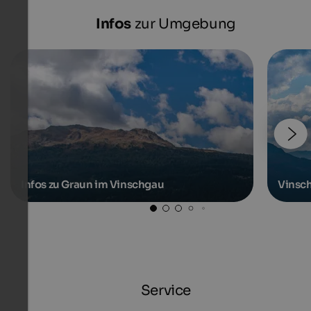
Infos
zur Umgebung
Infos zu Graun im Vinschgau
Vinsc
Service