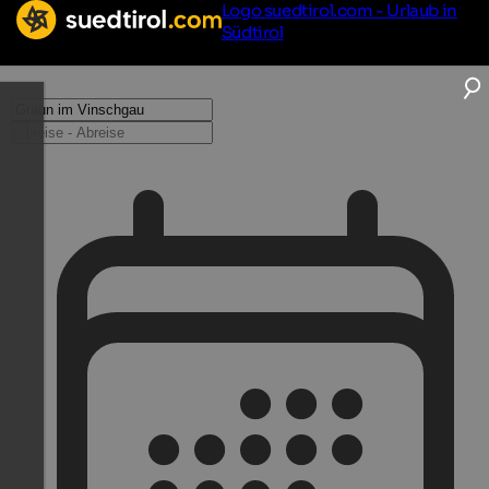
Logo suedtirol.com - Urlaub in
Südtirol