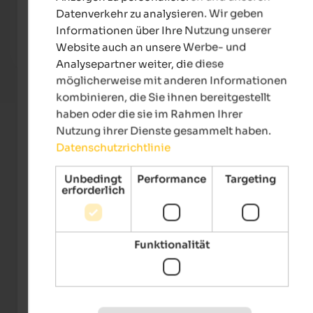
Urlaub mit idealer Ausgangslage - Gartenanlage mit 25
Willk
Datenverkehr zu analysieren. Wir geben
m Sportbecken & Naturschwimmteich, Bikewege und
Toren
Informationen über Ihre Nutzung unserer
unzählige Wandermöglichkeiten.
Welln
Website auch an unsere Werbe- und
Zum Hotel
Analysepartner weiter, die diese
möglicherweise mit anderen Informationen
kombinieren, die Sie ihnen bereitgestellt
haben oder die sie im Rahmen Ihrer
Nutzung ihrer Dienste gesammelt haben.
Datenschutzrichtlinie
Unbedingt
Performance
Targeting
erforderlich
Funktionalität
Dynafit Transalpine Run/Andi Frank