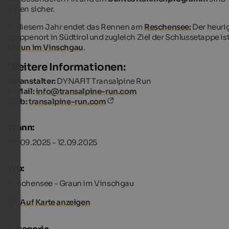
Ihnen sicher.
In diesem Jahr endet das Rennen am
Reschensee:
Der heuri
Etappenort in Südtirol und zugleich Ziel der Schlussetappe is
Graun im Vinschgau
.
Weitere Informationen:
Veranstalter:
DYNAFIT Transalpine Run
E-Mail:
info@transalpine-run.com
Web:
transalpine-run.com
Wann:
06.09.2025 - 12.09.2025
Wo:
Reschensee - Graun im Vinschgau
Auf Karte anzeigen