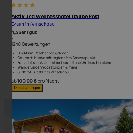
Aktiv und Wellnesshotel Traube Post
Graun im Vinschgau
4,3
Sehr gut
-
1248 Bewertungen
Direkt am Reschensee gelegen
Gourmet-Küche mit regionalem Schwerpunkt
For-adults-only & familienfreundliche Wellnessbereiche
Wanderungen,Yogastunden & mehr
Südtirol Guest Pass Vinschgau
ab
100,00 €
pro Nacht
Direkt anfragen