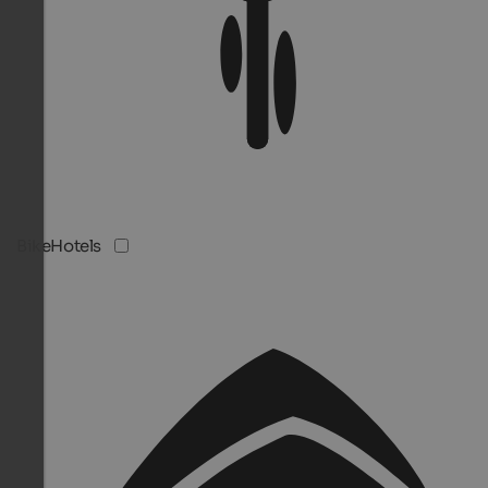
BikeHotels