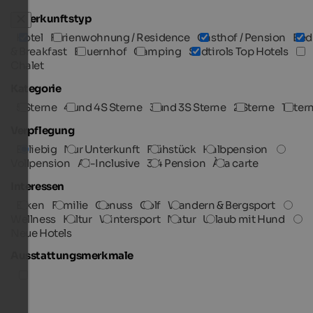
Unterkunftstyp
Hotel
Ferienwohnung / Residence
Gasthof / Pension
Bed
& Breakfast
Bauernhof
Camping
Südtirols Top Hotels
Chalet
Kategorie
5 Sterne
4 und 4S Sterne
3 und 3S Sterne
2 Sterne
1 Ster
Verpflegung
Beliebig
Nur Unterkunft
Frühstück
Halbpension
Vollpension
All-Inclusive
3/4 Pension
À la carte
Interessen
Biken
Familie
Genuss
Golf
Wandern & Bergsport
Wellness
Kultur
Wintersport
Natur
Urlaub mit Hund
Neue Hotels
Ausstattungsmerkmale