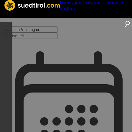
Logo suedtirol.com - Urlaub in
Südtirol