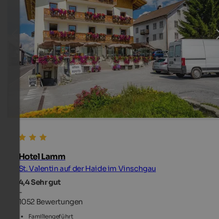
Hotel Lamm
St. Valentin auf der Haide im Vinschgau
4,4
Sehr gut
-
1052 Bewertungen
Familiengeführt