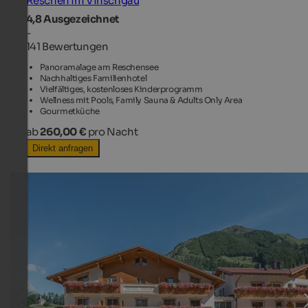
Reschen im Vinschgau
4,8
Ausgezeichnet
-
141 Bewertungen
Panoramalage am Reschensee
Nachhaltiges Familienhotel
Vielfältiges, kostenloses Kinderprogramm
Wellness mit Pools, Family Sauna & Adults Only Area
Gourmetküche
ab
260,00 €
pro Nacht
Direkt anfragen