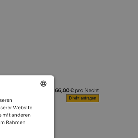
ab
66,00 €
pro Nacht
Direkt anfragen
nseren
ENGLISH
nserer Website
GERMAN
e mit anderen
e im Rahmen