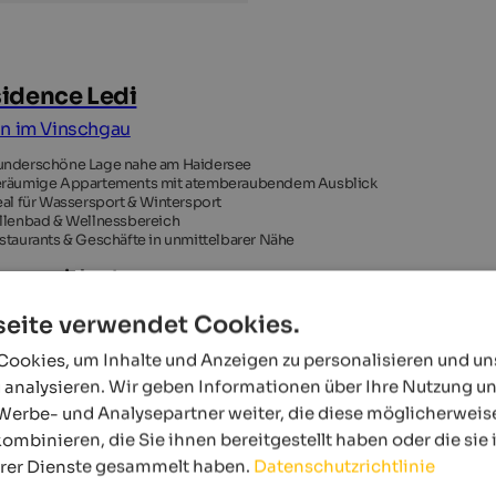
idence Ledi
n im Vinschgau
nderschöne Lage nahe am Haidersee
räumige Appartements mit atemberaubendem Ausblick
eal für Wassersport & Wintersport
llenbad & Wellnessbereich
staurants & Geschäfte in unmittelbarer Nähe
Ausgezeichnet
1 Bewertungen
eite verwendet Cookies.
ookies, um Inhalte und Anzeigen zu personalisieren und u
 analysieren. Wir geben Informationen über Ihre Nutzung u
Werbe- und Analysepartner weiter, die diese möglicherweis
ombinieren, die Sie ihnen bereitgestellt haben oder die si
hrer Dienste gesammelt haben.
Datenschutzrichtlinie