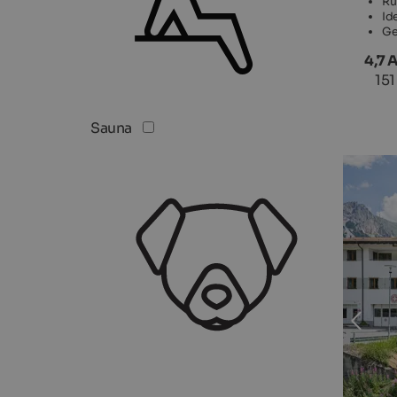
Ru
Id
Ge
4,7 
15
Sauna