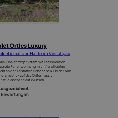
let Ortles Luxury
Valentin auf der Haide im Vinschgau
xus-Chalet mit privatem Wellnessbereich
parate Ferienwohnung mit Infrarotkabine
rekt an der Talstation Schöneben-Haider Alm
noramablick auf das Ortlermassiv
ühstücksservice auf Wunsch
Ausgezeichnet
 Bewertungen