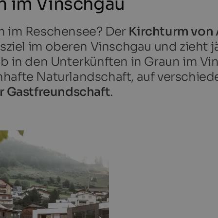
un im Vinschgau
rm im Reschensee? Der
Kirchturm von 
gsziel im oberen Vinschgau und zieht j
ub in den Unterkünften in Graun im V
hafte Naturlandschaft, auf verschied
r Gastfreundschaft
.