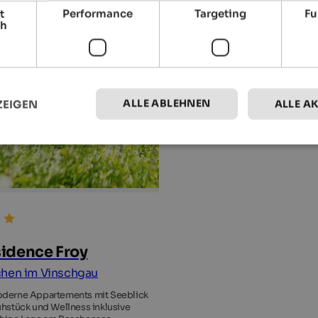
t
Performance
Targeting
Fu
ch
ALLE ABLEHNEN
ZEIGEN
ALLE A
idence Froy
hen im Vinschgau
derne Appartements mit Seeblick
ühstück und Wellness inklusive