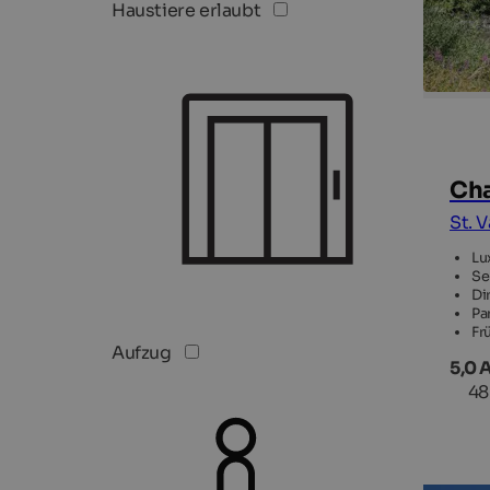
Haustiere erlaubt
Cha
St. 
Lu
Se
Di
Pa
Fr
Aufzug
5,0 
48