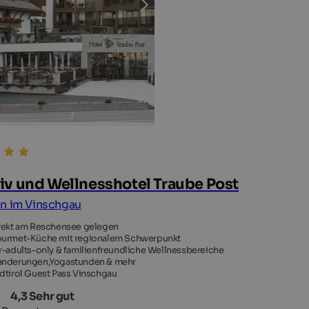
iv und Wellnesshotel Traube Post
n im Vinschgau
rekt am Reschensee gelegen
urmet-Küche mit regionalem Schwerpunkt
r-adults-only & familienfreundliche Wellnessbereiche
nderungen,Yogastunden & mehr
dtirol Guest Pass Vinschgau
4,3 Sehr gut