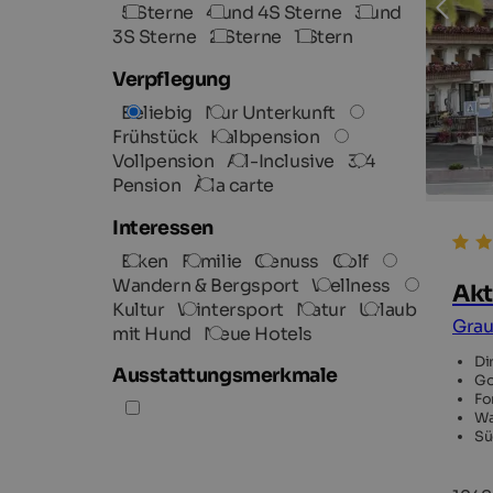
5 Sterne
4 und 4S Sterne
3 und
3S Sterne
2 Sterne
1 Stern
Verpflegung
Beliebig
Nur Unterkunft
Frühstück
Halbpension
Vollpension
All-Inclusive
3/4
Pension
À la carte
Interessen
Biken
Familie
Genuss
Golf
Wandern & Bergsport
Wellness
Akt
Kultur
Wintersport
Natur
Urlaub
Grau
mit Hund
Neue Hotels
Di
Ausstattungsmerkmale
Go
Fo
Wa
Sü