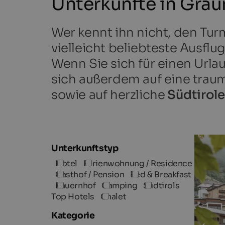
Unterkünfte in Gra
Wer kennt ihn nicht, den Tu
vielleicht beliebteste Ausflu
Wenn Sie sich für einen Urla
sich außerdem auf eine traum
sowie auf herzliche
Südtirole
Unterkunftstyp
Hotel
Ferienwohnung / Residence
Gasthof / Pension
Bed & Breakfast
Bauernhof
Camping
Südtirols
Top Hotels
Chalet
Kategorie