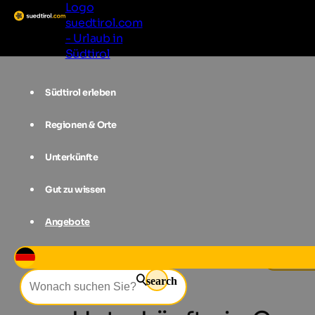
Logo
suedtirol.com
- Urlaub in
Südtirol
Südtirol erleben
Regionen & Orte
Unterkünfte
Gut zu wissen
Angebote
Unterkünfte
Vinschgau
Graun i
search