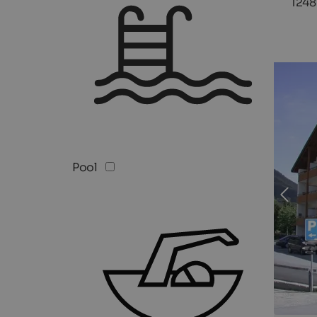
1248
Pool