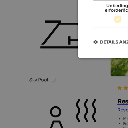
Unbeding
erforderli
DETAILS AN
Sky Pool
Res
Resc
Mo
Fr