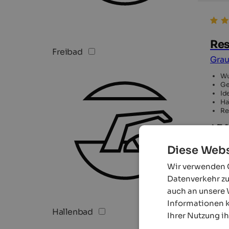
Res
Freibad
Grau
Wu
Ge
Id
Ha
Re
4,7 
11
Diese Webs
Wir verwenden C
Datenverkehr zu
auch an unsere 
Informationen k
Hallenbad
Ihrer Nutzung i