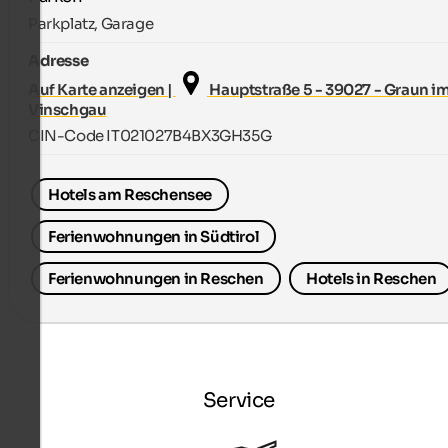
Parkplatz, Garage
Adresse
Auf Karte anzeigen |
Hauptstraße 5 - 39027 - Graun i
Vinschgau
CIN-Code IT021027B4BX3GH35G
Hotels am Reschensee
Ferienwohnungen in Südtirol
Ferienwohnungen in Reschen
Hotels in Reschen
Service