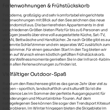
Ferienwohnungen & Frühstückskorb
7 moderne, großzügig und sehr komfortabel eingerichtete
Ferienwohnungen mit Blick auf den See zeichnen das neue
Feriendomizil aus. Die barrierefreien Appartements in drei
verschiedenen Größen bieten Platz für bis zu 6 Personen und
verfügen jeweils über eine voll ausgestattete Küche, Sat-TV,
WLAN, Bettwäsche und Handtücher. Je nach Größe gibt es au
getrennte Schlafzimmer und ein separates WC zusätzlich zum
Badezimmer. Für einen gesunden Start in den Tag bieten wir
Ihnen auf Wunsch einen köstlich gefüllten Frühstückskorb.
Private Wellnessmomente genießen Sie in der Infrarot-Kabin
die in allen Ferienwohnungen zu finden ist.
Vielfältiger Outdoor-Spaß
Rund um den Reschensee gibt es das ganze Jahr über viel zu
erleben – sportlich, landschaftlich und kulturell! So ist die
Residence Lex im Sommer der perfekte Ausgangspunkt für
Wanderungen und Mountainbike-Touren. Auf dem
nahegelegenen See können Sie sogar den Trendsport Kitesur
ausprobieren. Im Winter hingegen bieten die Skigebiete im