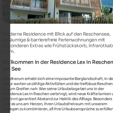
Moderne Residence mit Blick auf den Reschensee,
geräumige & barrierefreie Ferienwohnungen mit
besonderen Extras wie Frühstückskorb, Infrarotkab
u.v.m.
Willkommen in der Residence Lex in Resche
am See
Rundherum erhebt sich eine imposante Berglandschaft, in de
Natur warten unzählige Aktivitäten und der tiefblaue Resche
ist zum Greifen nah: Wer seine Urlaubstage bei uns in der
Residence Lex in Reschen verbringt, wird neue Kräfte tanken
gewinnt garantiert Abstand zur Hektik des Alltags. Besonders
liegt es uns am Herzen, Ihren Urlaubsfreiraum mit unserem
Anliegen zu kombinieren, all Ihre Urlaubsansprüche zu erfüllen