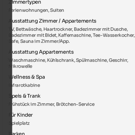
Zimmertypen
Ferienwohnungen, Suiten
Ausstattung Zimmer / Appartements
TV, Bettwäsche, Haartrockner, Badezimmer mit Dusche,
Badezimmer mit Bidet, Kaffemaschine, Tee-Wasserkocher,
Safe, Sauna im Zimmer/App.
Ausstattung Appartements
Waschmaschine, Kühlschrank, Spülmaschine, Geschirr,
Mikrowelle
Wellness & Spa
Infrarotkabine
Speis & Trank
Frühstück im Zimmer, Brötchen-Service
Für Kinder
Spielplatz
Parken