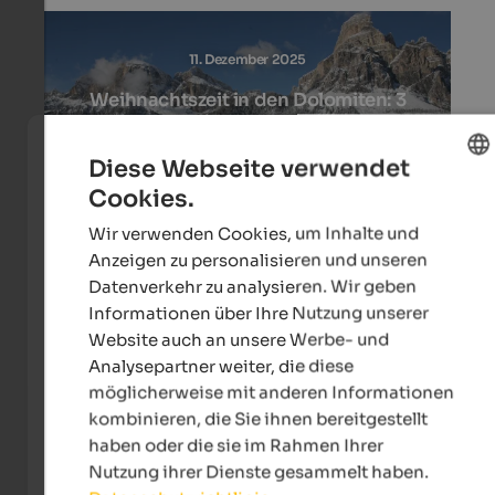
11. Dezember 2025
Weihnachtszeit in den Dolomiten: 3
Erlebnis-Highlights
Diese Webseite verwendet
Zum Artikel
Cookies.
ENGLISH
Wir verwenden Cookies, um Inhalte und
GERMAN
Anzeigen zu personalisieren und unseren
Datenverkehr zu analysieren. Wir geben
Informationen über Ihre Nutzung unserer
Website auch an unsere Werbe- und
04. September 2025
Analysepartner weiter, die diese
möglicherweise mit anderen Informationen
Herbst in Trafoi am Stilfser Joch
kombinieren, die Sie ihnen bereitgestellt
haben oder die sie im Rahmen Ihrer
Zum Artikel
Nutzung ihrer Dienste gesammelt haben.