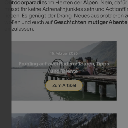
Outdoorparadies
im Herzen der
Alpen
. Nein, dafür
müsst ihr keine Adrenalinjunkies sein und Actionfi
lieben. Es genügt der Drang, Neues ausprobieren z
wollen und euch auf
Geschichten mutiger Abente
einzulassen.
16. Februar 2026
Frühling auf zwei Rädern: Touren, Tipps
und Talente
Zum Artikel