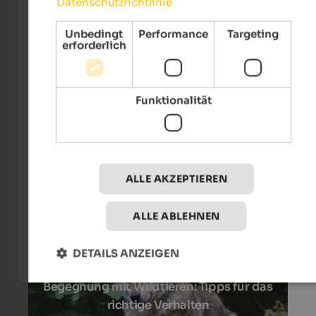
Datenschutzrichtlinie
Unbedingt
Performance
Targeting
erforderlich
21. August 2025
Funktionalität
Bunter Herbst: Wandern und Erlebnisse
in Bruneck
Zum Artikel
ALLE AKZEPTIEREN
ALLE ABLEHNEN
DETAILS ANZEIGEN
24. Juli 2025
Begegnung mit Wildtieren: Tipps für das
richtige Verhalten