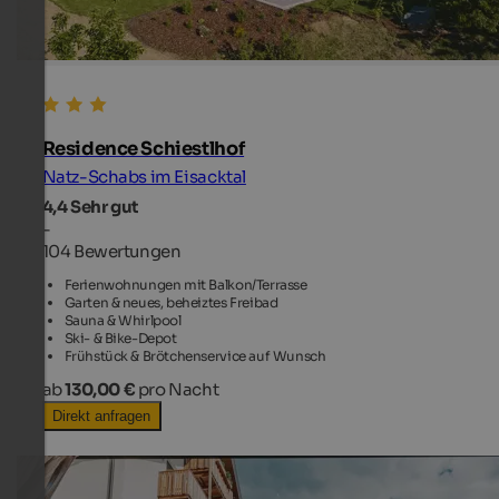
Residence Schiestlhof
Natz-Schabs im Eisacktal
4,4
Sehr gut
-
104 Bewertungen
Ferienwohnungen mit Balkon/Terrasse
Garten & neues, beheiztes Freibad
Sauna & Whirlpool
Ski- & Bike-Depot
Frühstück & Brötchenservice auf Wunsch
ab
130,00 €
pro Nacht
Direkt anfragen