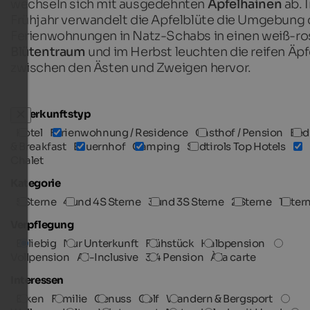
wechseln sich mit ausgedehnten
Apfelhainen
ab. 
Frühjahr verwandelt die Apfelblüte die Umgebung 
Ferienwohnungen in Natz-Schabs in einen weiß-ro
Blütentraum
und im Herbst leuchten die reifen Äpf
zwischen den Ästen und Zweigen hervor.
Unterkunftstyp
Hotel
Ferienwohnung / Residence
Gasthof / Pension
Bed
& Breakfast
Bauernhof
Camping
Südtirols Top Hotels
Chalet
Kategorie
5 Sterne
4 und 4S Sterne
3 und 3S Sterne
2 Sterne
1 Ster
Verpflegung
Beliebig
Nur Unterkunft
Frühstück
Halbpension
Vollpension
All-Inclusive
3/4 Pension
À la carte
Interessen
Biken
Familie
Genuss
Golf
Wandern & Bergsport