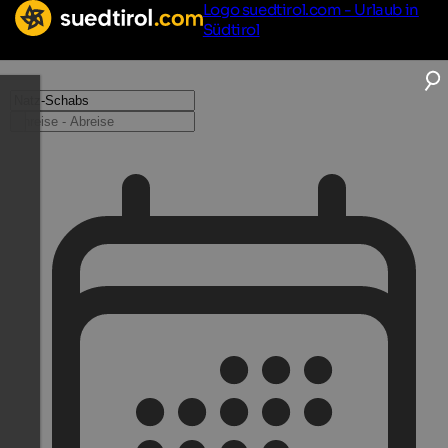
Logo suedtirol.com - Urlaub in
Südtirol