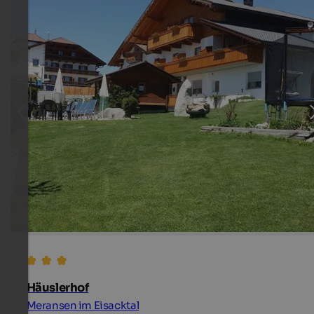
Häuslerhof
Meransen im Eisacktal