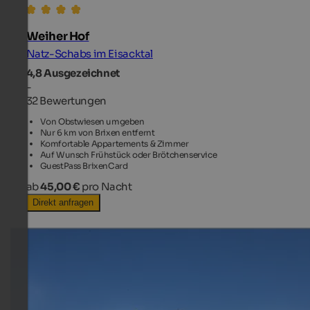
Weiher Hof
Natz-Schabs im Eisacktal
4,8
Ausgezeichnet
-
32 Bewertungen
Von Obstwiesen umgeben
Nur 6 km von Brixen entfernt
Komfortable Appartements & Zimmer
Auf Wunsch Frühstück oder Brötchenservice
GuestPass BrixenCard
ab
45,00 €
pro Nacht
Direkt anfragen