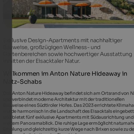
Exklusive Design-Apartments mit nachhaltiger
Bauweise, großzügigen Wellness- und
Gartenbereichen sowie hochwertiger Ausstattung
inmitten der Eisacktaler Natur.
Willkommen im Anton Nature Hideaway in
Natz-Schabs
Das Anton Nature Hideaway befindet sich am Ortsrand von N
und verbindet moderne Architektur mit der traditionellen
Bauweise eines Südtiroler Hofes. Das 2023 errichtete Klimah
wurde harmonisch in die Landschaft des Eisacktals eingebett
und bietet fünf exklusive Apartments mit Südausrichtung und
weitem Panoramablick. Die ruhige Lage ermöglicht naturnah
Erholung und gleichzeitig kurze Wege nach Brixen sowie zu d