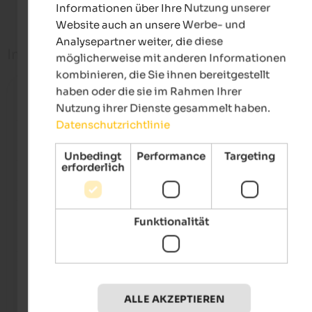
Weitere Zimmer anzeigen
Informationen über Ihre Nutzung unserer
Website auch an unsere Werbe- und
Analysepartner weiter, die diese
Infos
möglicherweise mit anderen Informationen
kombinieren, die Sie ihnen bereitgestellt
haben oder die sie im Rahmen Ihrer
Check-in
von 15:00
Nutzung ihrer Dienste gesammelt haben.
Datenschutzrichtlinie
Check-out
bis 10:00
Unbedingt
Performance
Targeting
erforderlich
Telefonnummer
Telefonnummer anzeigen
Zahlungsmöglichkeiten
Funktionalität
Ausstattung
Typologie
Ruhige Lage
ALLE AKZEPTIEREN