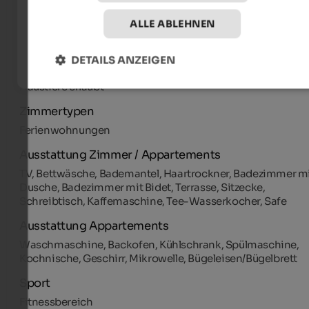
Ausstattung Betrieb
ALLE ABLEHNEN
Barrierefrei, Terrasse, Garten, Liegewiese, Aufzug, WLAN,
Klimaanlage
DETAILS ANZEIGEN
Serviceleistungen
Haustiere erlaubt
Zimmertypen
Ferienwohnungen
Ausstattung Zimmer / Appartements
TV, Bettwäsche, Bademantel, Haartrockner, Badezimmer m
Dusche, Badezimmer mit Bidet, Terrasse, Sitzecke,
Schreibtisch, Kaffemaschine, Tee-Wasserkocher, Safe
Ausstattung Appartements
Waschmaschine, Backofen, Kühlschrank, Spülmaschine,
Kochnische, Geschirr, Mikrowelle, Bügeleisen/Bügelbrett
Sport
Fitnessbereich