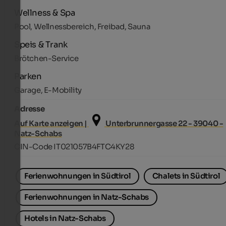
Wellness & Spa
Pool, Wellnessbereich, Freibad, Sauna
Speis & Trank
Brötchen-Service
Parken
Garage, E-Mobility
Adresse
Auf Karte anzeigen |
Unterbrunnergasse 22 - 39040 -
Natz-Schabs
CIN-Code IT021057B4FTC4KY28
Ferienwohnungen in Südtirol
Chalets in Südtirol
Ferienwohnungen in Natz-Schabs
Hotels in Natz-Schabs