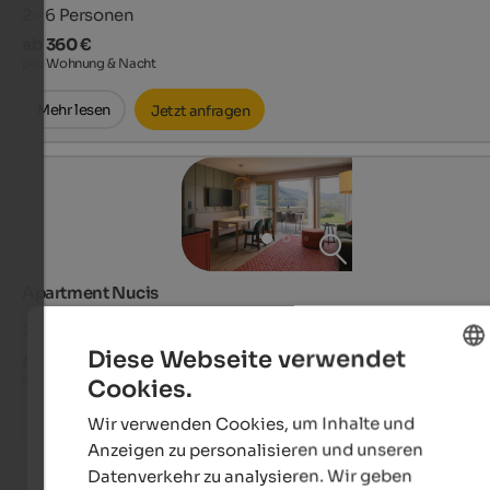
2 - 6
Personen
ab 360 €
pro Wohnung & Nacht
Mehr lesen
Jetzt anfragen
Apartment Nucis
2 - 4
Personen
Diese Webseite verwendet
ab 280 €
pro Wohnung & Nacht
Cookies.
ENGLISH
Wir verwenden Cookies, um Inhalte und
Mehr lesen
Jetzt anfragen
GERMAN
Anzeigen zu personalisieren und unseren
Datenverkehr zu analysieren. Wir geben