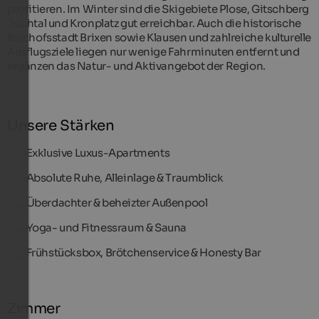
profitieren. Im Winter sind die Skigebiete Plose, Gitschberg
Jochtal und Kronplatz gut erreichbar. Auch die historische
Bischofsstadt Brixen sowie Klausen und zahlreiche kulturelle
Ausflugsziele liegen nur wenige Fahrminuten entfernt und
ergänzen das Natur- und Aktivangebot der Region.
Unsere Stärken
Exklusive Luxus-Apartments
Absolute Ruhe, Alleinlage & Traumblick
Überdachter & beheizter Außenpool
Yoga- und Fitnessraum & Sauna
Frühstücksbox, Brötchenservice & Honesty Bar
Zimmer