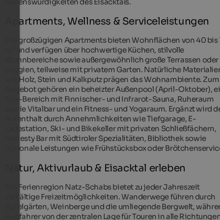
Sehenswürdigkeiten des Eisacktals.
Apartments, Wellness & Serviceleistungen
Die großzügigen Apartments bieten Wohnflächen von 40 bis 
m² und verfügen über hochwertige Küchen, stilvolle
Wohnbereiche sowie außergewöhnlich große Terrassen oder
Loggien, teilweise mit privatem Garten. Natürliche Materialie
wie Holz, Stein und Kalkputz prägen das Wohnambiente. Zum
Angebot gehören ein beheizter Außenpool (April-Oktober), e
Spa-Bereich mit Finnischer- und Infrarot-Sauna, Ruheraum
sowie Vitalbar und ein Fitness- und Yogaraum. Ergänzt wird d
Aufenthalt durch Annehmlichkeiten wie Tiefgarage, E-
Ladestation, Ski- und Bikekeller mit privaten Schließfächern,
Honesty Bar mit Südtiroler Spezialitäten, Bibliothek sowie
optionale Leistungen wie Frühstücksbox oder Brötchenservic
Natur, Aktivurlaub & Eisacktal erleben
Die Ferienregion Natz-Schabs bietet zu jeder Jahreszeit
vielfältige Freizeitmöglichkeiten. Wanderwege führen durch
Apfelgärten, Weinberge und die umliegende Bergwelt, währ
Radfahrer von der zentralen Lage für Touren in alle Richtunge