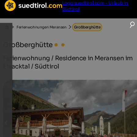
Logo suedtirol.com - Urlaub in
Südtirol
Ferienwohnungen Meransen
Großberghütte
Großberghütte
Ferienwohnung / Residence in Meransen im
Eisacktal / Südtirol