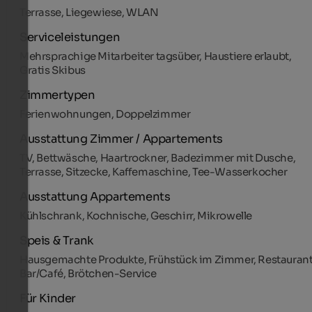
Terrasse, Liegewiese, WLAN
Serviceleistungen
Mehrsprachige Mitarbeiter tagsüber, Haustiere erlaubt,
Gratis Skibus
Zimmertypen
Ferienwohnungen, Doppelzimmer
Ausstattung Zimmer / Appartements
TV, Bettwäsche, Haartrockner, Badezimmer mit Dusche,
Terrasse, Sitzecke, Kaffemaschine, Tee-Wasserkocher
Ausstattung Appartements
Kühlschrank, Kochnische, Geschirr, Mikrowelle
Speis & Trank
Hausgemachte Produkte, Frühstück im Zimmer, Restaurant
Bar/Café, Brötchen-Service
Für Kinder