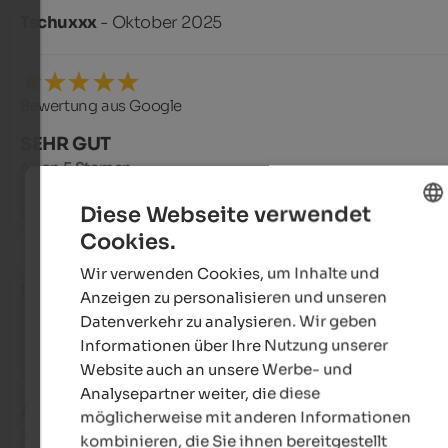
Tschuxxx
- Oktober 2025
Bewertung aus Google
SEHR GUT
4 von 5 Sternen
Diese Webseite verwendet
Gutes bürgerliches Essen zu guten Preisen. Empfehlenswert.
Cookies.
ENGLISH
Wir verwenden Cookies, um Inhalte und
GERMAN
FBukschat
- September 2025
Anzeigen zu personalisieren und unseren
Datenverkehr zu analysieren. Wir geben
Informationen über Ihre Nutzung unserer
Website auch an unsere Werbe- und
Bewertung aus Google
Analysepartner weiter, die diese
AUSGEZEICHNET
möglicherweise mit anderen Informationen
5 von 5 Sternen
kombinieren, die Sie ihnen bereitgestellt