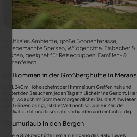
Rustikales Ambiente, große Sonnenterasse,
hausgemachte Speisen, Wildgerichte, Eisbecher &
Kuchen, geeignet für Reisegruppen, Familien- &
Firmenfeiern.
Willkommen in der Großberghütte in Merans
Auf 1.640 m Höhe scheint der Himmel zum Greifen nah und
zaubert den Besuchern jeden Tag ein Lächeln ins Gesicht. Hie
oben, wo auch im Sommer morgendlicher Tau die Almwiesen
zum Glänzen bringt, ist die Welt noch so, wie zur Zeit der
Großväter: still und leise, naturverbunden und einfach erdig.
Traumurlaub in den Bergen
Unsere Großberghütte liegt am Eingang des Naturjuwels