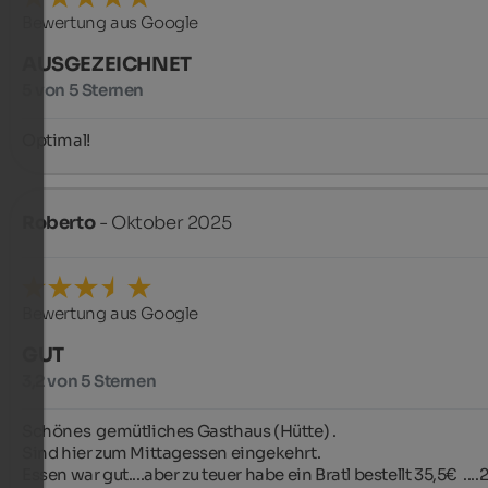
Bewertung aus Google
AUSGEZEICHNET
5 von 5 Sternen
Optimal!
Roberto
- Oktober 2025
Bewertung aus Google
GUT
3,2 von 5 Sternen
Schönes  gemütliches Gasthaus (Hütte) .

Sind hier zum Mittagessen eingekehrt.

Essen war gut....aber zu teuer habe ein Bratl bestellt 35,5€  ....2