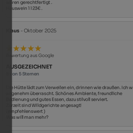
wären gerechtfertigt .

Hauswein 1 l 23€ .
Klaus
- Oktober 2025
Bewertung aus Google
AUSGEZEICHNET
5 von 5 Sternen
Die Hütte lädt zum Verweilen ein, drinnen wie draußen. Ich wa
angenehm überrascht. Schönes Ambiente, freundliche 
Bedienung und gutes Essen, dazu stilvoll serviert.

Zurzeit sind Wildgerichte angesagt!

(empfehlenswert )

Was will man mehr?