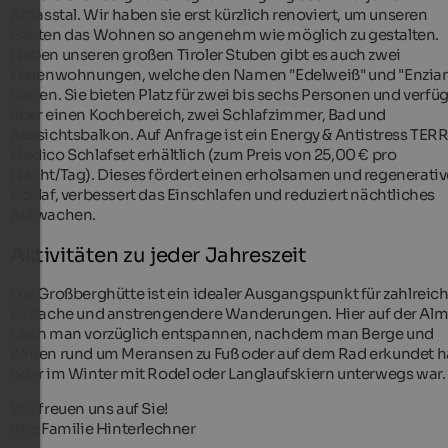
Altfasstal. Wir haben sie erst kürzlich renoviert, um unseren
Gästen das Wohnen so angenehm wie möglich zu gestalten.
Neben unseren großen Tiroler Stuben gibt es auch zwei
Ferienwohnungen, welche den Namen "Edelweiß" und "Enzia
tragen. Sie bieten Platz für zwei bis sechs Personen und verfü
über einen Kochbereich, zwei Schlafzimmer, Bad und
Aussichtsbalkon. Auf Anfrage ist ein Energy & Antistress TER
Medico Schlafset erhältlich (zum Preis von 25,00 € pro
Nacht/Tag). Dieses fördert einen erholsamen und regenerati
Schlaf, verbessert das Einschlafen und reduziert nächtliches
Aufwachen.
Aktivitäten zu jeder Jahreszeit
Die Großberghütte ist ein idealer Ausgangspunkt für zahlreic
einfache und anstrengendere Wanderungen. Hier auf der Al
kann man vorzüglich entspannen, nachdem man Berge und
Almen rund um Meransen zu Fuß oder auf dem Rad erkundet ha
oder im Winter mit Rodel oder Langlaufskiern unterwegs war
Wir freuen uns auf Sie!
Ihre Familie Hinterlechner