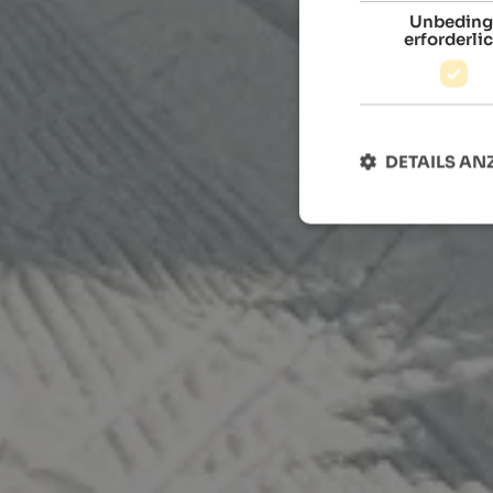
Unbeding
erforderli
DETAILS AN