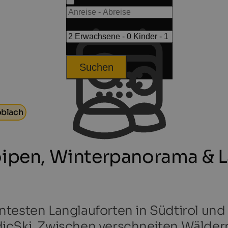
Suchen
oblach
oipen, Winterpanorama & L
esten Langlauforten in Südtirol und i
icSki. Zwischen verschneiten Wälder