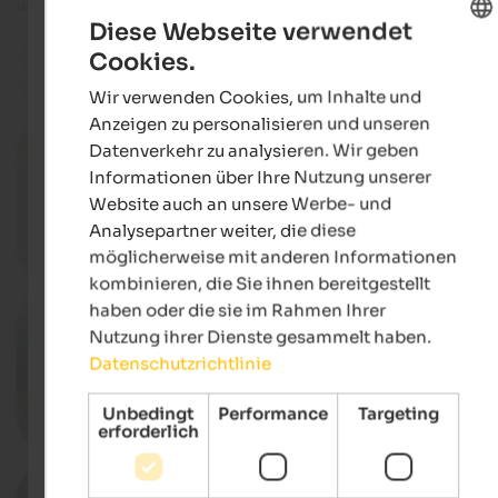
und Programmen erhalten Sie direkt beim Veranstalter.
Diese Webseite verwendet
Cookies.
ENGLISH
zurücksetzen
Filter
Wir verwenden Cookies, um Inhalte und
GERMAN
Anzeigen zu personalisieren und unseren
14.07. - 18.08.2026
Datenverkehr zu analysieren. Wir geben
Dolomiti Ranger
Informationen über Ihre Nutzung unserer
Toblach & Umgebung, Toblach
Website auch an unsere Werbe- und
Analysepartner weiter, die diese
möglicherweise mit anderen Informationen
Deta
kombinieren, die Sie ihnen bereitgestellt
haben oder die sie im Rahmen Ihrer
05.09.2026
Eroica Dolomiti
Nutzung ihrer Dienste gesammelt haben.
Ortszentrum, Innichen
Datenschutzrichtlinie
Unbedingt
Performance
Targeting
erforderlich
Deta
18. - 27.09.2026