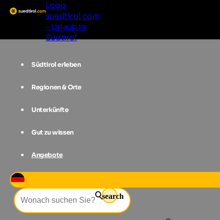
Logo
suedtirol.com
- Urlaub in
Südtirol
Südtirol erleben
Regionen & Orte
Unterkünfte
Gut zu wissen
Angebote
Event-Filter
search