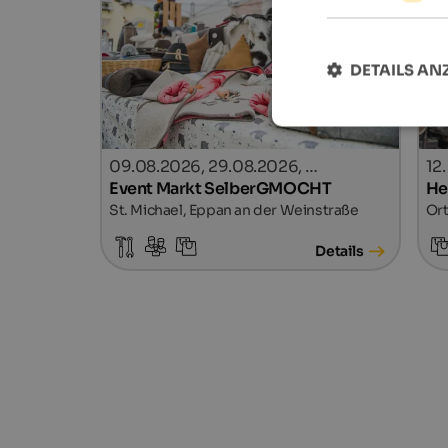
DETAILS AN
09.08.2026, 29.08.2026, …
12
Event Markt SelberGMOCHT
He
St. Michael, Eppan an der Weinstraße
Ort
Details