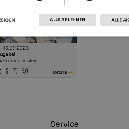
ALLE ABLEHNEN
ZEIGEN
ALLE A
. - 13.09.2026
ugabel
szentrum, Innichen
Details
Service