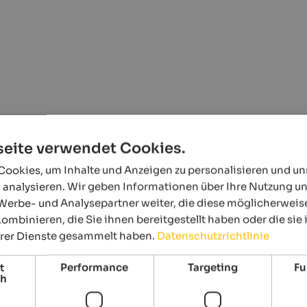
tertal
eite verwendet Cookies.
ookies, um Inhalte und Anzeigen zu personalisieren und u
 im Hochpustertal
 analysieren. Wir geben Informationen über Ihre Nutzung u
Werbe- und Analysepartner weiter, die diese möglicherweis
ombinieren, die Sie ihnen bereitgestellt haben oder die si
hrer Dienste gesammelt haben.
Datenschutzrichtlinie
 genaue Infos zu liefern. Dennoch ist es möglich, dass Events geändert we
aben zu den Daten, Zeiten und Programmen erhalten Sie direkt beim Veranst
t
Performance
Targeting
Fu
ch