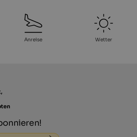
Anreise
Wetter
,
oten
onnieren!