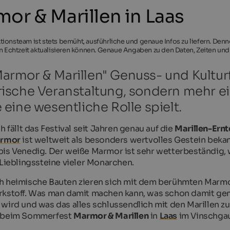
or & Marillen in Laas
ionsteam ist stets bemüht, ausführliche und genaue Infos zu liefern. Den
in Echtzeit aktualisieren können. Genaue Angaben zu den Daten, Zeiten und
armor & Marillen" Genuss- und Kulturfe
rische Veranstaltung, sondern mehr ein
e eine wesentliche Rolle spielt.
h fällt das Festival seit Jahren genau auf die
Marillen-Ernt
armor
ist weltweit als besonders wertvolles Gestein beka
is Venedig. Der weiße Marmor ist sehr wetterbeständig, 
 Lieblingssteine vieler Monarchen.
 heimische Bauten zieren sich mit dem berühmten Marmor
kstoff. Was man damit machen kann, was schon damit ge
wird und was das alles schlussendlich mit den Marillen zu 
 beim Sommerfest
Marmor & Marillen
in
Laas
im Vinschgau