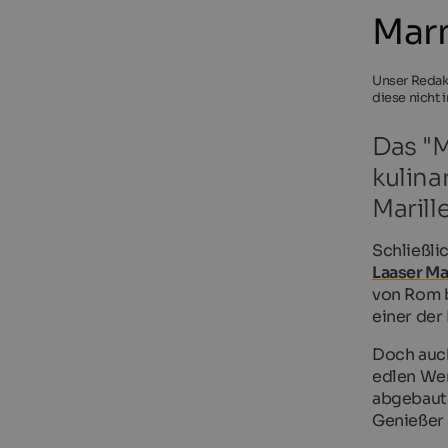
Marm
Unser Redakt
diese nicht 
Das "M
kulina
Marill
Schließlic
Laaser M
von Rom b
einer der
Doch auch
edlen Wer
abgebaut 
Genießer