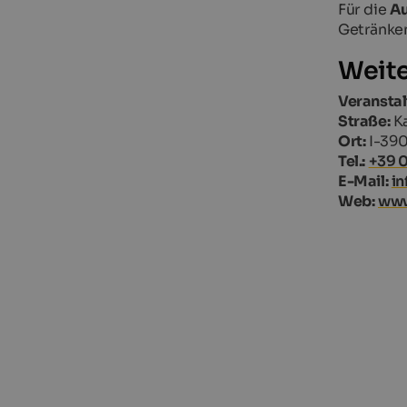
Für die
A
Getränken
Weite
Veranstal
Straße:
Ka
Ort:
I-390
Tel.:
+39 0
E-Mail:
in
Web:
www