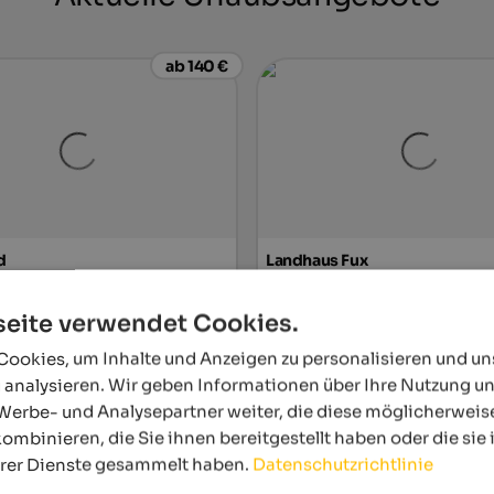
ab 140 €
d
Landhaus Fux
t idealer Ausgangslage -
Willkommen in Vetzan im war
age mit 25 m Sportbecken &
Vinschgau vor den Toren Meran
eite verwendet Cookies.
wimmteich, Bikewege und
schönem Erholungs- & Wellne
 Wandermöglichkeiten.
und ausgiebigem Vitalfrühstüc
ookies, um Inhalte und Anzeigen zu personalisieren und u
 analysieren. Wir geben Informationen über Ihre Nutzung u
Zum Hotel
Zur Unter
Werbe- und Analysepartner weiter, die diese möglicherweis
ombinieren, die Sie ihnen bereitgestellt haben oder die si
hrer Dienste gesammelt haben.
Datenschutzrichtlinie