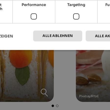
t
Performance
Targeting
Fu
ch
ALLE ABLEHNEN
ZEIGEN
ALLE A
Pixabay/RitaE