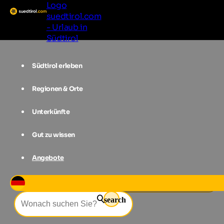
Logo
suedtirol.com
- Urlaub in
Südtirol
Südtirol erleben
Regionen & Orte
Unterkünfte
Gut zu wissen
Angebote
Events
Marmor & Marillen in Laas
search