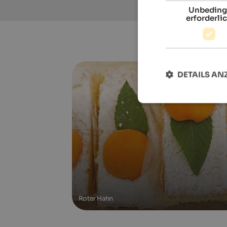
Unbeding
erforderli
DETAILS AN
Roter Hahn