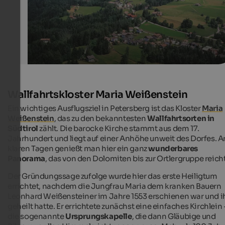
Wallfahrtskloster Maria Weißenstein
Ein wichtiges Ausflugsziel in Petersberg ist das Kloster
Maria
Weißenstein
, das zu den bekanntesten
Wallfahrtsorten in
Südtirol
zählt. Die barocke Kirche stammt aus dem 17.
Jahrhundert und liegt auf einer Anhöhe unweit des Dorfes. A
klaren Tagen genießt man hier ein ganz
wunderbares
Panorama
, das von den Dolomiten bis zur Ortlergruppe reicht
Der Gründungssage zufolge wurde hier das erste Heiligtum
errichtet, nachdem die Jungfrau Maria dem kranken Bauern
Leonhard Weißensteiner im Jahre 1553 erschienen war und i
geheilt hatte. Er errichtete zunächst eine einfaches Kirchlein 
die sogenannte
Ursprungskapelle
, die dann Gläubige und