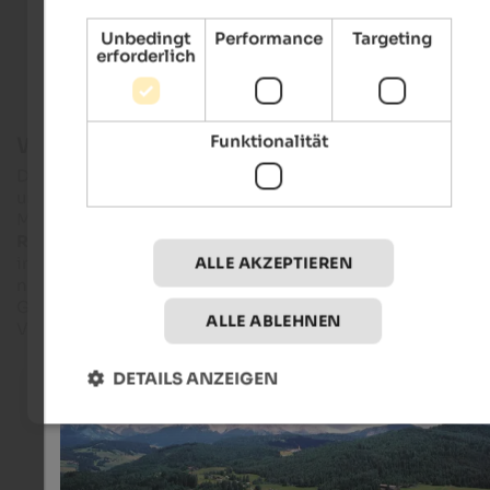
Unterkünfte in Petersberg
Unbedingt
Performance
Targeting
erforderlich
Funktionalität
Wo liegt Petersberg in Südtirol?
Das Dörfchen Petersberg hat gut 600 Einwohner und liegt,
umgeben von Nadelwäldern und unberührter Natur, auf 1.38
Metern Meereshöhe auf einer kleinen
Hochebene des
Regglberges
. Petersberg zählt zur
Gemeinde Deutschnofen
im
Eggental
inmitten der traumhaften
Dolomiten
. Hier im
ALLE AKZEPTIEREN
nördlichen Teil Italiens, sind idyllische Plätze, Ruhe und
Gemütlichkeit fernab von Lärm, Verkehr und Hektik kein leer
ALLE ABLEHNEN
Versprechen, sondern pure Realität.
DETAILS ANZEIGEN
Petersberg - Hotel & Urlaub im Eggental
Die Fraktion der Gemeinde Deutschnofen liegt eingebet
eine traumhafte Landschaft aus Wiesen und Wäldern.
Eggental Tourismus