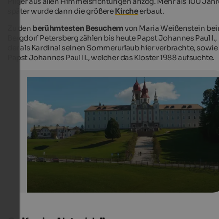
Pilger aus allen Himmelsrichtungen anzog. Mehr als 100 Jahr
später wurde dann die größere
Kirche
erbaut.
Zu den
berühmtesten Besuchern
von Maria Weißenstein be
Bergdorf Petersberg zählen bis heute Papst Johannes Paul I.,
der als Kardinal seinen Sommerurlaub hier verbrachte, sowie
Papst Johannes Paul II., welcher das Kloster 1988 aufsuchte.
Maria Weißenstein
Servitenkloster und Wallfahrtskirche am Regglberg bei
Petersberg im Eggental
Eggental Tourismus - Othmar Seehauser