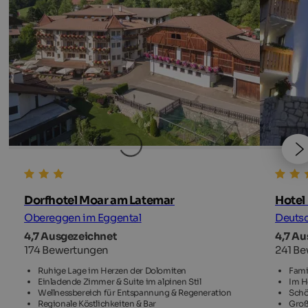
Dorfhotel Moar am Latemar
Hotel
Obereggen im Eggental
Deutsc
4,7 Ausgezeichnet
4,7 Au
174 Bewertungen
241 B
Ruhige Lage im Herzen der Dolomiten
Fami
Einladende Zimmer & Suite im alpinen Stil
Im H
Wellnessbereich für Entspannung & Regeneration
Schö
Regionale Köstlichkeiten & Bar
Groß