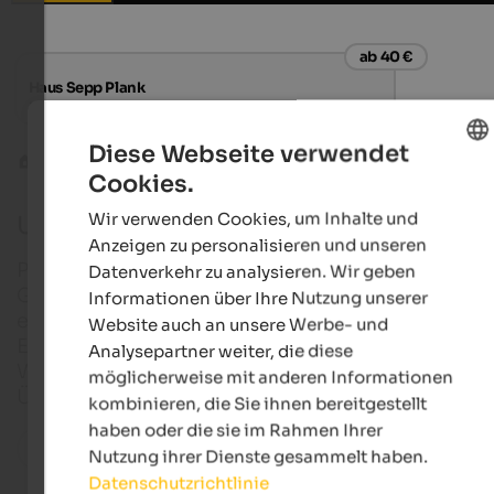
ab 40 €
Haus Sepp Plank
Urlaubsgenuss | Welschnofen im Eggental
Diese Webseite verwendet
Eggental
Petersberg
Cookies.
ENGLISH
Wir verwenden Cookies, um Inhalte und
Urlaub in Petersberg
GERMAN
Anzeigen zu personalisieren und unseren
Petersberg ist eine kleine Fraktion südwestlich der
Datenverkehr zu analysieren. Wir geben
Gemeinde Deutschnofen. Wie kaum ein anderer Or
Informationen über Ihre Nutzung unserer
eignet sich das Bergdorf Petersberg in Italien zum
Website auch an unsere Werbe- und
Entspannen, Relaxen und Natur-Genießen. Auch au
Analysepartner weiter, die diese
Wallfahrer und passionierte Golfer wartet so manc
möglicherweise mit anderen Informationen
Überraschung.
kombinieren, die Sie ihnen bereitgestellt
haben oder die sie im Rahmen Ihrer
Alle Orte in der Region
Nutzung ihrer Dienste gesammelt haben.
Datenschutzrichtlinie