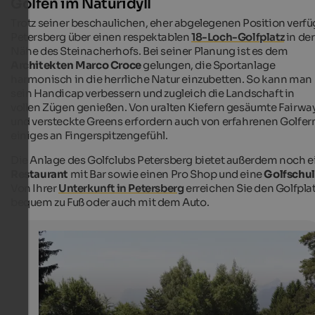
Golfen im Naturidyll
Trotz seiner beschaulichen, eher abgelegenen Position verfü
Petersberg über einen respektablen
18-Loch-Golfplatz
in der
Nähe des Steinacherhofs. Bei seiner Planung ist es dem
Architekten Marco Croce
gelungen, die Sportanlage
harmonisch in die herrliche Natur einzubetten. So kann man
sein Handicap verbessern und zugleich die Landschaft in
vollen Zügen genießen. Von uralten Kiefern gesäumte Fairwa
und versteckte Greens erfordern auch von erfahrenen Golfer
einiges an Fingerspitzengefühl.
Die Anlage des Golfclubs Petersberg bietet außerdem noch e
Restaurant
mit Bar sowie einen Pro Shop und eine
Golfschu
Von Ihrer
Unterkunft in Petersberg
erreichen Sie den Golfpla
bequem zu Fuß oder auch mit dem Auto.
Golfplatz Petersberg
Golfplatz Petersberg - viele Partnerhotels unterstützen 
Urlauber die Golf spielen mit tollen und verlockenden
Angeboten.
Golf Club Petersberg