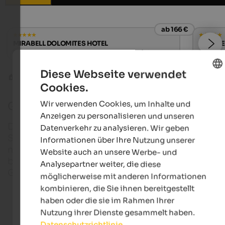
ab 166 €
MIRABELL DOLOMITES HOTEL
WINKLER
Luxury . Ayurveda & SPA | Olang am Kronplatz
Designho
Diese Webseite verwendet
Golfurlaub in Südtirol
Petersberg
Cookies.
ENGLISH
Wir verwenden Cookies, um Inhalte und
Golfclub Petersberg
GERMAN
Anzeigen zu personalisieren und unseren
Die Gipfel von Latemar und Rosengarten, die die
Datenverkehr zu analysieren. Wir geben
Südtiroler Urlaubsregion Eggental einrahmen, sind
Informationen über Ihre Nutzung unserer
nicht nur begehrte Ziele für Bergsportler, sondern
Website auch an unsere Werbe- und
bilden auch eine überwältigende Kulisse für den
Analysepartner weiter, die diese
Golfplatz in Petersberg.
möglicherweise mit anderen Informationen
kombinieren, die Sie ihnen bereitgestellt
haben oder die sie im Rahmen Ihrer
Golfhotels in Südtirol
Nutzung ihrer Dienste gesammelt haben.
Datenschutzrichtlinie