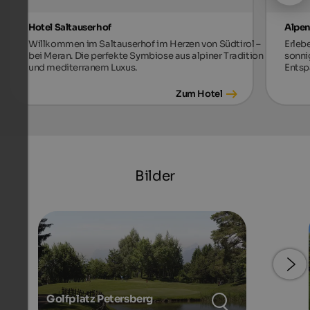
Hotel Saltauserhof
Alpen
Willkommen im Saltauserhof im Herzen von Südtirol –
Erleb
bei Meran. Die perfekte Symbiose aus alpiner Tradition
sonni
und mediterranem Luxus.
Entsp
Zum Hotel
Bilder
Golfplatz Petersberg