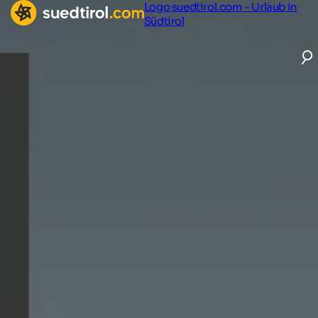
Logo suedtirol.com - Urlaub in
Südtirol