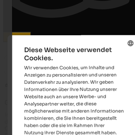
Suchen
Diese Webseite verwendet
ab 120 €
Cookies.
ENGLISH
Hotel Tenz
Quellen
Wir verwenden Cookies, um Inhalte und
GERMAN
Familiengeführtes Hotel | Montan in Südtirols Süden
Sport- &
Anzeigen zu personalisieren und unseren
Datenverkehr zu analysieren. Wir geben
Golfurlaub in Südtirol
Lana
Informationen über Ihre Nutzung unserer
Website auch an unsere Werbe- und
Golfclub Lana
Analysepartner weiter, die diese
möglicherweise mit anderen Informationen
Im Südtiroler Süden dauert die Golfsaison auf Gru
kombinieren, die Sie ihnen bereitgestellt
des milden Klimas besonders lang: Inmitten von
haben oder die sie im Rahmen Ihrer
Obstwiesen bietet der Golfclub Lana von Februar b
Nutzung ihrer Dienste gesammelt haben.