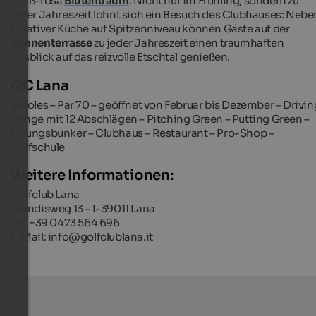
weiß-rosa
Blütentraum
. Nicht nur im Frühling, sondern zu
jeder Jahreszeit lohnt sich ein Besuch des Clubhauses: Nebe
kreativer Küche auf Spitzenniveau können Gäste auf der
Sonnenterrasse
zu jeder Jahreszeit einen traumhaften
Ausblick auf das reizvolle Etschtal genießen.
GC Lana
9 Holes – Par 70 – geöffnet von Februar bis Dezember – Drivin
Range mit 12 Abschlägen – Pitching Green – Putting Green –
Übungsbunker – Clubhaus
–
Restaurant – Pro-Shop –
Golfschule
Weitere Informationen:
Golfclub Lana
Brandisweg 13 – I-39011 Lana
Tel: +39 0473 564 696
E-Mail: info@golfclublana.it