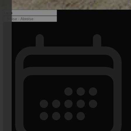
© Lana Golf GmbH - www.golfclublana.it