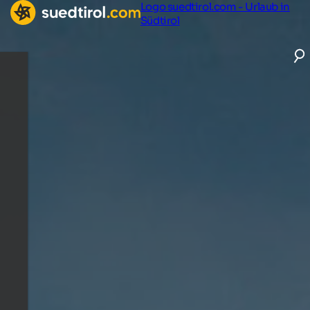
Logo suedtirol.com - Urlaub in
Südtirol