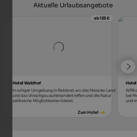
Aktuelle Urlaubsangebote
ab 125 €
Hotel Waldhof
Hotel
In ruhiger Umgebung in Rabland, wo das Meraner Land
Willk
und das Vinschgau aufeinandertreffen und die Natur
bei M
zahlreiche Möglichkeiten bietet.
und m
Zum Hotel