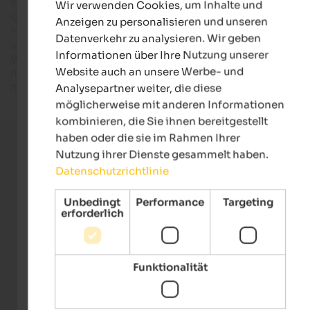
Kultur, Tradition, Köstliches aus der Küche, herzliche
Wir verwenden Cookies, um Inhalte und
GERMAN
Gastfreundschaft und vor allem: ganz viel Lebensfreude und
Anzeigen zu personalisieren und unseren
Heiterkeit! Ob Sie die Tage in einem
Wellnesshotel in Südtiro
Datenverkehr zu analysieren. Wir geben
verbringen möchten, die
Skiregionen
des Landes erkunden 
Informationen über Ihre Nutzung unserer
Wanderungen
in der einzigartigen Bergwelt unternehmen
Website auch an unsere Werbe- und
möchten, Südtirol in Italien verspricht eine Urlaubszeit, die I
noch lange in Erinnerungen bleiben wird.
Analysepartner weiter, die diese
möglicherweise mit anderen Informationen
kombinieren, die Sie ihnen bereitgestellt
haben oder die sie im Rahmen Ihrer
Stellen Sie kostenlose Direktanfragen
Nutzung ihrer Dienste gesammelt haben.
Datenschutzrichtlinie
Mehr als 650 ausgewählte Unterkünfte
Unbedingt
Performance
Targeting
erforderlich
Über 4.000 echte Bewertungen pro Jahr
Funktionalität
Die größte Erfahrung am Südtiroler Reisemarkt