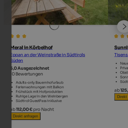
Meral in Körbelhof
Sunnl
Eppan an der Weinstraße in Südtirols
Tisen
Süden
Neue
5,0 Ausgezeichnet
Priv
Obst
10 Bewertungen
Sonn
Südt
Adults-only Bauernhofurlaub
Ferienwohnungen mit Balkon
ab
125
Frühstück mit Hofprodukten
Ruhige Lage in den Weinbergen
Direkt
Südtirol GuestPass inklusive
ab
112,00 €
pro Nacht
Direkt anfragen