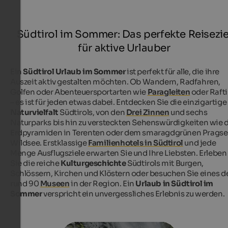
Südtirol im Sommer: Das perfekte Reisezie
für aktive Urlauber
Ein
Südtirol Urlaub im Sommer
ist perfekt für alle, die ihre
Auszeit aktiv gestalten möchten. Ob Wandern, Radfahren,
Golfen oder Abenteuersportarten wie
Paragleiten
oder Raft
– es ist für jeden etwas dabei. Entdecken Sie die einzigartige
Naturvielfalt
Südtirols, von den
Drei Zinnen
und sechs
Naturparks bis hin zu versteckten Sehenswürdigkeiten wie 
Erdpyramiden in Terenten oder dem smaragdgrünen Pragse
Wildsee. Erstklassige
Familienhotels in Südtirol
und jede
Menge Ausflugsziele erwarten Sie und Ihre Liebsten. Erleben
Sie die reiche
Kulturgeschichte
Südtirols mit Burgen,
Schlössern, Kirchen und Klöstern oder besuchen Sie eines d
rund 90
Museen
in der Region. Ein
Urlaub in Südtirol im
Sommer
verspricht ein unvergessliches Erlebnis zu werden.