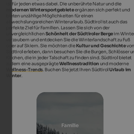
ist für jeden etwas dabei. Die unberührte Natur und die
modernen Wintersportgebiete
ergänzen sich perfekt und
bieten unzählige Möglichkeiten für einen
abwechslungsreichen Winterurlaub. Südtirol ist auch das
perfekte Ziel für Familien. Lassen Sie sich von der
unvergleichlichen
Schönheit der Südtiroler Berge
im Winte
verzaubern und entdecken Sie die Winterlandschaft zu Fuß
oder auf Skiern. Sie möchten die
Kultur und Geschichte
vo
Südtirol erleben, dann besuchen Sie die Burgen, Schlösser 
Kirchen, die in jeder Talschaft zu finden sind. Südtirol bietet
zudem eine ausgeprägte
Wellnesstradition
und moderne
Wellness-Trends
. Buchen Sie jetzt Ihren Südtirol
Urlaub im
Winter
.
Familie