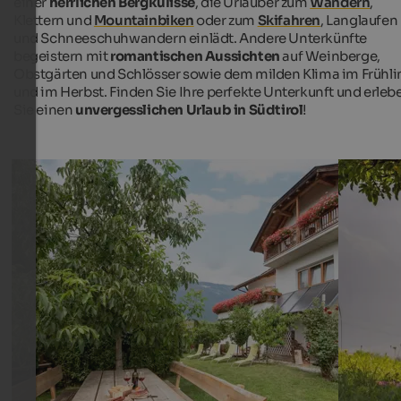
einer
herrlichen Bergkulisse
, die Urlauber zum
Wandern
,
Klettern und
Mountainbiken
oder zum
Skifahren
, Langlaufen
und Schneeschuhwandern einlädt. Andere Unterkünfte
begeistern mit
romantischen Aussichten
auf Weinberge,
Obstgärten und Schlösser sowie dem milden Klima im Frühli
und im Herbst. Finden Sie Ihre perfekte Unterkunft und erleb
Sie einen
unvergesslichen Urlaub in Südtirol
!