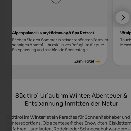
Alpenpalace Luxury Hideaway & Spa Retreat
Vital
Erleben Sie den Sommer in seiner schönsten Form im
Tauch
sonnigen Ahrntal – Ihr exklusives Refugium für pure
Mensc
Entspannung und strahlende Sonnentage.
Zum Hotel
Südtirol Urlaub im Winter: Abenteuer &
Entspannung inmitten der Natur
Südtirol im Winter
ist ein Paradies für Sonnenliebhaber und
Wintersportfans. Ob abenteuerliches Snowkiten, Eisklettern
Skifahren, Langlaufen, Rodeln oder Schneeschuhwandern –