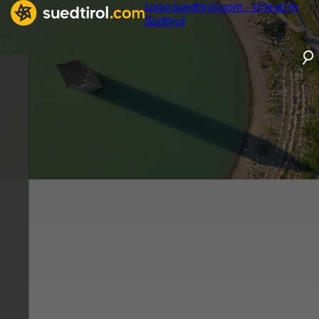
Logo suedtirol.com - Urlaub in
Südtirol