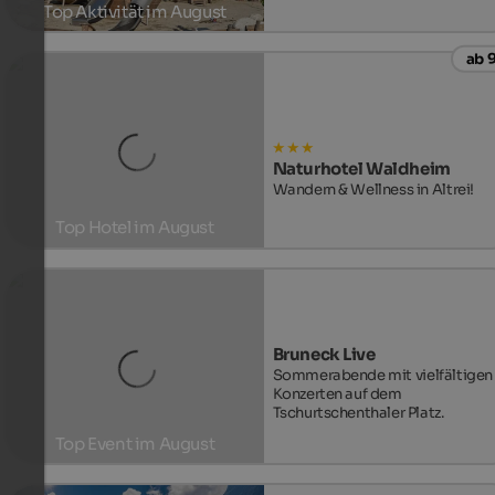
Top Aktivität im August
ab 9
Zu den Spielplätzen
Naturhotel Waldheim
Wandern & Wellness in Altrei!
Top Hotel im August
Zum Hotel
Bruneck Live
Sommerabende mit vielfältigen
Konzerten auf dem
Tschurtschenthaler Platz.
Top Event im August