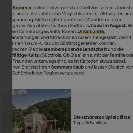
Der
Sommer
in Südtirol zeigt sich aktuell von seiner schönst
Seite und bietet zahlreiche Möglichkeiten für Aktivitäten und
Entspannung. Klettern, Radfahren und Wandern sind nur
einige der Aktivitäten für Ihren Südtirol
Urlaub im August
. W
haben für Sie ausgewählte Touren,
Unterkünfte
,
Veranstaltungen und Attraktionen zusammengestellt, damit
Sie Ihren Traum-Urlaub in Südtirol genießen können.
Entdecken Sie die
atemberaubende Landschaft
und die
vielfältige Kultur
Südtirols. Ob Sie alleine, mit der
Familie
od
mit Freunden unterwegs sind, es ist für jeden etwas dabei.
Buchen Sie jetzt Ihren
Sommerurlaub
und lassen Sie sich vo
der Schönheit der Region verzaubern!
Die schönsten Spielplätze
Tipps für Familien