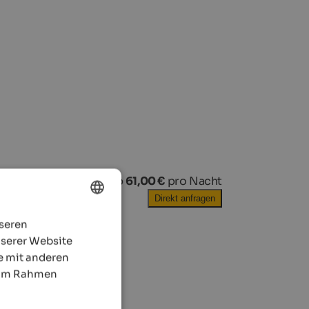
ab
61,00 €
pro Nacht
Direkt anfragen
nseren
ENGLISH
nserer Website
GERMAN
e mit anderen
e im Rahmen