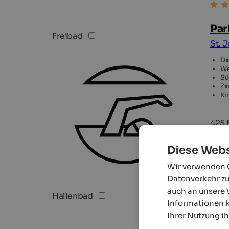
Par
Freibad
St. 
Di
We
Sü
Zi
Ki
425 
Diese Webs
Wir verwenden C
Datenverkehr zu
auch an unsere 
Hallenbad
Informationen k
Ihrer Nutzung i