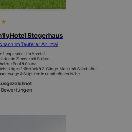
ilyHotel Stegerhaus
Johann im Tauferer Ahrntal
milienparadies im Ahrntal
nladende Zimmer mit Balkon
heizter Pool & Sauna
ichhaltiges Frühstück & 3-Gänge-Menü mit Salatbuffet
nderwege & Skipisten in unmittelbarer Nähe
Ausgezeichnet
 Bewertungen