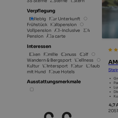
3S Sterne
2 Sterne
1 Stern
Verpflegung
Beliebig
Nur Unterkunft
Frühstück
Halbpension
Vollpension
All-Inclusive
3/4
Pension
À la carte
Interessen
Biken
Familie
Genuss
Golf
Wandern & Bergsport
Wellness
AMO
Kultur
Wintersport
Natur
Urlaub
Stei
mit Hund
Neue Hotels
Gr
Ausstattungsmerkmale
Pa
Lu
Di
Ku
4,7 
2051