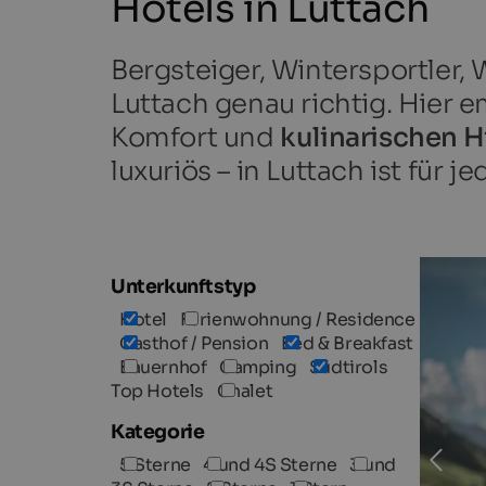
Hotels in Luttach
Bergsteiger, Wintersportler
Luttach genau richtig. Hier 
Komfort und
kulinarischen H
luxuriös – in Luttach ist für
TOP H
Unterkunftstyp
Hotel
Ferienwohnung / Residence
Gasthof / Pension
Bed & Breakfast
Bauernhof
Camping
Südtirols
Top Hotels
Chalet
Kategorie
5 Sterne
4 und 4S Sterne
3 und