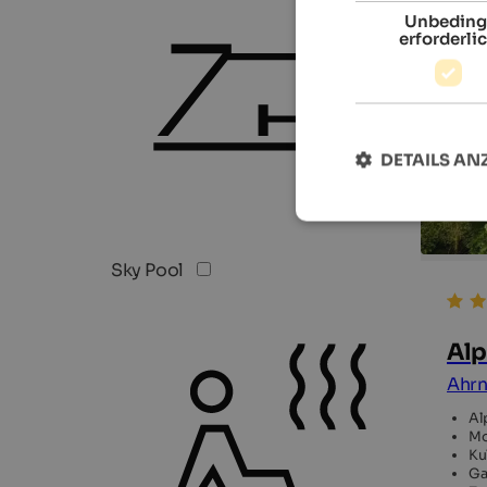
Unbeding
erforderli
DETAILS AN
Sky Pool
Alp
Ahrn
Al
Mo
Ku
Ga