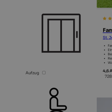
Fam
St. 
Fa
Ei
Be
Re
Wa
4,6 
Aufzug
728