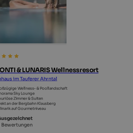
NTI & LUNARIS Wellnessresort
nhaus im Tauferer Ahrntal
oßzügige Wellness- & Poollandschaft
norama Sky Lounge
xuriöse Zimmer & Suiten
rekt an der Bergbahn Klausberg
linarik auf Gourmetniveau
Ausgezeichnet
 Bewertungen