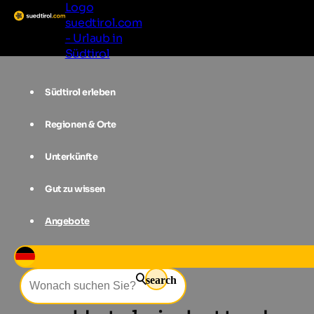
Logo
suedtirol.com
- Urlaub in
Südtirol
Südtirol erleben
Regionen & Orte
Unterkünfte
Gut zu wissen
Angebote
Unterkünfte
Tauferer Ahrntal
Lu
search