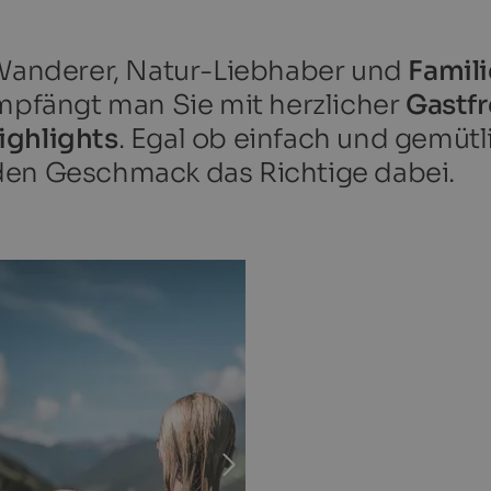
, Wanderer, Natur-Liebhaber und
Famil
empfängt man Sie mit herzlicher
Gastf
ighlights
. Egal ob einfach und gemütl
 jeden Geschmack das Richtige dabei.
OTEL