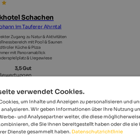
khotel Schachen
Johann im Tauferer Ahrntal
rekter Zugang zu Natur & Aktivitäten
llnessbereich mit Pool & Saunen
dtiroler Küche & Pizza
mmer mit Panoramablick
nderspielplatz & Liegewiese
3,5 Gut
Bewertungen
eite verwendet Cookies.
ookies, um Inhalte und Anzeigen zu personalisieren und u
 analysieren. Wir geben Informationen über Ihre Nutzung u
Werbe- und Analysepartner weiter, die diese möglicherweis
ombinieren, die Sie ihnen bereitgestellt haben oder die si
hrer Dienste gesammelt haben.
Datenschutzrichtlinie