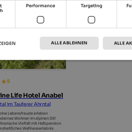
t
Performance
Targeting
Fu
ch
ALLE ABLEHNEN
ZEIGEN
ALLE A
ine Life Hotel Anabel
tal im Tauferer Ahrntal
pine Lebensfreude erleben
dernes Wohnen im alpinen Stil
linarische Vielfalt mit Halbpension
nzheitliches Wellnesserlebnis