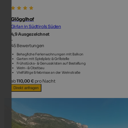
Glögglhof
Girlan in Südtirols Süden
4,9
Ausgezeichnet
-
45 Bewertungen
Behagliche Ferienwohnungen mit Balkon
Garten mit Spielplatz & Grillstelle
Frühstücks- & Genusskisten auf Bestellung
Wein- & Obstbau
Vielfältige Erlebnisse an der Weinstraße
ab
110,00 €
pro Nacht
Direkt anfragen