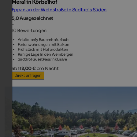
Meral in Körbelhof
Eppan an der Weinstraße in Südtirols Süden
5,0
Ausgezeichnet
-
10 Bewertungen
Adults-only Bauernhofurlaub
Ferienwohnungen mit Balkon
Frühstück mit Hofprodukten
Ruhige Lage in den Weinbergen
Südtirol GuestPass inklusive
ab
112,00 €
pro Nacht
Direkt anfragen