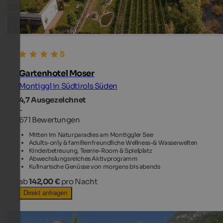
Gartenhotel Moser
Montiggl in Südtirols Süden
4,7
Ausgezeichnet
-
671 Bewertungen
Mitten im Naturparadies am Montiggler See
Adults-only & familienfreundliche Wellness-& Wasserwelten
Kinderbetreuung, Teenie-Room & Spielplatz
Abwechslungsreiches Aktivprogramm
Kulinarische Genüsse von morgens bis abends
ab
142,00 €
pro Nacht
Direkt anfragen