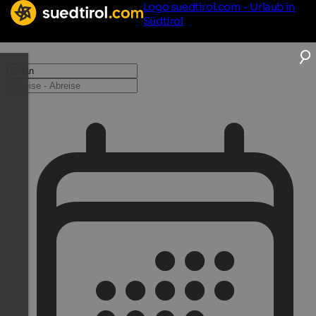
Logo suedtirol.com - Urlaub in
Südtirol