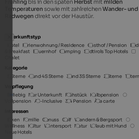
Frühling
bis in den späten
Herbst
mit
milden
Temperaturen
sowie mit zahlreichen
Wander- und
Radwegen
direkt vor der Haustür.
Unterkunftstyp
Hotel
Ferienwohnung / Residence
Gasthof / Pension
Bed
& Breakfast
Bauernhof
Camping
Südtirols Top Hotels
Chalet
Kategorie
5 Sterne
4 und 4S Sterne
3 und 3S Sterne
2 Sterne
1 Ster
Verpflegung
Beliebig
Nur Unterkunft
Frühstück
Halbpension
Vollpension
All-Inclusive
3/4 Pension
À la carte
Interessen
Biken
Familie
Genuss
Golf
Wandern & Bergsport
Wellness
Kultur
Wintersport
Natur
Urlaub mit Hund
Neue Hotels