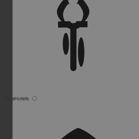
BikeHotels