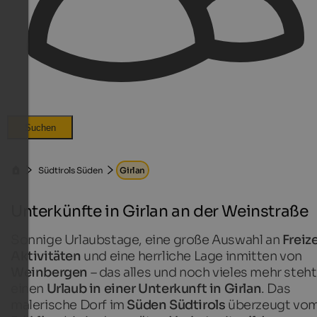
Suchen
Südtirols Süden
Girlan
Unterkünfte in Girlan an der Weinstraße
Sonnige Urlaubstage, eine große Auswahl an
Freize
Aktivitäten
und eine herrliche Lage inmitten von
Weinbergen
– das alles und noch vieles mehr steht
einen
Urlaub in einer Unterkunft in Girlan
. Das
malerische Dorf im
Süden Südtirols
überzeugt vo