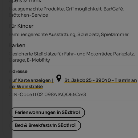
Speis & Trank
Hausgemachte Produkte, Grillmöglichkeit, Bar/Café,
Brötchen-Service
Für Kinder
Familiengerechte Ausstattung, Spielplatz, Spielzimmer
Parken
Gesicherte Stellplätze für Fahr- und Motorräder, Parkplatz,
Garage, E-Mobility
Adresse
Auf Karte anzeigen |
St. Jakob 25 - 39040 - Tramin an
der Weinstraße
CIN-Code IT021098A1AQO65CAG
Ferienwohnungen in Südtirol
Bed & Breakfasts in Südtirol