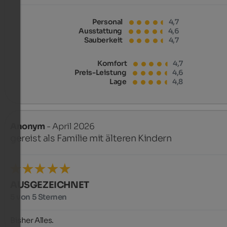
Personal
4,7
Ausstattung
4,6
Sauberkeit
4,7
Komfort
4,7
Preis-Leistung
4,6
Lage
4,8
Anonym
- April 2026
gereist als Familie mit älteren Kindern
AUSGEZEICHNET
5 von 5 Sternen
Bisher Alles.