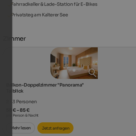
Fahrradkeller & Lade-Station für E-Bikes
Privatsteg am Kalterer See
Zimmer
Balkon-Doppelzimmer "Panorama"
Talblick
2 - 3
Personen
55 € – 85 €
pro Person & Nacht
Mehr lesen
Jetzt anfragen