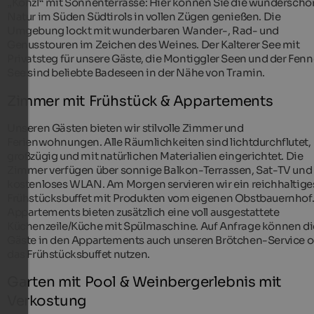
„Konzl“ mit Sonnenterrasse: Hier können Sie die wunderschö
Natur im Süden Südtirols in vollen Zügen genießen. Die
Umgebung lockt mit wunderbaren Wander-, Rad- und
Genusstouren im Zeichen des Weines. Der Kalterer See mit
Privatsteg für unsere Gäste, die Montiggler Seen und der Fenn
See sind beliebte Badeseen in der Nähe von Tramin.
Zimmer mit Frühstück & Appartements
Unseren Gästen bieten wir stilvolle Zimmer und
Ferienwohnungen. Alle Räumlichkeiten sind lichtdurchflutet,
großzügig und mit natürlichen Materialien eingerichtet. Die
Zimmer verfügen über sonnige Balkon-Terrassen, Sat-TV und
kostenloses WLAN. Am Morgen servieren wir ein reichhaltige
Frühstücksbuffet mit Produkten vom eigenen Obstbauernhof.
Appartements bieten zusätzlich eine voll ausgestattete
Küchenzeile/Küche mit Spülmaschine. Auf Anfrage können di
Gäste in den Appartements auch unseren Brötchen-Service o
das Frühstücksbuffet nutzen.
Garten mit Pool & Weinbergerlebnis mit
Verkostung