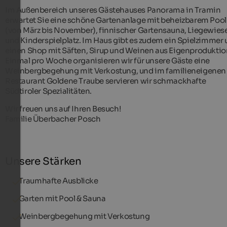
Im Außenbereich unseres Gästehauses Panorama in Tramin
erwartet Sie eine schöne Gartenanlage mit beheizbarem Pool
(von März bis November), finnischer Gartensauna, Liegewies
und Kinderspielplatz. Im Haus gibt es zudem ein Spielzimmer
einen Shop mit Säften, Sirup und Weinen aus Eigenproduktio
Einmal pro Woche organisieren wir für unsere Gäste eine
Weinbergbegehung mit Verkostung, und im familieneigenen
Restaurant Goldene Traube servieren wir schmackhafte
Südtiroler Spezialitäten.
Wir freuen uns auf Ihren Besuch!
Familie Überbacher Posch
Unsere Stärken
Traumhafte Ausblicke
Garten mit Pool & Sauna
Weinbergbegehung mit Verkostung