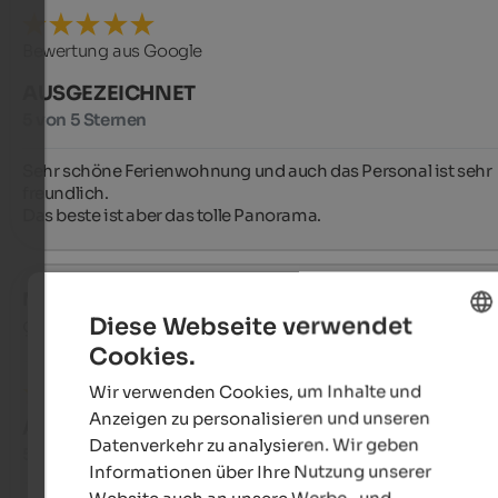
Bewertung aus Google
AUSGEZEICHNET
5 von 5 Sternen
Sehr schöne Ferienwohnung und auch das Personal ist sehr 
freundlich.

Das beste ist aber das tolle Panorama.
Marina
- August 2025
Diese Webseite verwendet
gereist als Familie mit älteren Kindern
Cookies.
ENGLISH
Wir verwenden Cookies, um Inhalte und
GERMAN
Anzeigen zu personalisieren und unseren
AUSGEZEICHNET
Datenverkehr zu analysieren. Wir geben
5 von 5 Sternen
Informationen über Ihre Nutzung unserer
Website auch an unsere Werbe- und