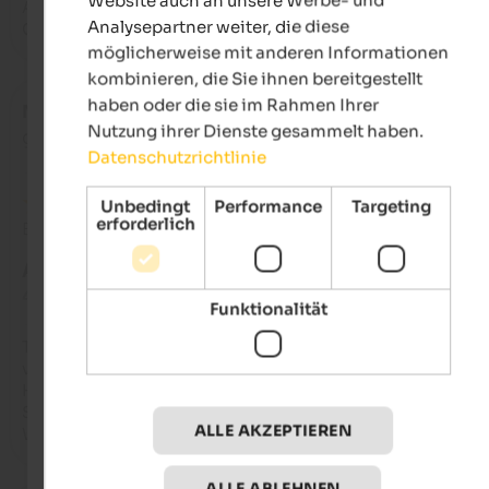
Alles Lage, Höflichkeit, Matratzen und der Ort San Martino di 
Analysepartner weiter, die diese
Castrozza
möglicherweise mit anderen Informationen
kombinieren, die Sie ihnen bereitgestellt
haben oder die sie im Rahmen Ihrer
Mr.
- Juli 2025
Nutzung ihrer Dienste gesammelt haben.
gereist als junges Paar
Datenschutzrichtlinie
Unbedingt
Performance
Targeting
erforderlich
Bewertung aus Google
AUSGEZEICHNET
4,8 von 5 Sternen
Funktionalität
Tolles Hotel!Super Service!Freundliches Personal!Toller Ausbl
vom Zimmer!

Highlight ist der Hauseigene Seesteg am Kalderer 
See.Traumhaft!!!

ALLE AKZEPTIEREN
Wir kommen wieder
ALLE ABLEHNEN