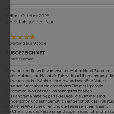
Heike
- Oktober 2025
gereist als junges Paar
Bewertung aus Google
AUSGEZEICHNET
5 von 5 Sternen
Wir waren mittlerweile zum zweiten Mal im Hotel Panorama,
ersten Mal nur eine Nacht als Fahrradtour Übernachtung, die
Mal waren es drei Nächte, um die wunderschöne Natur zu 
erkunden. Wir haben ein grandioses Zimmer Upgrade 
bekommen, worüber wir uns sehr gefreut haben.

Das Panorama hat eine perfekte Lage , die Zimmer sind 
wunderschön und sehr gemütlich eingerichtet, das Frühstüc
lässt keine Wünsche offen und die Terrasse ist ein Traum.

Die Chefin und das Personal sind super freundlich und hilfsbe