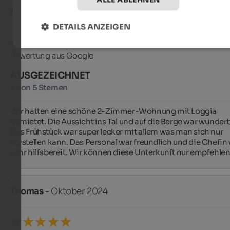
Gerhard
- Juni 2025
DETAILS ANZEIGEN
Bewertung aus Google
AUSGEZEICHNET
5 von 5 Sternen
Wir hatten eine schöne 2-Zimmer-Wohnung mit Loggia 
gemietet. Die Aussicht ins Tal und auf die Berge war wunderba
Das Frühstück war super lecker mit allem was man sich nur 
vorstellen kann. Das Personal war freundlich und die Chefin 
sehr hilfsbereit. Wir können diese Unterkunft nur empfehlen
Thomas
- Oktober 2024