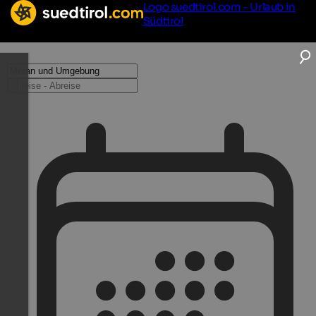
Logo suedtirol.com - Urlaub in
Südtirol