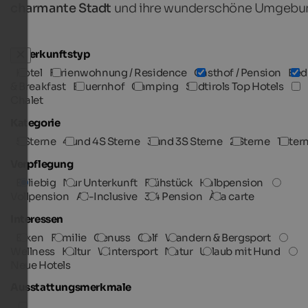
charmante Stadt
und ihre wunderschöne Umgebu
Unterkunftstyp
Hotel
Ferienwohnung / Residence
Gasthof / Pension
Bed
& Breakfast
Bauernhof
Camping
Südtirols Top Hotels
Chalet
Kategorie
5 Sterne
4 und 4S Sterne
3 und 3S Sterne
2 Sterne
1 Ster
Verpflegung
Beliebig
Nur Unterkunft
Frühstück
Halbpension
Vollpension
All-Inclusive
3/4 Pension
À la carte
Interessen
Biken
Familie
Genuss
Golf
Wandern & Bergsport
Wellness
Kultur
Wintersport
Natur
Urlaub mit Hund
Neue Hotels
Ausstattungsmerkmale