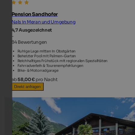
Pension Sandhofer
Nals in Meran und Umgebung
4,7
Ausgezeichnet
-
84 Bewertungen
Ruhige Lage mitten in Obstgärten
Beheizter Pool mit Palmen-Garten
Reichhaltiges Frühstück mit regionalen Spezialitäten
Fahrradverleih & Tourenempfehlungen
Bike- & Motorradgarage
ab
58,00 €
pro Nacht
Direkt anfragen