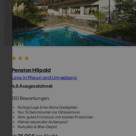
Pension Hilpold
Lana in Meran und Umgebung
4,6
Ausgezeichnet
-
130 Bewertungen
Ruhige Lage & herzliche Gastgeber
Nur 15 Gehminuten ins Ortszentrum
Sehr gutes Frühstück mit lokalen Produkten
Kleiner saisonaler Außenpool
Parkplatz & Bike-Depot
ab
75,00 €
pro Nacht