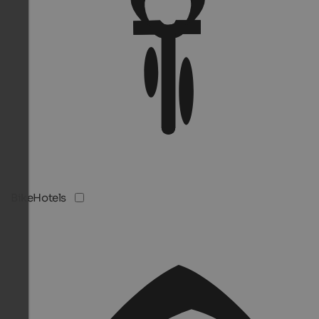
BikeHotels